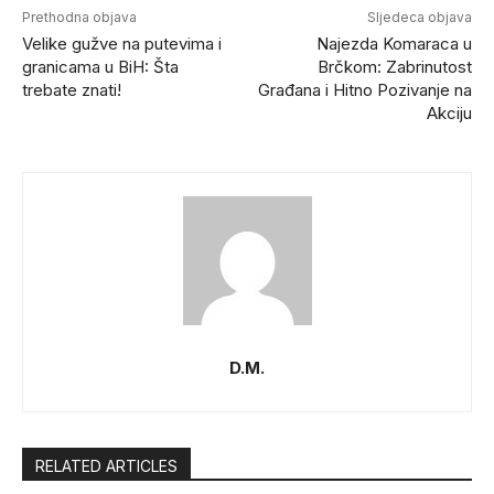
Prethodna objava
Sljedeca objava
Velike gužve na putevima i
Najezda Komaraca u
granicama u BiH: Šta
Brčkom: Zabrinutost
trebate znati!
Građana i Hitno Pozivanje na
Akciju
D.M.
RELATED ARTICLES