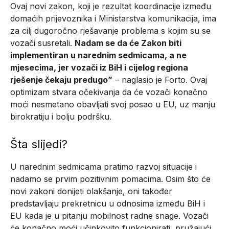
Ovaj novi zakon, koji je rezultat koordinacije između
domaćih prijevoznika i Ministarstva komunikacija, ima
za cilj dugoročno rješavanje problema s kojim su se
vozači susretali.
Nadam se da će Zakon biti
implementiran u narednim sedmicama, a ne
mjesecima, jer vozači iz BiH i cijelog regiona
rješenje čekaju predugo”
– naglasio je Forto. Ovaj
optimizam stvara očekivanja da će vozači konačno
moći nesmetano obavljati svoj posao u EU, uz manju
birokratiju i bolju podršku.
Šta slijedi?
U narednim sedmicama pratimo razvoj situacije i
nadamo se prvim pozitivnim pomacima. Osim što će
novi zakoni donijeti olakšanje, oni također
predstavljaju prekretnicu u odnosima između BiH i
EU kada je u pitanju mobilnost radne snage. Vozači
će konačno moći učinkovito funkcionirati, pružajući