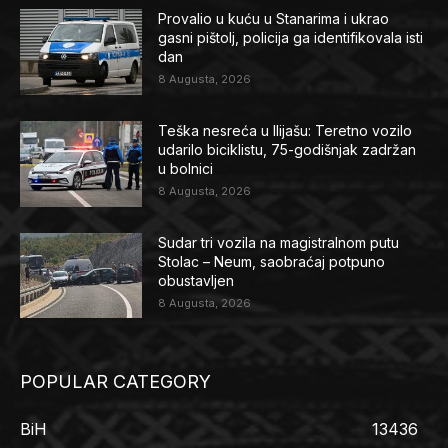
Provalio u kuću u Stanarima i ukrao
gasni pištolj, policija ga identifikovala isti
dan
8 Augusta, 2026
Teška nesreća u Ilijašu: Teretno vozilo
udarilo biciklistu, 75-godišnjak zadržan
u bolnici
8 Augusta, 2026
Sudar tri vozila na magistralnom putu
Stolac – Neum, saobraćaj potpuno
obustavljen
8 Augusta, 2026
POPULAR CATEGORY
BiH
13436