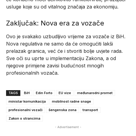
usluge koje su od vitalnog značaja za ekonomiju.
Zaključak: Nova era za vozače
Ovo je svakako uzbudljivo vrijeme za vozače iz BiH.
Nova regulativa ne samo da će omogućiti lakši
prelazak granica, već će i stvoriti bolje uvjete rada.
Sve oči su uprte u implementaciju Zakona, a od
njegove primjene zavisi budućnost mnogih
profesionalnih vozača.
TAGS
BiH
Edin Forto
EU vize
međunarodni promet
ministar komunikacija
mobilnost radne snage
profesionalni vozači
šengenska zona
transport
Zakon o strancima
- Advertisement -