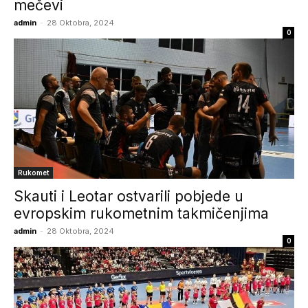
mečevi
admin
-
28 Oktobra, 2024
0
Rukomet
Skauti i Leotar ostvarili pobjede u
evropskim rukometnim takmičenjima
admin
-
28 Oktobra, 2024
0