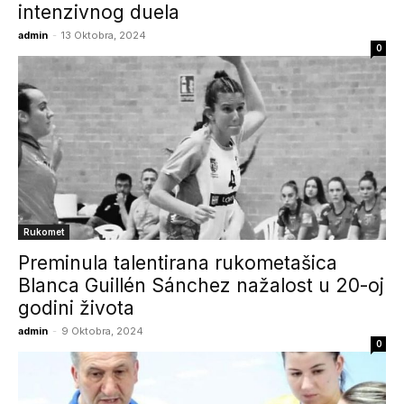
intenzivnog duela
admin
-
13 Oktobra, 2024
0
Rukomet
Preminula talentirana rukometašica
Blanca Guillén Sánchez nažalost u 20-oj
godini života
admin
-
9 Oktobra, 2024
0