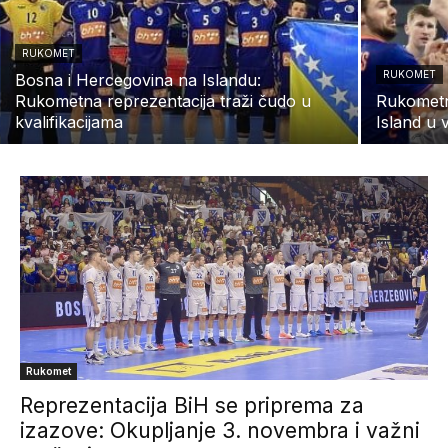
RUKOMET
RUKOMET
Bosna i Hercegovina na Islandu:
Rukometna reprezentacija traži čudo u
Rukometn
kvalifikacijama
Island u v
Rukomet
Reprezentacija BiH se priprema za
izazove: Okupljanje 3. novembra i važni