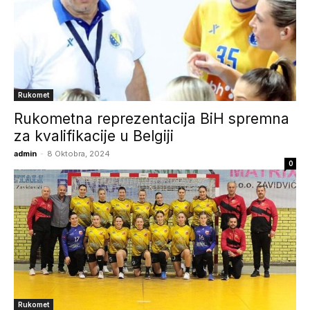
Rukomet
Rukometna reprezentacija BiH spremna
za kvalifikacije u Belgiji
admin
-
8 Oktobra, 2024
0
Rukomet