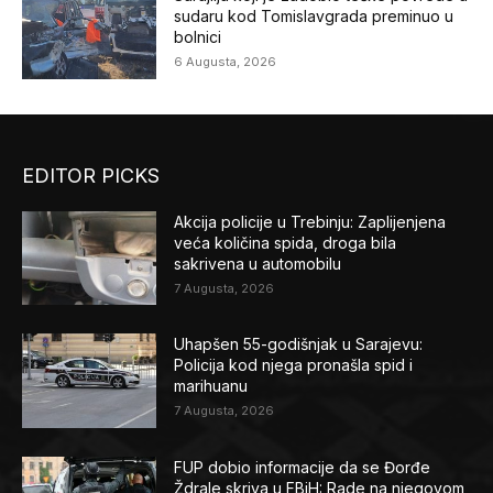
sudaru kod Tomislavgrada preminuo u
bolnici
6 Augusta, 2026
EDITOR PICKS
Akcija policije u Trebinju: Zaplijenjena
veća količina spida, droga bila
sakrivena u automobilu
7 Augusta, 2026
Uhapšen 55-godišnjak u Sarajevu:
Policija kod njega pronašla spid i
marihuanu
7 Augusta, 2026
FUP dobio informacije da se Đorđe
Ždrale skriva u FBiH: Rade na njegovom