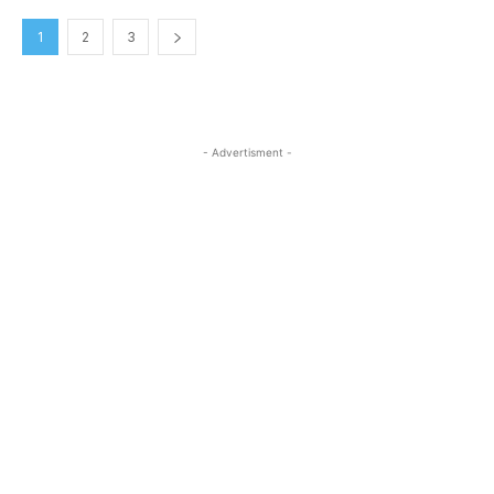
1
2
3
- Advertisment -