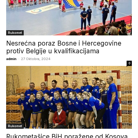
Rukomet
Nesrećna poraz Bosne i Hercegovine
protiv Belgije u kvalifikacijama
admin
-
27 Oktobra, 2024
0
Rukomet
Rukometašice BiH poražene od Kosova