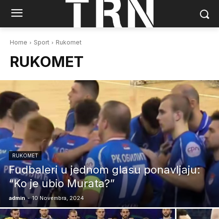
Home
Sport
Rukomet
RUKOMET
RUKOMET
Fudbaleri u jednom glasu ponavljaju:
“Ko je ubio Murata?”
admin
-
10 Novembra, 2024