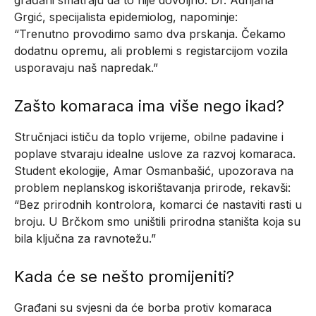
građani smatraju da to nije dovoljno. Dr. Adrijana
Grgić, specijalista epidemiolog, napominje:
“Trenutno provodimo samo dva prskanja. Čekamo
dodatnu opremu, ali problemi s registarcijom vozila
usporavaju naš napredak.”
Zašto komaraca ima više nego ikad?
Stručnjaci ističu da toplo vrijeme, obilne padavine i
poplave stvaraju idealne uslove za razvoj komaraca.
Student ekologije, Amar Osmanbašić, upozorava na
problem neplanskog iskorištavanja prirode, rekavši:
“Bez prirodnih kontrolora, komarci će nastaviti rasti u
broju. U Brčkom smo uništili prirodna staništa koja su
bila ključna za ravnotežu.”
Kada će se nešto promijeniti?
Građani su svjesni da će borba protiv komaraca