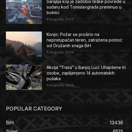
Sarajlija koji je zadobio teške povrede u
sudaru kod Tomislavgrada preminuo u
bolnici
6 Augusta, 2026
Konjic: Požar se proširio na
nepristupačan teren, zatražena pomoć
od Oružanih snaga BiH
6 Augusta, 2026
Akcija “Trasa” u Banjoj Luci: Uhapšene tri
osobe, zaplijenjeno 14 automatskih
pušaka
6 Augusta, 2026
POPULAR CATEGORY
BiH
13436
Svijet
6515