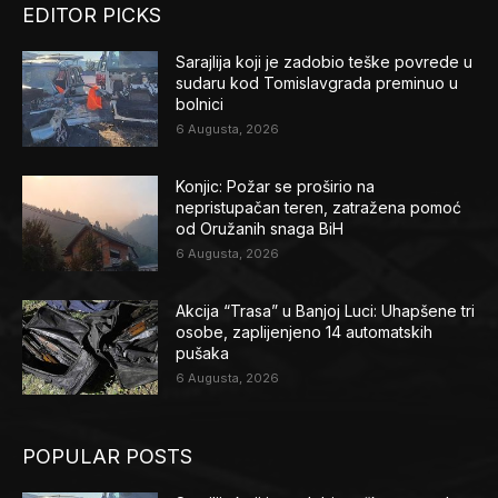
EDITOR PICKS
Sarajlija koji je zadobio teške povrede u
sudaru kod Tomislavgrada preminuo u
bolnici
6 Augusta, 2026
Konjic: Požar se proširio na
nepristupačan teren, zatražena pomoć
od Oružanih snaga BiH
6 Augusta, 2026
Akcija “Trasa” u Banjoj Luci: Uhapšene tri
osobe, zaplijenjeno 14 automatskih
pušaka
6 Augusta, 2026
POPULAR POSTS