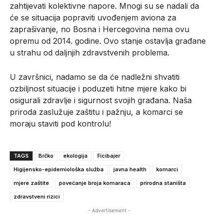
zahtijevati kolektivne napore. Mnogi su se nadali da
će se situacija popraviti uvođenjem aviona za
zaprašivanje, no Bosna i Hercegovina nema ovu
opremu od 2014. godine. Ovo stanje ostavlja građane
u strahu od daljnjih zdravstvenih problema.
U završnici, nadamo se da će nadležni shvatiti
ozbiljnost situacije i poduzeti hitne mjere kako bi
osigurali zdravlje i sigurnost svojih građana. Naša
priroda zaslužuje zaštitu i pažnju, a komarci se
moraju staviti pod kontrolu!
TAGS
Brčko
ekologija
Ficibajer
Higijensko-epidemiološka služba
javna health
komarci
mjere zaštite
povećanje broja komaraca
prirodna staništa
zdravstveni rizici
- Advertisement -