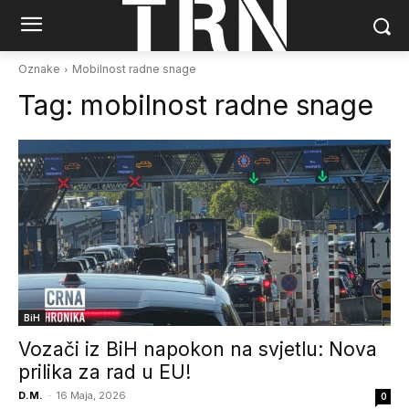
Oznake
Mobilnost radne snage
Tag:
mobilnost radne snage
BiH
Vozači iz BiH napokon na svjetlu: Nova
prilika za rad u EU!
D.M.
-
16 Maja, 2026
0