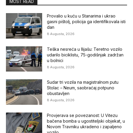
MOST READ
Provalio u kuću u Stanarima i ukrao
gasni pištolj, policija ga identifikovala isti
dan
8 Augusta, 2026
Teška nesreća u Ilijašu: Teretno vozilo
udarilo biciklistu, 75-godišnjak zadržan
u bolnici
8 Augusta, 2026
Sudar tri vozila na magistralnom putu
Stolac – Neum, saobraćaj potpuno
obustavljen
8 Augusta, 2026
Provjerava se povezanost: U Vitezu
bačena bomba u ugostiteljski objekat, u
Novom Travniku ukradeno i zapaljeno
vozilo