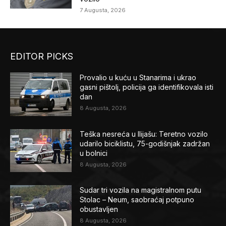
7 Augusta, 2026
EDITOR PICKS
Provalio u kuću u Stanarima i ukrao
gasni pištolj, policija ga identifikovala isti
dan
8 Augusta, 2026
Teška nesreća u Ilijašu: Teretno vozilo
udarilo biciklistu, 75-godišnjak zadržan
u bolnici
8 Augusta, 2026
Sudar tri vozila na magistralnom putu
Stolac – Neum, saobraćaj potpuno
obustavljen
8 Augusta, 2026