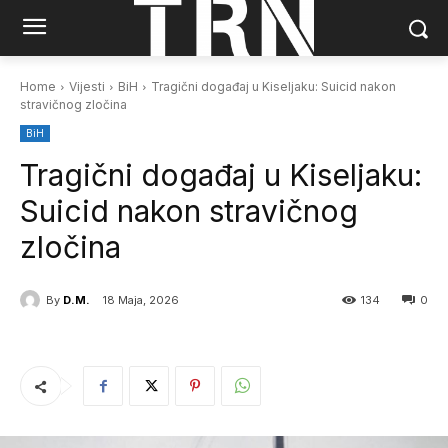
Home
Vijesti
BiH
Tragični događaj u Kiseljaku: Suicid nakon
stravičnog zločina
BiH
Tragični događaj u Kiseljaku:
Suicid nakon stravičnog
zločina
By
D.M.
18 Maja, 2026
134
0