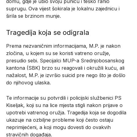
domu, gdje je ubio svoju punicu i teško ranio
suprugu. Ova vijest šokirala je lokalnu zajednicu i
širila se brzinom munje.
Tragedija koja se odigrala
Prema nezvaničnim informacijama, M.P. je nakon
zločina, u kojem su se koristi vatreno oružje,
presudio sebi. Specijalci MUP-a Srednjobosanskog
kantona (SBK) brzo su reagovali i okružili kuću, ali
nažalost, M.P. je izvršio suicid pre nego što je došlo
do njihovog ulaska.
Te informacije su potvrdili i policijski službenici PS
Kiseljak, koji su na lice mjesta stigli nakon prijave o
upotrebi vatrenog oružja. Tragedija koja se dogodila
ukazuje na ozbiljne probleme koji često ostaju
neprimijećeni, a koji mogu dovesti do ovakvih
stravičnih događaja.