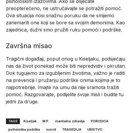
psihološkim izazovima. Ako se osjećate
preopterećeno, ne ustručavajte se potražiti pomoć.
Ova situacija nosi snažnu poruku da ne smijemo
zanemariti one koji se bore sa svojim demonima. Kao
zajednica, dužni smo pružiti ruku pomoći i podrške.
Završna misao
Tragični događaji, poput onog u Kiseljaku, podsjećaju
nas da život ponekad može biti nepredvidiv i okrutan.
Dok tugujemo za izgubljenim životima, važno je raditi
na prevenciji i pružanju podrške onima kojima je to
najpotrebnije. Imajte na umu da nije sramota tražiti
pomoć. Razgovarajte, podijelite svoje misli i budite tu
jedni za druge.
TAGS
Kiseljak
M.P.
mentalno zdravlje
PORODICA
psihološka podrška
suicid
TRAGEDIJA
UBISTVO