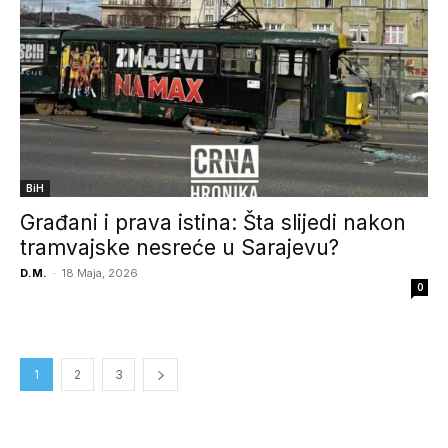
BiH
Građani i prava istina: Šta slijedi nakon
tramvajske nesreće u Sarajevu?
D.M.
-
18 Maja, 2026
0
1
2
3