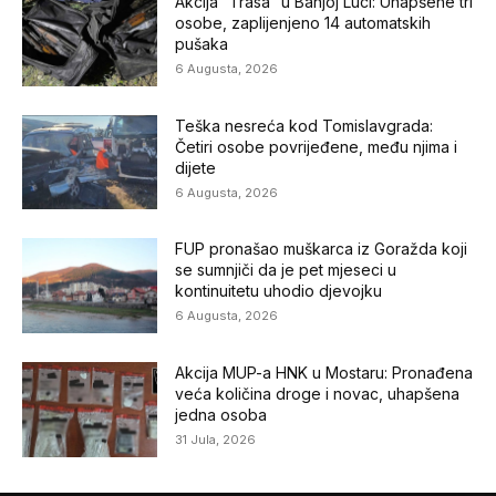
Akcija “Trasa” u Banjoj Luci: Uhapšene tri
osobe, zaplijenjeno 14 automatskih
pušaka
6 Augusta, 2026
Teška nesreća kod Tomislavgrada:
Četiri osobe povrijeđene, među njima i
dijete
6 Augusta, 2026
FUP pronašao muškarca iz Goražda koji
se sumnjiči da je pet mjeseci u
kontinuitetu uhodio djevojku
6 Augusta, 2026
Akcija MUP-a HNK u Mostaru: Pronađena
veća količina droge i novac, uhapšena
jedna osoba
31 Jula, 2026