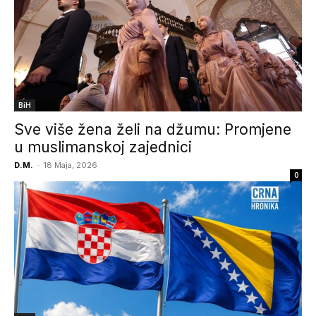
BiH
Sve više žena želi na džumu: Promjene
u muslimanskoj zajednici
D.M.
-
18 Maja, 2026
0