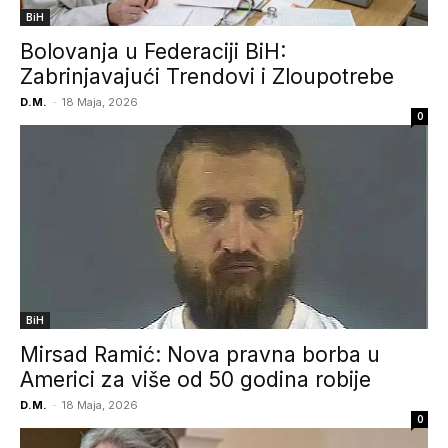
BiH
Bolovanja u Federaciji BiH:
Zabrinjavajući Trendovi i Zloupotrebe
D.M.
-
18 Maja, 2026
0
BiH
Mirsad Ramić: Nova pravna borba u
Americi za više od 50 godina robije
D.M.
-
18 Maja, 2026
0