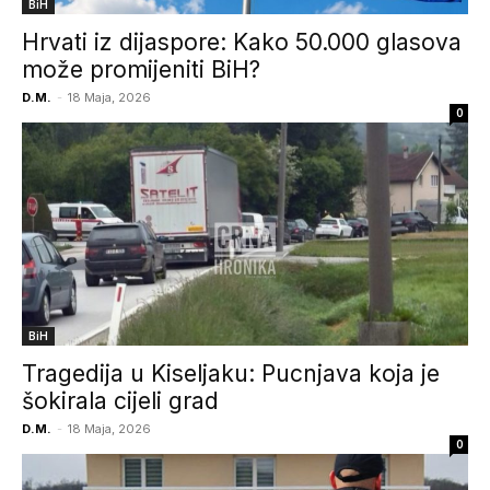
BiH
Hrvati iz dijaspore: Kako 50.000 glasova
može promijeniti BiH?
D.M.
-
18 Maja, 2026
0
BiH
Tragedija u Kiseljaku: Pucnjava koja je
šokirala cijeli grad
D.M.
-
18 Maja, 2026
0