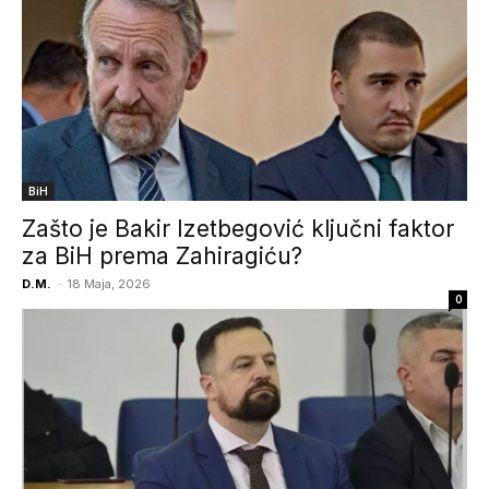
BiH
Zašto je Bakir Izetbegović ključni faktor
za BiH prema Zahiragiću?
D.M.
-
18 Maja, 2026
0