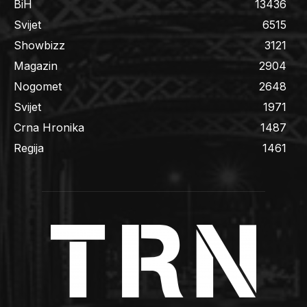
BiH
13436
Svijet
6515
Showbizz
3121
Magazin
2904
Nogomet
2648
Svijet
1971
Crna Hronika
1487
Regija
1461