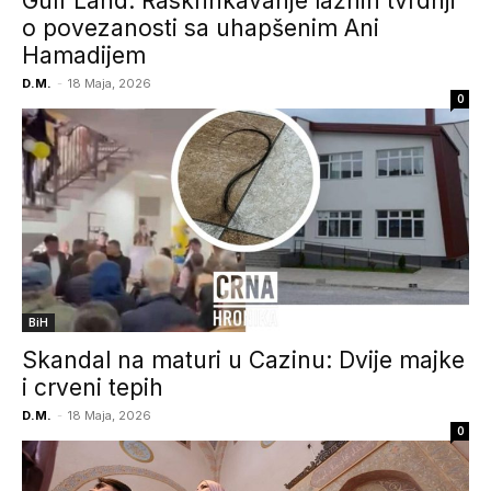
Gulf Land: Raskrinkavanje lažnih tvrdnji
o povezanosti sa uhapšenim Ani
Hamadijem
D.M.
-
18 Maja, 2026
0
BiH
Skandal na maturi u Cazinu: Dvije majke
i crveni tepih
D.M.
-
18 Maja, 2026
0