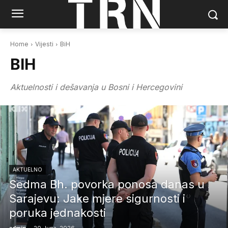
Home
Vijesti
BiH
BIH
Aktuelnosti i dešavanja u Bosni i Hercegovini
AKTUELNO
Sedma Bh. povorka ponosa danas u
Sarajevu: Jake mjere sigurnosti i
poruka jednakosti