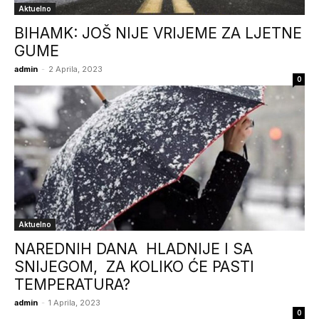
Aktuelno
BIHAMK: JOŠ NIJE VRIJEME ZA LJETNE
GUME
admin
-
2 Aprila, 2023
0
Aktuelno
NAREDNIH DANA HLADNIJE I SA
SNIJEGOM, ZA KOLIKO ĆE PASTI
TEMPERATURA?
admin
-
1 Aprila, 2023
0