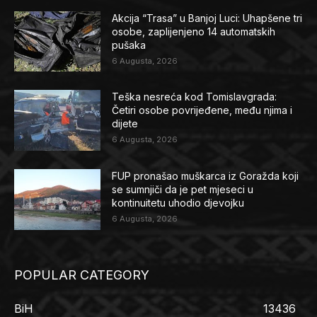
Akcija “Trasa” u Banjoj Luci: Uhapšene tri
osobe, zaplijenjeno 14 automatskih
pušaka
6 Augusta, 2026
Teška nesreća kod Tomislavgrada:
Četiri osobe povrijeđene, među njima i
dijete
6 Augusta, 2026
FUP pronašao muškarca iz Goražda koji
se sumnjiči da je pet mjeseci u
kontinuitetu uhodio djevojku
6 Augusta, 2026
POPULAR CATEGORY
BiH
13436