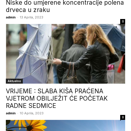
Niske do umjerene koncentracije polena
drveca u zraku
admin
-
13 Aprila, 2023
0
Aktuelno
VRIJEME : SLABA KIŠA PRAĆENA
VJETROM OBILJEŽIT ĆE POČETAK
RADNE SEDMICE
admin
-
10 Aprila, 2023
0