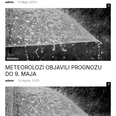
admin
-
12 Maja, 2023
0
Aktuelno
METEOROLOZI OBJAVILI PROGNOZU
DO 9. MAJA
admin
-
24 Aprila, 2023
0