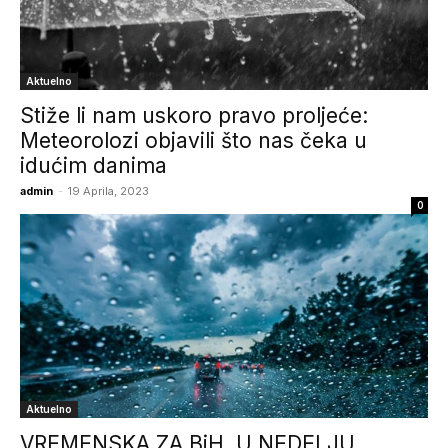
Aktuelno
Stiže li nam uskoro pravo proljeće:
Meteorolozi objavili što nas čeka u
idućim danima
admin
-
19 Aprila, 2023
0
Aktuelno
VREMENSKA ZA BiH, U NEDELJU