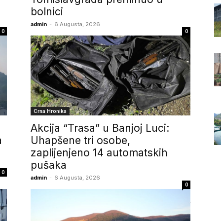
bolnici
admin
-
6 Augusta, 2026
0
0
Crna Hronika
Akcija “Trasa” u Banjoj Luci:
a
Uhapšene tri osobe,
zaplijenjeno 14 automatskih
pušaka
0
admin
-
6 Augusta, 2026
0