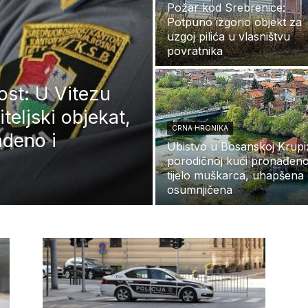
Požar kod Srebrenice:
Potpuno izgorio objekt za
uzgoj pilića u vlasništvu
povratnika
ost: U Vitezu
eljski objekat,
CRNA HRONIKA
deno i
Ubistvo u Bosanskoj Krupi
porodičnoj kući pronađen
tijelo muškarca, uhapšena
osumnjičena