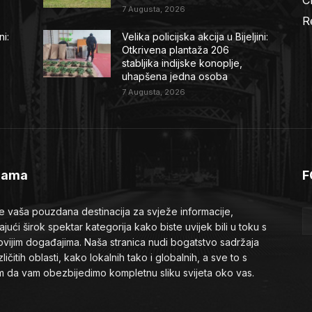
7 Augusta, 2026
R
ni:
Velika policijska akcija u Bijeljini:
Otkrivena plantaža 206
stabljika indijske konoplje,
uhapšena jedna osoba
7 Augusta, 2026
Nama
F
je vaša pouzdana destinacija za svježe informacije,
ajući širok spektar kategorija kako biste uvijek bili u toku s
ovijim događajima. Naša stranica nudi bogatstvo sadržaja
zličitih oblasti, kako lokalnih tako i globalnih, a sve to s
em da vam obezbijedimo kompletnu sliku svijeta oko vas.