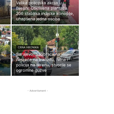
Velika policijska akcija u
Bijeljini: Otkrivena plantaža
206 stabljika indijske konoplje,
uhapšena jedna osoba
CRNA HRONIKA
: U
Sarajevo: Saobraćajna
o
nesreća na tranzitu, hitna i
policija na terenu, stvorile se
ogromne gužve
- Advertisment -