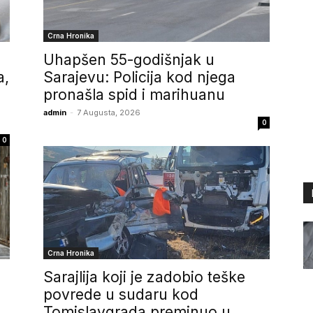
Crna Hronika
Uhapšen 55-godišnjak u
a,
Sarajevu: Policija kod njega
pronašla spid i marihuanu
admin
-
7 Augusta, 2026
0
0
Crna Hronika
Sarajlija koji je zadobio teške
povrede u sudaru kod
Tomislavgrada preminuo u