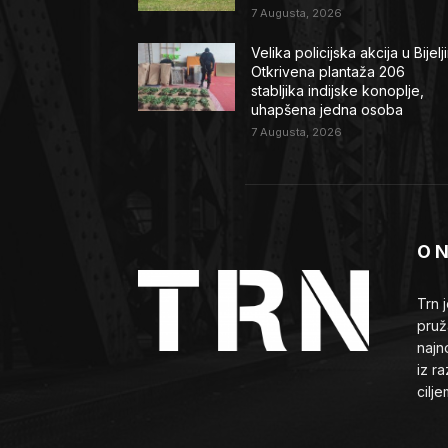
7 Augusta, 2026
Velika policijska akcija u Bijelji
Otkrivena plantaža 206
stabljika indijske konoplje,
uhapšena jedna osoba
7 Augusta, 2026
O 
Trn 
pruž
najn
iz ra
cilj