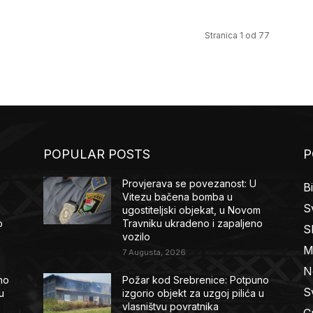
Stranica 1 od 77
POPULAR POSTS
P
Provjerava se povezanost: U
B
Vitezu bačena bomba u
Sv
m
ugostiteljski objekat, u Novom
o
Travniku ukradeno i zapaljeno
S
vozilo
M
7 Augusta, 2026
N
no
Požar kod Srebrenice: Potpuno
Sv
u
izgorio objekt za uzgoj pilića u
vlasništvu povratnika
C