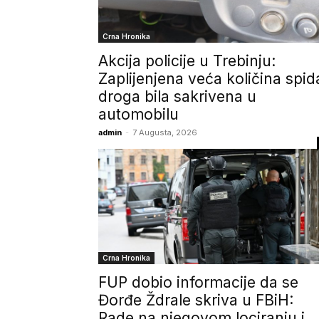
Crna Hronika
Akcija policije u Trebinju:
Zaplijenjena veća količina spid
droga bila sakrivena u
automobilu
admin
-
7 Augusta, 2026
Crna Hronika
FUP dobio informacije da se
Đorđe Ždrale skriva u FBiH:
Rade na njegovom lociranju i