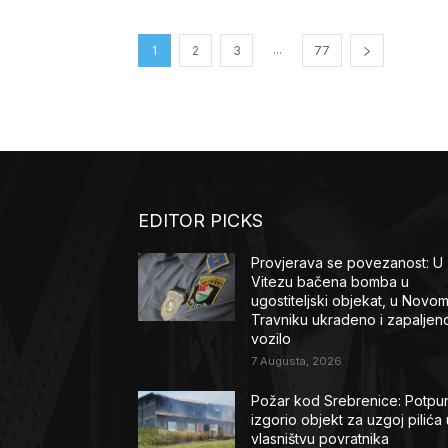
...
1
2
3
77
EDITOR PICKS
Provjerava se povezanost: U
Vitezu bačena bomba u
ugostiteljski objekat, u Novo
Travniku ukradeno i zapaljen
vozilo
7 Augusta, 2026
Požar kod Srebrenice: Potpu
izgorio objekt za uzgoj pilića 
vlasništvu povratnika