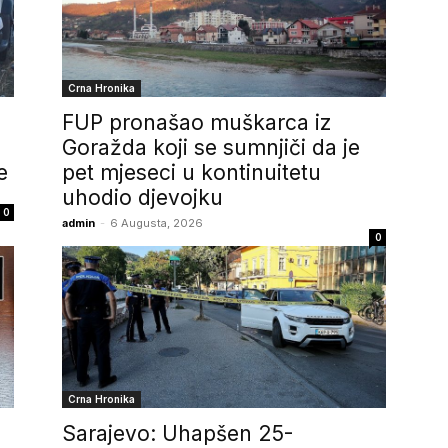
Crna Hronika
FUP pronašao muškarca iz
Goražda koji se sumnjiči da je
e
pet mjeseci u kontinuitetu
uhodio djevojku
0
admin
-
6 Augusta, 2026
0
Crna Hronika
Sarajevo: Uhapšen 25-