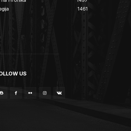
egija
1461
OLLOW US