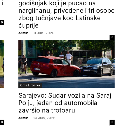
 i
godišnjak koji je pucao na
nargilhanu, privedene i tri osobe
zbog tučnjave kod Latinske
0
ćuprije
admin
-
31 Jula, 2026
0
Crna Hronika
Sarajevo: Sudar vozila na Saraj
Polju, jedan od automobila
n
završio na trotoaru
admin
-
30 Jula, 2026
0
0