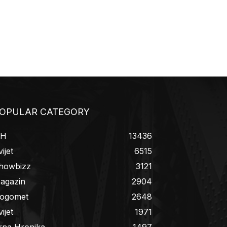
OPULAR CATEGORY
iH
13436
ijet
6515
howbizz
3121
agazin
2904
ogomet
2648
ijet
1971
rna Hronika
1497