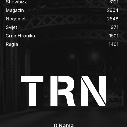
Showbizz
3121
Magazin
2904
Nogomet
2648
Svijet
1971
Crna Hronika
1501
Regija
1461
O Nama