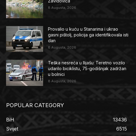
Zavidovića
8 Augusta, 2026
Provalio u kuću u Stanarima i ukrao
gasni pištolj, policija ga identifikovala isti
dan
8 Augusta, 2026
Teška nesreća u Ilijašu: Teretno vozilo
udarilo biciklistu, 75-godišnjak zadržan
u bolnici
8 Augusta, 2026
POPULAR CATEGORY
BiH
13436
Svijet
6515