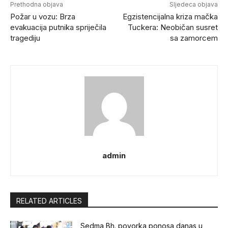
Prethodna objava
Sljedeca objava
Požar u vozu: Brza
Egzistencijalna kriza mačka
evakuacija putnika spriječila
Tuckera: Neobičan susret
tragediju
sa zamorcem
admin
RELATED ARTICLES
Sedma Bh. povorka ponosa danas u