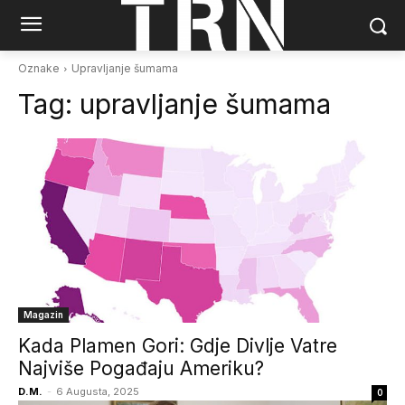
Oznake
Upravljanje šumama
Tag:
upravljanje šumama
Magazin
Kada Plamen Gori: Gdje Divlje Vatre
Najviše Pogađaju Ameriku?
D.M.
-
6 Augusta, 2025
0