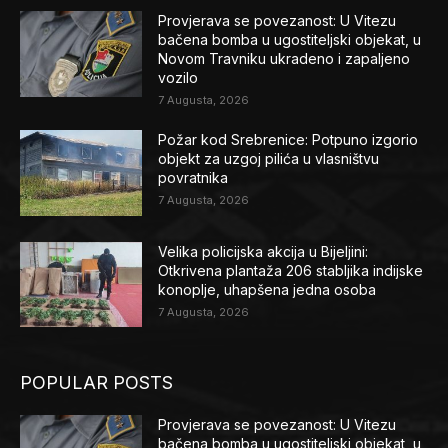
Provjerava se povezanost: U Vitezu
bačena bomba u ugostiteljski objekat, u
Novom Travniku ukradeno i zapaljeno
vozilo
7 Augusta, 2026
Požar kod Srebrenice: Potpuno izgorio
objekt za uzgoj pilića u vlasništvu
povratnika
7 Augusta, 2026
Velika policijska akcija u Bijeljini:
Otkrivena plantaža 206 stabljika indijske
konoplje, uhapšena jedna osoba
7 Augusta, 2026
POPULAR POSTS
Provjerava se povezanost: U Vitezu
bačena bomba u ugostiteljski objekat, u