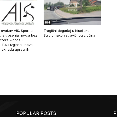
BiH
 ovakav AIS: Sporna
Tragični događaj u Kiseljaku:
, a trošenja novca bez
Suicid nakon stravičnog zločina
zora – hoće li
 Tuzli izglasati novo
naknada upravnih
POPULAR POSTS
P