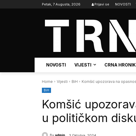
Petak, 7 Augusta, 2026
Prijavi se
NOVOSTI
NOVOSTI
VIJESTI
CRNA HRONI
Home
Vijesti
BiH
Komšić upozorava na opasnost
BiH
Komšić upozorav
u političkom disk
By
admin
3 Oktobra, 2024