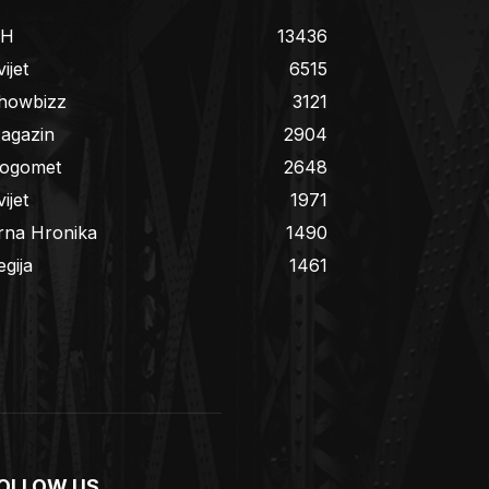
iH
13436
ijet
6515
howbizz
3121
agazin
2904
ogomet
2648
ijet
1971
rna Hronika
1490
egija
1461
OLLOW US