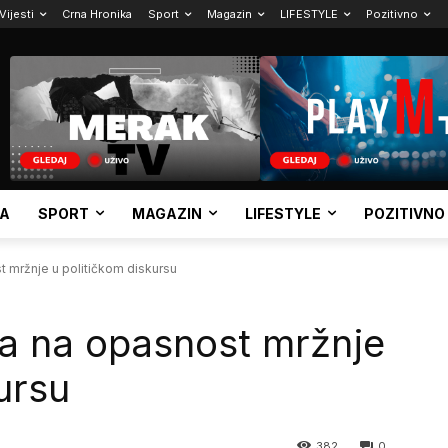
Vijesti
Crna Hronika
Sport
Magazin
LIFESTYLE
Pozitivno
KA
SPORT
MAGAZIN
LIFESTYLE
POZITIVNO
 mržnje u političkom diskursu
a na opasnost mržnje
ursu
382
0