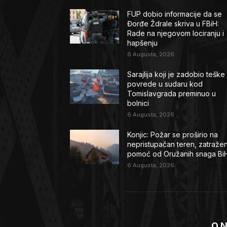
FUP dobio informacije da se
Đorđe Ždrale skriva u FBiH:
Rade na njegovom lociranju i
hapšenju
6 Augusta, 2026
Sarajlija koji je zadobio teške
povrede u sudaru kod
Tomislavgrada preminuo u
bolnici
6 Augusta, 2026
Konjic: Požar se proširio na
nepristupačan teren, zatraže
pomoć od Oružanih snaga Bi
6 Augusta, 2026
O 