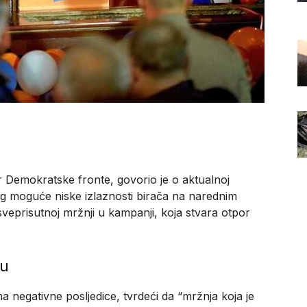
er Demokratske fronte, govorio je o aktualnoj
zbog moguće niske izlaznosti birača na narednim
 sveprisutnoj mržnji u kampanji, koja stvara otpor
ku
ma negativne posljedice, tvrdeći da “mržnja koja je