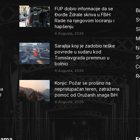
FUP dobio informacije da se
B
Đorđe Ždrale skriva u FBiH:
Sv
Rade na njegovom lociranju i
hapšenju
S
6 Augusta, 2026
M
Sarajlija koji je zadobio teške
N
povrede u sudaru kod
Sv
Tomislavgrada preminuo u
bolnici
C
6 Augusta, 2026
R
Konjic: Požar se proširio na
na
nepristupačan teren, zatražena
H
pomoć od Oružanih snaga BiH
6 Augusta, 2026
Nama
F