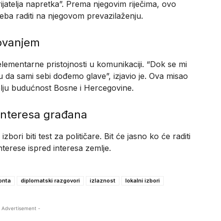
rijatelja napretka”. Prema njegovim riječima, ovo
treba raditi na njegovom prevazilaženju.
tovanjem
elementarne pristojnosti u komunikaciji. “Dok se mi
u da sami sebi dođemo glave”, izjavio je. Ova misao
olju budućnost Bosne i Hercegovine.
 interesa građana
bori biti test za političare. Bit će jasno ko će raditi
interese ispred interesa zemlje.
onta
diplomatski razgovori
izlaznost
lokalni izbori
 Advertisement -