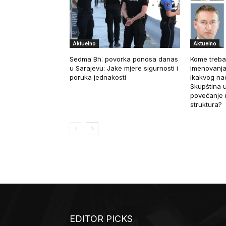
Aktuelno
Aktuelno
Sedma Bh. povorka ponosa danas
Kome treba
u Sarajevu: Jake mjere sigurnosti i
imenovanja
poruka jednakosti
ikakvog nad
Skupština u
povećanje 
struktura?
EDITOR PICKS