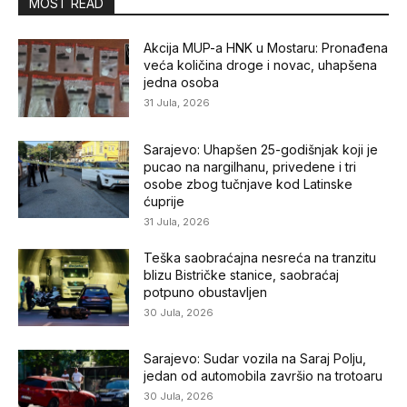
MOST READ
Akcija MUP-a HNK u Mostaru: Pronađena
veća količina droge i novac, uhapšena
jedna osoba
31 Jula, 2026
Sarajevo: Uhapšen 25-godišnjak koji je
pucao na nargilhanu, privedene i tri
osobe zbog tučnjave kod Latinske
ćuprije
31 Jula, 2026
Teška saobraćajna nesreća na tranzitu
blizu Bistričke stanice, saobraćaj
potpuno obustavljen
30 Jula, 2026
Sarajevo: Sudar vozila na Saraj Polju,
jedan od automobila završio na trotoaru
30 Jula, 2026