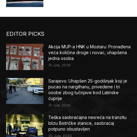
EDITOR PICKS
Akcija MUP-a HNK u Mostaru: Pronađena
veća količina droge i novac, uhapšena
jedna osoba
31 Jula, 2026
Sarajevo: Uhapšen 25-godišnjak koji je
pucao na nargilhanu, privedene i tri
osobe zbog tučnjave kod Latinske
ćuprije
31 Jula, 2026
Teška saobraćajna nesreća na tranzitu
blizu Bistričke stanice, saobraćaj
potpuno obustavljen
30 Jula, 2026