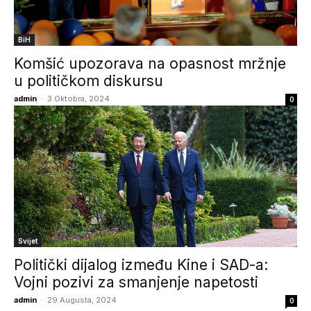
BiH
Komšić upozorava na opasnost mržnje
u političkom diskursu
admin
-
3 Oktobra, 2024
0
Svijet
Politički dijalog između Kine i SAD-a:
Vojni pozivi za smanjenje napetosti
admin
-
29 Augusta, 2024
0