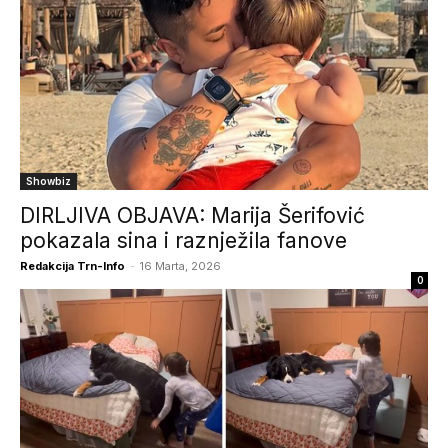
Showbiz
DIRLJIVA OBJAVA: Marija Šerifović
pokazala sina i raznježila fanove
Redakcija Trn-Info
-
16 Marta, 2026
0