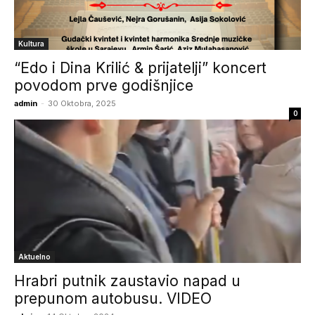
Kultura
“Edo i Dina Krilić & prijatelji” koncert
povodom prve godišnjice
admin
-
30 Oktobra, 2025
0
Aktuelno
Hrabri putnik zaustavio napad u
prepunom autobusu. VIDEO