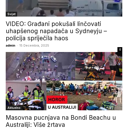
Svijet
VIDEO: Građani pokušali linčovati
uhapšenog napadača u Sydneyju –
policija spriječila haos
admin
-
15 Decembra, 2025
0
Aktuelno
Masovna pucnjava na Bondi Beachu u
Australiji: Više žrtava