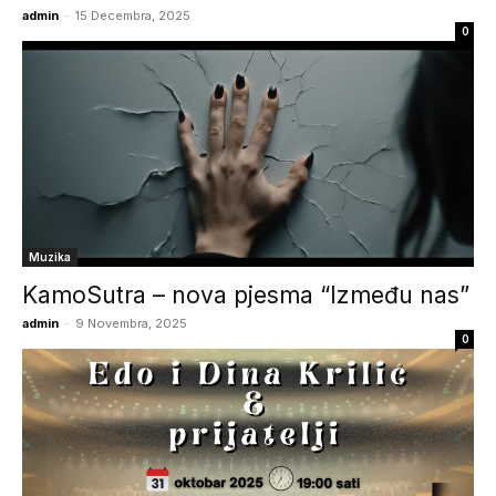
admin
-
15 Decembra, 2025
0
Muzika
KamoSutra – nova pjesma “Između nas”
admin
-
9 Novembra, 2025
0