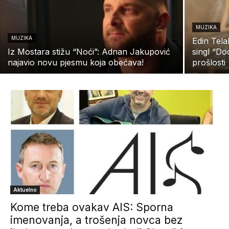
MUZIKA
MUZIKA
Edin Tela
Iz Mostara stižu “Noći”: Adnan Jakupović
singl “Do
najavio novu pjesmu koja obećava!
prošlosti
Aktuelno
Kome treba ovakav AIS: Sporna
imenovanja, a trošenja novca bez