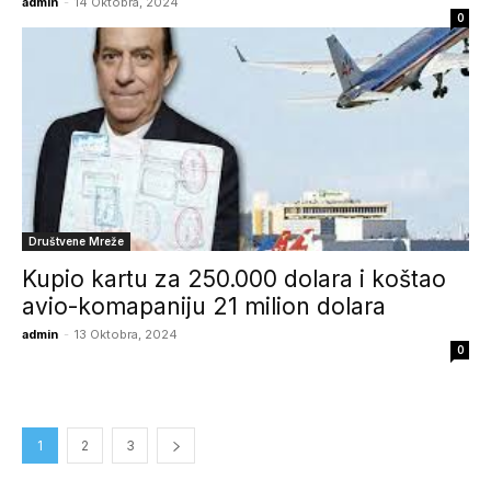
admin
-
14 Oktobra, 2024
0
Društvene Mreže
Kupio kartu za 250.000 dolara i koštao
avio-komapaniju 21 milion dolara
admin
-
13 Oktobra, 2024
0
1
2
3