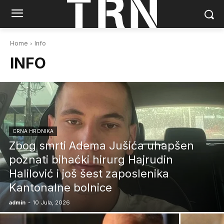
Home
Info
INFO
CRNA HRONIKA
Zbog smrti Adema Jušića uhapšen
poznati bihaćki hirurg Hajrudin
Halilović i još šest zaposlenika
Kantonalne bolnice
admin
-
10 Jula, 2026