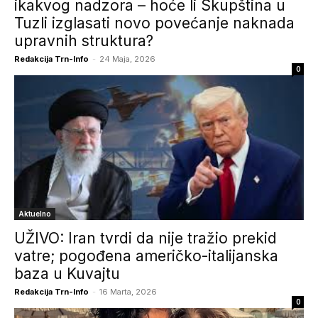
ikakvog nadzora – hoće li Skupština u
Tuzli izglasati novo povećanje naknada
upravnih struktura?
Redakcija Trn-Info
-
24 Maja, 2026
0
Aktuelno
UŽIVO: Iran tvrdi da nije tražio prekid
vatre; pogođena američko-italijanska
baza u Kuvajtu
Redakcija Trn-Info
-
16 Marta, 2026
0