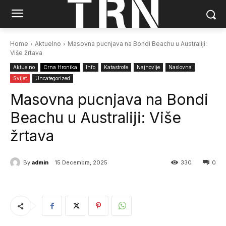
Home
Aktuelno
Masovna pucnjava na Bondi Beachu u Australiji:
Više žrtava
Aktuelno
Crna Hronika
Info
Katastrofe
Najnovije
Naslovna
Svijet
Uncategorized
Masovna pucnjava na Bondi
Beachu u Australiji: Više
žrtava
By
admin
15 Decembra, 2025
330
0