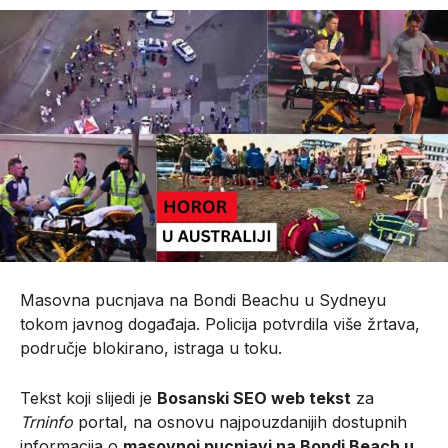
Masovna pucnjava na Bondi Beachu u Sydneyu
tokom javnog događaja. Policija potvrdila više žrtava,
područje blokirano, istraga u toku.
Tekst koji slijedi je
Bosanski SEO web tekst
za
Trninfo
portal, na osnovu najpouzdanijih dostupnih
informacija o
masovnoj pucnjavi na Bondi Beach u