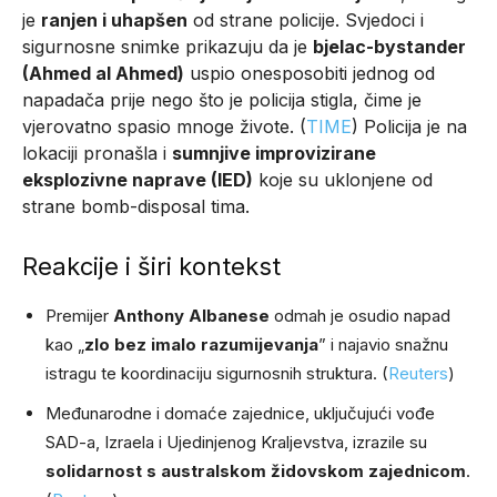
je
ranjen i uhapšen
od strane policije. Svjedoci i
sigurnosne snimke prikazuju da je
bjelac-bystander
(Ahmed al Ahmed)
uspio onesposobiti jednog od
napadača prije nego što je policija stigla, čime je
vjerovatno spasio mnoge živote. (
TIME
) Policija je na
lokaciji pronašla i
sumnjive improvizirane
eksplozivne naprave (IED)
koje su uklonjene od
strane bomb-disposal tima.
Reakcije i širi kontekst
Premijer
Anthony Albanese
odmah je osudio napad
kao „
zlo bez imalo razumijevanja
” i najavio snažnu
istragu te koordinaciju sigurnosnih struktura. (
Reuters
)
Međunarodne i domaće zajednice, uključujući vođe
SAD-a, Izraela i Ujedinjenog Kraljevstva, izrazile su
solidarnost s australskom židovskom zajednicom
.