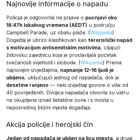
Najnovije informacije o napadu
Policija je odgovorila na prijave o
pucnjavi oko
18:47h lokalnog vremena (AEDT)
u području
Campbell Parade, uz obalu plaže. (
Wikipedia
)
Događaj je ubrzo klasifikovan kao
teroristički napad
s motivacijom antisemitskim motivima
, ciljajući
židovsku zajednicu koja je proslavljala početak
svečanosti svjetlosti i slobode. (
Wikipedia
) Prema
najnovijim izvještajima,
najmanje 12–16 ljudi je
ubijeno
, uključujući jednog od napadača, dok je
desetine ranjeno
— neki izvještaji govore o više od
40 povrijeđenih. Dvojica napadača otvorila su vatru
na okupljene iznad šetališne zone i s mosta u
neposrednoj blizini mjesta događaja.
Akcija policije i herojski čin
Jedan od napadača je ubijen na licu mjesta
, a drugi