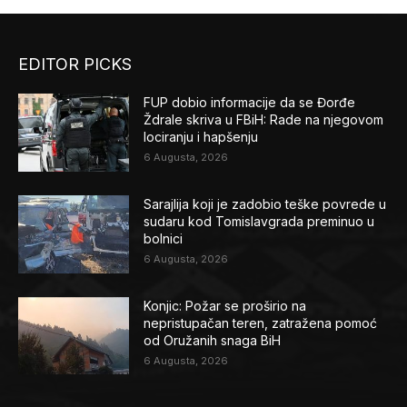
EDITOR PICKS
FUP dobio informacije da se Đorđe
Ždrale skriva u FBiH: Rade na njegovom
lociranju i hapšenju
6 Augusta, 2026
Sarajlija koji je zadobio teške povrede u
sudaru kod Tomislavgrada preminuo u
bolnici
6 Augusta, 2026
Konjic: Požar se proširio na
nepristupačan teren, zatražena pomoć
od Oružanih snaga BiH
6 Augusta, 2026