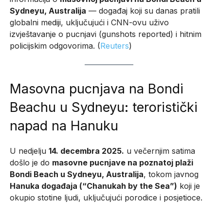
Sydneyu, Australija
— događaj koji su danas pratili
globalni mediji, uključujući i CNN-ovu uživo
izvještavanje o pucnjavi (gunshots reported) i hitnim
policijskim odgovorima. (
Reuters
)
Masovna pucnjava na Bondi
Beachu u Sydneyu: teroristički
napad na Hanuku
U nedjelju
14. decembra 2025.
u večernjim satima
došlo je do
masovne pucnjave na poznatoj plaži
Bondi Beach u Sydneyu, Australija
, tokom javnog
Hanuka događaja (“Chanukah by the Sea”)
koji je
okupio stotine ljudi, uključujući porodice i posjetioce.