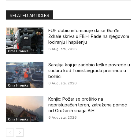
RELATED ARTICLES
FUP dobio informacije da se Đorđe
Ždrale skriva u FBiH: Rade na njegovom
lociranju i hapšenju
6 Augusta, 2026
Crna Hronika
Sarajlija koji je zadobio teške povrede u
sudaru kod Tomislavgrada preminuo u
bolnici
6 Augusta, 2026
Crna Hronika
Konjic: Požar se proširio na
nepristupačan teren, zatražena pomoć
od Oružanih snaga BiH
6 Augusta, 2026
Crna Hronika