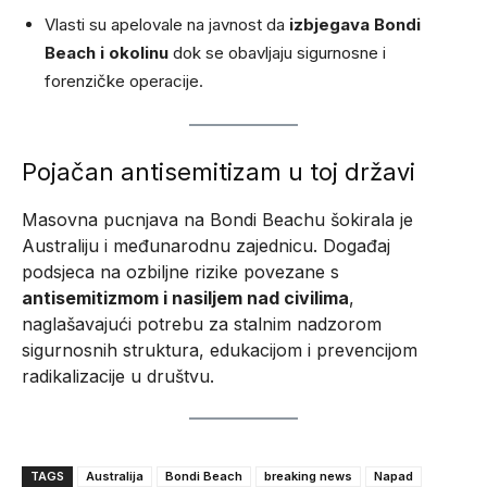
Vlasti su apelovale na javnost da
izbjegava Bondi
Beach i okolinu
dok se obavljaju sigurnosne i
forenzičke operacije.
Pojačan antisemitizam u toj državi
Masovna pucnjava na Bondi Beachu šokirala je
Australiju i međunarodnu zajednicu. Događaj
podsjeca na ozbiljne rizike povezane s
antisemitizmom i nasiljem nad civilima
,
naglašavajući potrebu za stalnim nadzorom
sigurnosnih struktura, edukacijom i prevencijom
radikalizacije u društvu.
TAGS
Australija
Bondi Beach
breaking news
Napad