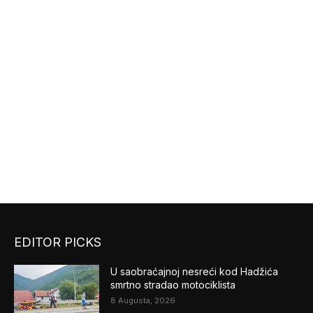
EDITOR PICKS
U saobraćajnoj nesreći kod Hadžića
smrtno stradao motociklista
8 Augusta, 2026