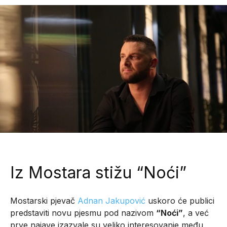
Iz Mostara stižu “Noći”
Mostarski pjevač
Adnan Jakupović
uskoro će publici
predstaviti novu pjesmu pod nazivom
“Noći”
, a već
prve najave izazvale su veliko interesovanje među