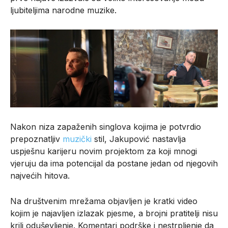
ljubiteljima narodne muzike.
Nakon niza zapaženih singlova kojima je potvrdio
prepoznatljiv
muzički
stil, Jakupović nastavlja
uspješnu karijeru novim projektom za koji mnogi
vjeruju da ima potencijal da postane jedan od njegovih
najvećih hitova.
Na društvenim mrežama objavljen je kratki video
kojim je najavljen izlazak pjesme, a brojni pratitelji nisu
krili oduševljenje. Komentari podrške i nestrpljenje da