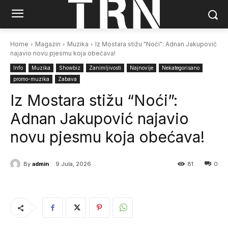
Home
Magazin
Muzika
Iz Mostara stižu "Noći": Adnan Jakupović
najavio novu pjesmu koja obećava!
Info
Muzika
Showbiz
Zanimljivosti
Najnovije
Nekategorisano
promo-muzika
Zabava
Iz Mostara stižu “Noći”:
Adnan Jakupović najavio
novu pjesmu koja obećava!
By
admin
9 Jula, 2026
81
0