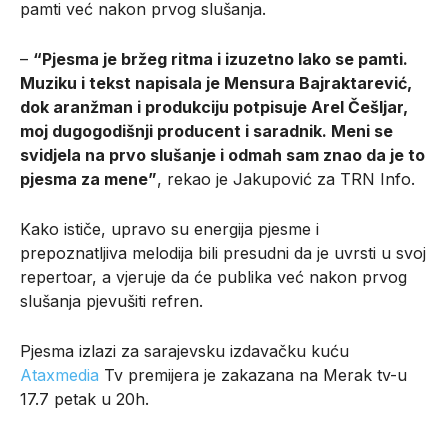
pamti već nakon prvog slušanja.
–
“Pjesma je bržeg ritma i izuzetno lako se pamti.
Muziku i tekst napisala je Mensura Bajraktarević,
dok aranžman i produkciju potpisuje Arel Češljar,
moj dugogodišnji producent i saradnik. Meni se
svidjela na prvo slušanje i odmah sam znao da je to
pjesma za mene”
, rekao je Jakupović za TRN Info.
Kako ističe, upravo su energija pjesme i
prepoznatljiva melodija bili presudni da je uvrsti u svoj
repertoar, a vjeruje da će publika već nakon prvog
slušanja pjevušiti refren.
Pjesma izlazi za sarajevsku izdavačku kuću
Ataxmedia
Tv premijera je zakazana na Merak tv-u
17.7 petak u 20h.