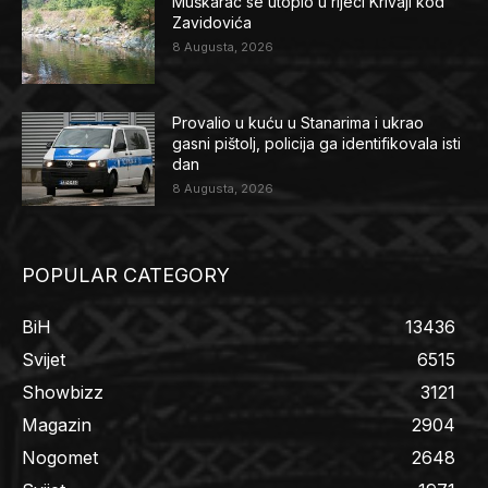
Muškarac se utopio u rijeci Krivaji kod
Zavidovića
8 Augusta, 2026
Provalio u kuću u Stanarima i ukrao
gasni pištolj, policija ga identifikovala isti
dan
8 Augusta, 2026
POPULAR CATEGORY
BiH
13436
Svijet
6515
Showbizz
3121
Magazin
2904
Nogomet
2648