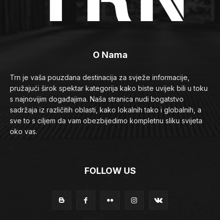
O Nama
Trn je vaša pouzdana destinacija za svježe informacije,
pružajući širok spektar kategorija kako biste uvijek bili u toku
s najnovijim događajima. Naša stranica nudi bogatstvo
sadržaja iz različitih oblasti, kako lokalnih tako i globalnih, a
sve to s ciljem da vam obezbijedimo kompletnu sliku svijeta
oko vas.
FOLLOW US