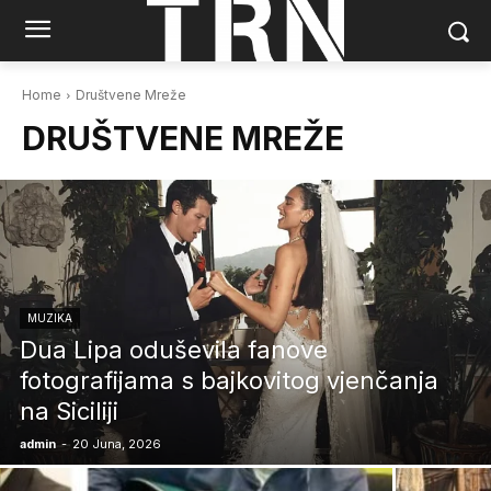
Home
Društvene Mreže
DRUŠTVENE MREŽE
MUZIKA
Dua Lipa oduševila fanove
fotografijama s bajkovitog vjenčanja
na Siciliji
admin
-
20 Juna, 2026