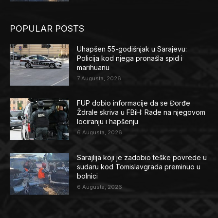
POPULAR POSTS
Uhapšen 55-godišnjak u Sarajevu:
Policija kod njega pronašla spid i
marihuanu
7 Augusta, 2026
FUP dobio informacije da se Đorđe
Ždrale skriva u FBiH: Rade na njegovom
lociranju i hapšenju
6 Augusta, 2026
Sarajlija koji je zadobio teške povrede u
sudaru kod Tomislavgrada preminuo u
bolnici
6 Augusta, 2026