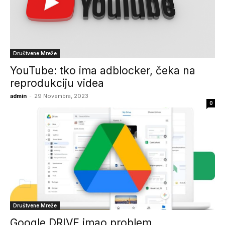
Društvene Mreže
YouTube: tko ima adblocker, čeka na
reprodukciju videa
admin
-
29 Novembra, 2023
0
Društvene Mreže
Google DRIVE imao problem