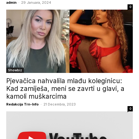
admin
-
29 Januara, 2024
0
Showbiz
Pjevačica nahvalila mlađu koleginicu:
Kad zamiješa, meni se zavrti u glavi, a
kamoli muškarcima
Redakcija Trn-Info
-
21 Decembra, 2023
0