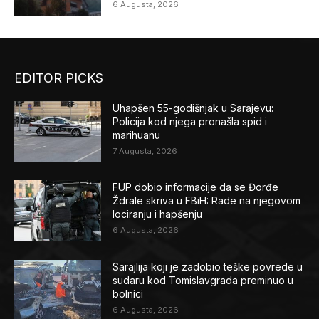
6 Augusta, 2026
EDITOR PICKS
Uhapšen 55-godišnjak u Sarajevu:
Policija kod njega pronašla spid i
marihuanu
7 Augusta, 2026
FUP dobio informacije da se Đorđe
Ždrale skriva u FBiH: Rade na njegovom
lociranju i hapšenju
6 Augusta, 2026
Sarajlija koji je zadobio teške povrede u
sudaru kod Tomislavgrada preminuo u
bolnici
6 Augusta, 2026