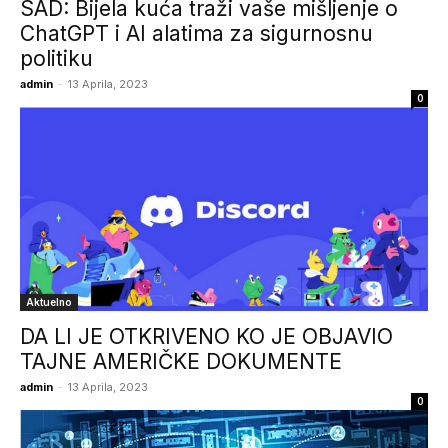
SAD: Bijela kuća traži vaše mišljenje o
ChatGPT i AI alatima za sigurnosnu
politiku
admin
-
13 Aprila, 2023
0
Aktuelno
DA LI JE OTKRIVENO KO JE OBJAVIO
TAJNE AMERIČKE DOKUMENTE
admin
-
13 Aprila, 2023
0