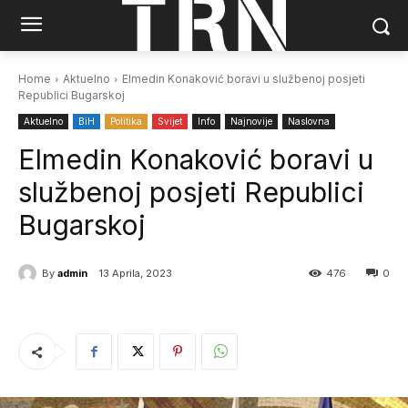
Home
Aktuelno
Elmedin Konaković boravi u službenoj posjeti
Republici Bugarskoj
Aktuelno
BiH
Politika
Svijet
Info
Najnovije
Naslovna
Elmedin Konaković boravi u
službenoj posjeti Republici
Bugarskoj
By
admin
13 Aprila, 2023
476
0