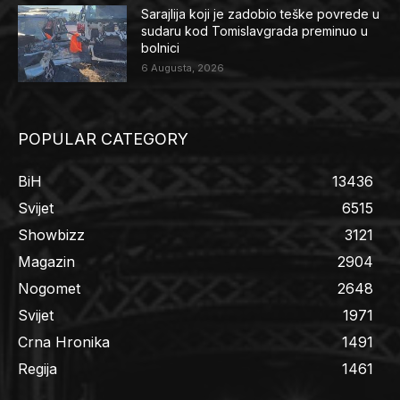
Sarajlija koji je zadobio teške povrede u
sudaru kod Tomislavgrada preminuo u
bolnici
6 Augusta, 2026
POPULAR CATEGORY
BiH
13436
Svijet
6515
Showbizz
3121
Magazin
2904
Nogomet
2648
Svijet
1971
Crna Hronika
1491
Regija
1461