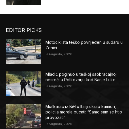
EDITOR PICKS
Motociklista teško povrijeđen u sudaru u
Zenici
9 Augusta, 2026
Mladić poginuo u teškoj saobraćajnoj
nesreći u Potkozarju kod Banje Luke
9 Augusta, 2026
Muškarac iz BiH u Italiji ukrao kamion,
policija morala pucati: “Samo sam se htio
provozati”
9 Augusta, 2026