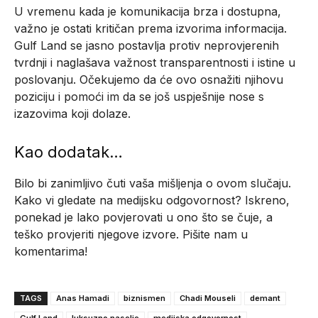
U vremenu kada je komunikacija brza i dostupna,
važno je ostati kritičan prema izvorima informacija.
Gulf Land se jasno postavlja protiv neprovjerenih
tvrdnji i naglašava važnost transparentnosti i istine u
poslovanju. Očekujemo da će ovo osnažiti njihovu
poziciju i pomoći im da se još uspješnije nose s
izazovima koji dolaze.
Kao dodatak…
Bilo bi zanimljivo čuti vaša mišljenja o ovom slučaju.
Kako vi gledate na medijsku odgovornost? Iskreno,
ponekad je lako povjerovati u ono što se čuje, a
teško provjeriti njegove izvore. Pišite nam u
komentarima!
TAGS
Anas Hamadi
biznismen
Chadi Mouseli
demant