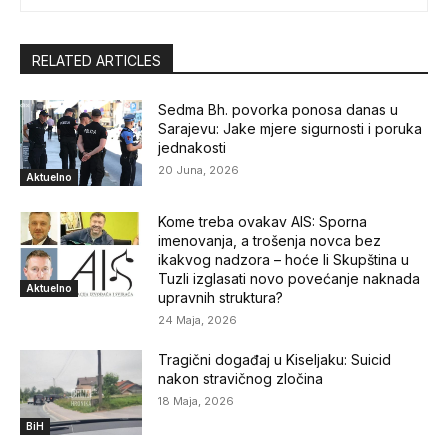
RELATED ARTICLES
Sedma Bh. povorka ponosa danas u
Sarajevu: Jake mjere sigurnosti i poruka
jednakosti
20 Juna, 2026
Aktuelno
Kome treba ovakav AIS: Sporna
imenovanja, a trošenja novca bez
ikakvog nadzora – hoće li Skupština u
Tuzli izglasati novo povećanje naknada
Aktuelno
upravnih struktura?
24 Maja, 2026
Tragični događaj u Kiseljaku: Suicid
nakon stravičnog zločina
18 Maja, 2026
BiH