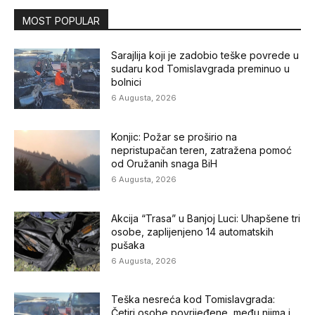
MOST POPULAR
Sarajlija koji je zadobio teške povrede u
sudaru kod Tomislavgrada preminuo u
bolnici
6 Augusta, 2026
Konjic: Požar se proširio na
nepristupačan teren, zatražena pomoć
od Oružanih snaga BiH
6 Augusta, 2026
Akcija “Trasa” u Banjoj Luci: Uhapšene tri
osobe, zaplijenjeno 14 automatskih
pušaka
6 Augusta, 2026
Teška nesreća kod Tomislavgrada:
Četiri osobe povrijeđene, među njima i