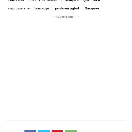
Gulf Land
luksuzno naselje
medijska odgovornost
neprovjerene informacije
poslovni ugled
Sarajevo
- Advertisement -