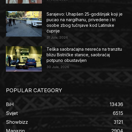
Sarajevo: Uhapšen 25-godišnjak koji je
pucao na nargilhanu, privedene i tri
osobe zbog tučnjave kod Latinske
ćuprije
31 Jula, 2026
Teška saobraćajna nesreća na tranzitu
blizu Bistričke stanice, saobraćaj
potpuno obustavljen
30 Jula, 2026
POPULAR CATEGORY
BiH
13436
Svijet
6515
Showbizz
3121
Magazin
2904