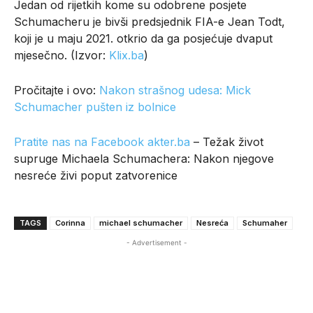
Jedan od rijetkih kome su odobrene posjete
Schumacheru je bivši predsjednik FIA-e Jean Todt,
koji je u maju 2021. otkrio da ga posjećuje dvaput
mjesečno. (Izvor:
Klix.ba
)
Pročitajte i ovo:
Nakon strašnog udesa: Mick
Schumacher pušten iz bolnice
Pratite nas na Facebook akter.ba
– Težak život
supruge Michaela Schumachera: Nakon njegove
nesreće živi poput zatvorenice
TAGS
Corinna
michael schumacher
Nesreća
Schumaher
- Advertisement -