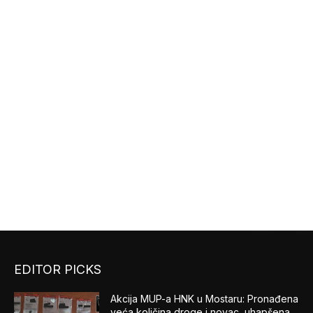
EDITOR PICKS
Akcija MUP-a HNK u Mostaru: Pronađena
veća količina droge i novac, uhapšena