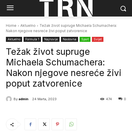
Home
Aktuelno
Težak život supruge Michaela Schumachera:
Nakon njegove nesreće živi poput zatvorenice
Aktuelno
Formula 1
Najnovije
Naslovna
Sport
Svijet
Težak život supruge
Michaela Schumachera:
Nakon njegove nesreće živi
poput zatvorenice
By
admin
24 Marta, 2023
474
0