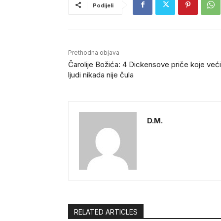
Podijeli
Prethodna objava
Čarolije Božića: 4 Dickensove priče koje već
ljudi nikada nije čula
D.M.
RELATED ARTICLES