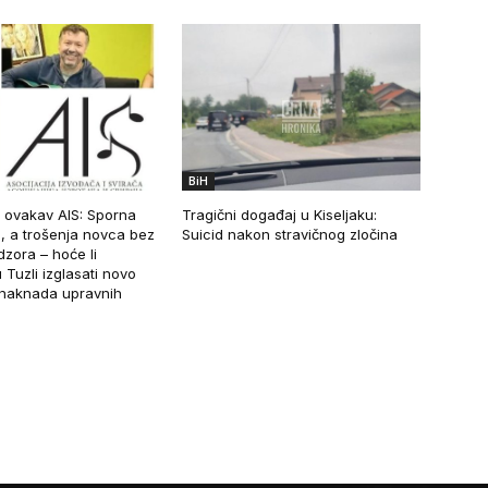
BiH
 ovakav AIS: Sporna
Tragični događaj u Kiseljaku:
, a trošenja novca bez
Suicid nakon stravičnog zločina
zora – hoće li
 Tuzli izglasati novo
naknada upravnih