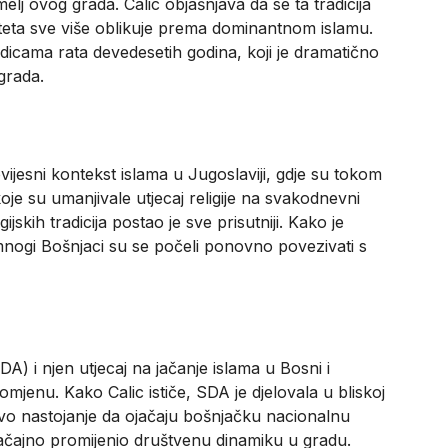
temelj ovog grada. Calic objašnjava da se ta tradicija
iteta sve više oblikuje prema dominantnom islamu.
edicama rata devedesetih godina, koji je dramatično
grada.
ijesni kontekst islama u Jugoslaviji, gdje su tokom
je su umanjivale utjecaj religije na svakodnevni
jskih tradicija postao je sve prisutniji. Kako je
mnogi Bošnjaci su se počeli ponovno povezivati s
) i njen utjecaj na jačanje islama u Bosni i
jenu. Kako Calic ističe, SDA je djelovala u bliskoj
ovo nastojanje da ojačaju bošnjačku nacionalnu
 značajno promijenio društvenu dinamiku u gradu.