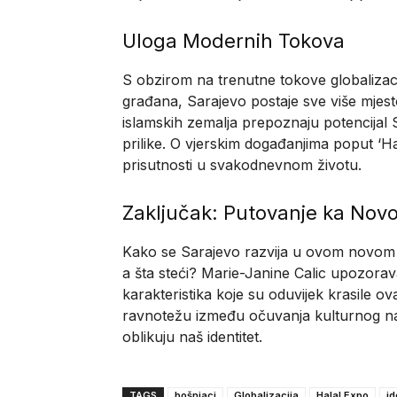
Uloga Modernih Tokova
S obzirom na trenutne tokove globalizacij
građana, Sarajevo postaje sve više mjesto gd
islamskih zemalja prepoznaju potencijal 
prilike. O vjerskim događanjima poput ‘H
prisutnosti u svakodnevnom životu.
Zaključak: Putovanje ka Novoj
Kako se Sarajevo razvija u ovom novom ko
a šta steći? Marie-Janine Calic upozorava 
karakteristika koje su oduvijek krasile o
ravnotežu između očuvanja kulturnog nas
oblikuju naš identitet.
TAGS
bošnjaci
Globalizacija
Halal Expo
id