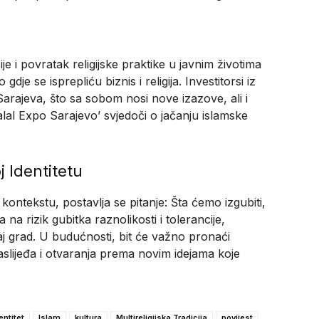
e i povratak religijske praktike u javnim životima
je se isprepliću biznis i religija. Investitorsi iz
Sarajeva, što sa sobom nosi nove izazove, ali i
alal Expo Sarajevo’ svjedoči o jačanju islamske
 Identitetu
ntekstu, postavlja se pitanje: Šta ćemo izgubiti,
na rizik gubitka raznolikosti i tolerancije,
vaj grad. U budućnosti, bit će važno pronaći
lijeđa i otvaranja prema novim idejama koje
entitet
Islam
kultura
Multireligijska Tradicija
povijest