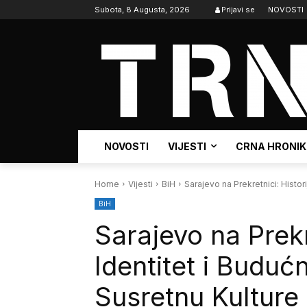
Subota, 8 Augusta, 2026
Prijavi se
NOVOSTI
NOVOSTI
VIJESTI
CRNA HRONI
Home
Vijesti
BiH
Sarajevo na Prekretnici: Histor
BiH
Sarajevo na Prekre
Identitet i Buduć
Susretnu Kulture