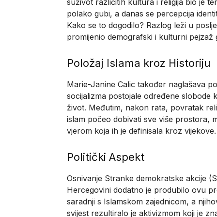
suživot različitih kultura i religija bio je 
polako gubi, a danas se percepcija ident
Kako se to dogodilo? Razlog leži u poslj
promijenio demografski i kulturni pejzaž 
Položaj Islama kroz Historiju
Marie-Janine Calic također naglašava pov
socijalizma postojale određene slobode ko
život. Međutim, nakon rata, povratak religi
islam počeo dobivati sve više prostora, 
vjerom koja ih je definisala kroz vijekove.
Politički Aspekt
Osnivanje Stranke demokratske akcije (SDA
Hercegovini dodatno je produbilo ovu prom
saradnji s Islamskom zajednicom, a njih
svijest rezultiralo je aktivizmom koji je