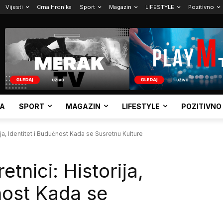
Vijesti
Crna Hronika
Sport
Magazin
LIFESTYLE
Pozitivno
KA
SPORT
MAGAZIN
LIFESTYLE
POZITIVNO
ija, Identitet i Budućnost Kada se Susretnu Kulture
tnici: Historija,
nost Kada se