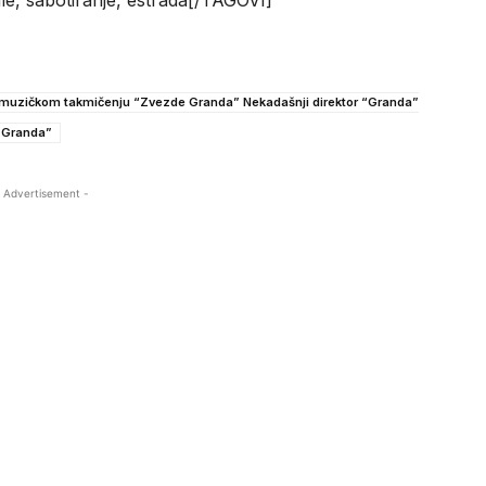
 u muzičkom takmičenju “Zvezde Granda” Nekadašnji direktor “Granda”
e Granda”
 Advertisement -