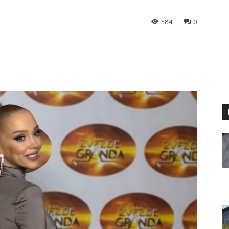
584
0