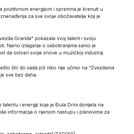
 pozitivnom energijom i spremna je krenuti u
iznenađenja za sve svoje obožavatelje koji je
Zvezda Granda” pokazala svoj talent i svoju
sti. Njeno izlaganje o sabotiranjima samo je
t da ostvari svoje snove u muzičkoj industriji.
nešto što do sada još niko nije učinio na “Zvezdama
 je sve bez daha.
alentu i energiji koje je Đula Drini donijela na
više informacija o njenom nastupu i planovima za
le, sabotiranje, estrada[/TAGOVI]