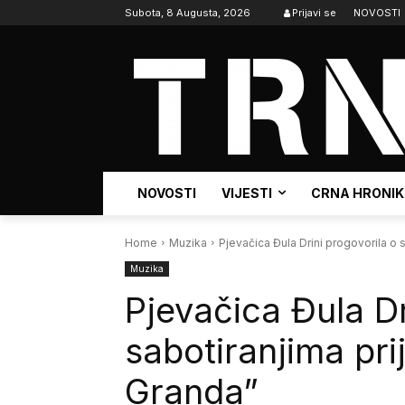
Subota, 8 Augusta, 2026
Prijavi se
NOVOSTI
NOVOSTI
VIJESTI
CRNA HRONI
Home
Muzika
Pjevačica Đula Drini progovorila o 
Muzika
Pjevačica Đula Dr
sabotiranjima pri
Granda”