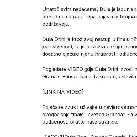
Unatoč svim nedaćama, Đula je ispunjena
pohod na estradu. Ona najavljuje brojna 
podržavaju.
Đula Drini je kroz svoj nastup u finalu “
jedinstvenost, te je privukla pažnju javno
dodatno ojačalo njenu hrabrost i odlučnos
Pogledajte VIDEO gdje Đula Drini izvodi 
Granda” – inspirisana Tajsonom, ostavila
[LINK NA VIDEO]
Pojačajte zvuk i uživajte u nevjerovatnom t
ovogodišnje finale “Zvezda Granda”. Za 
budućnost, pratite naše stranice.
[TAGOVI]Đula Drini, Zvezde Granda, fina