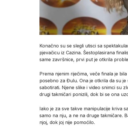
Konačno su se slegli utisci sa spektakul
pjevačicu iz Cazina. Šestoplasirana finalis
same završnice, prvi put je otkrila proble
Prema njenim riječima, veče finala je bil
posebno za Đulu. Ona je otkrila da su je
sabotirati. Njene slike i video snimci su
drugi takmičari ponizili, dok bi se ona uzd
Iako je za sve takve manipulacije kriva sa
samo na nju, a ne na druge takmičare. Ba
njoj, dok joj nije pomoćilo.