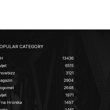
OPULAR CATEGORY
iH
13436
ijet
6515
howbizz
3121
agazin
2904
ogomet
2648
ijet
1971
rna Hronika
1497
egija
1461