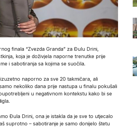
arnog finala “Zvezda Granda” za Đulu Drini,
tkinja, koja je doživjela naporne trenutke prije
me i sabotiranja sa kojima se suočila.
a izuzetno naporno za sve 20 takmičara, ali
 samo nekoliko dana prije nastupa u finalu pokušali
 zloupotrebljeni u negativnom kontekstu kako bi se
igla.
mo Đula Drini, ona je istakla da je sve to utjecalo
š suprotno – sabotiranje je samo donijelo štetu