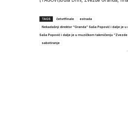
TAGS
četvrtfinale
estrada
Nekadašnji direktor “Granda” Saša Popović i dalje je
Saša Popović i dalje je u muzičkom takmičenju “Zvezd
sabotiranje
-