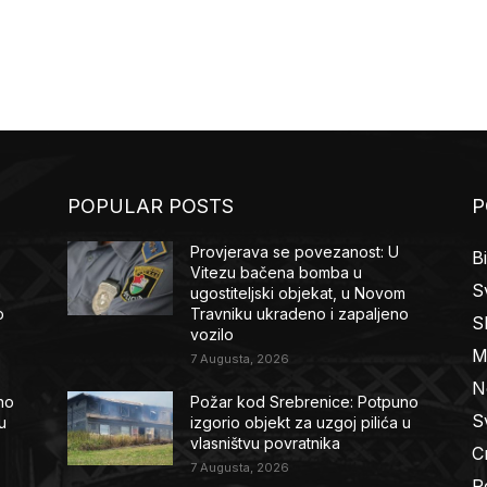
POPULAR POSTS
P
Provjerava se povezanost: U
B
Vitezu bačena bomba u
Sv
m
ugostiteljski objekat, u Novom
o
Travniku ukradeno i zapaljeno
S
vozilo
M
7 Augusta, 2026
N
no
Požar kod Srebrenice: Potpuno
Sv
u
izgorio objekt za uzgoj pilića u
vlasništvu povratnika
C
7 Augusta, 2026
R