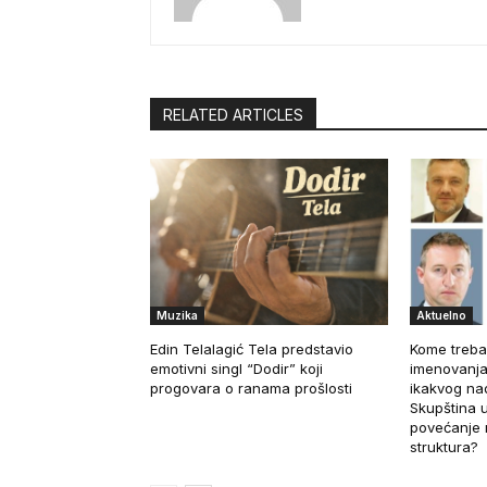
RELATED ARTICLES
Muzika
Aktuelno
Edin Telalagić Tela predstavio
Kome treba
emotivni singl “Dodir” koji
imenovanja
progovara o ranama prošlosti
ikakvog nad
Skupština u
povećanje 
struktura?