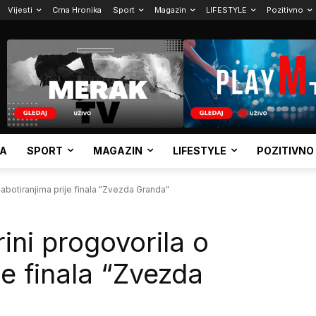
Vijesti
Crna Hronika
Sport
Magazin
LIFESTYLE
Pozitivno
KA
SPORT
MAGAZIN
LIFESTYLE
POZITIVNO
sabotiranjima prije finala "Zvezda Granda"
ini progovorila o
je finala “Zvezda