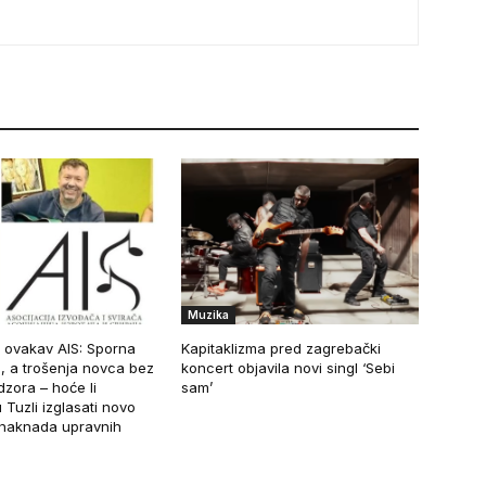
Muzika
 ovakav AIS: Sporna
Kapitaklizma pred zagrebački
, a trošenja novca bez
koncert objavila novi singl ‘Sebi
zora – hoće li
sam’
 Tuzli izglasati novo
naknada upravnih