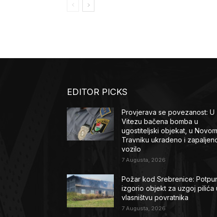
EDITOR PICKS
Provjerava se povezanost: U
Vitezu bačena bomba u
ugostiteljski objekat, u Novo
Travniku ukradeno i zapaljen
vozilo
7 Augusta, 2026
Požar kod Srebrenice: Potpu
izgorio objekt za uzgoj pilića 
vlasništvu povratnika
7 Augusta, 2026