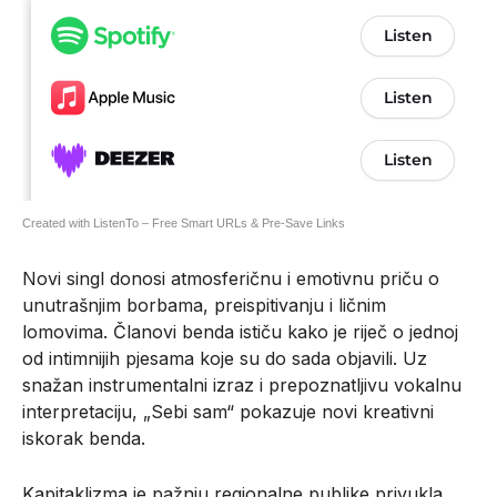
Created with ListenTo – Free Smart URLs & Pre-Save Links
Novi singl donosi atmosferičnu i emotivnu priču o
unutrašnjim borbama, preispitivanju i ličnim
lomovima. Članovi benda ističu kako je riječ o jednoj
od intimnijih pjesama koje su do sada objavili. Uz
snažan instrumentalni izraz i prepoznatljivu vokalnu
interpretaciju, „Sebi sam“ pokazuje novi kreativni
iskorak benda.
Kapitaklizma je pažnju regionalne publike privukla