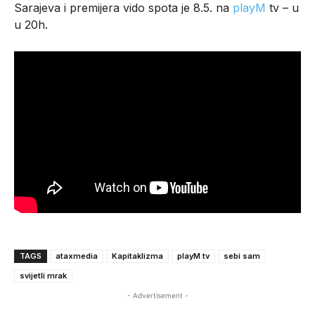
Sarajeva i premijera vido spota je 8.5. na
playM
tv – u
u 20h.
TAGS
ataxmedia
Kapitaklizma
playM tv
sebi sam
svijetli mrak
- Advertisement -