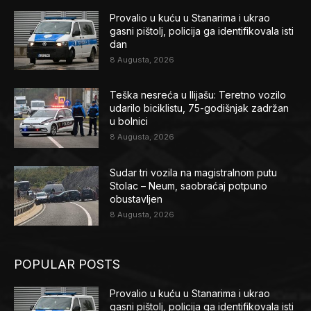
Provalio u kuću u Stanarima i ukrao
gasni pištolj, policija ga identifikovala isti
dan
8 Augusta, 2026
Teška nesreća u Ilijašu: Teretno vozilo
udarilo biciklistu, 75-godišnjak zadržan
u bolnici
8 Augusta, 2026
Sudar tri vozila na magistralnom putu
Stolac – Neum, saobraćaj potpuno
obustavljen
8 Augusta, 2026
POPULAR POSTS
Provalio u kuću u Stanarima i ukrao
gasni pištolj, policija ga identifikovala isti