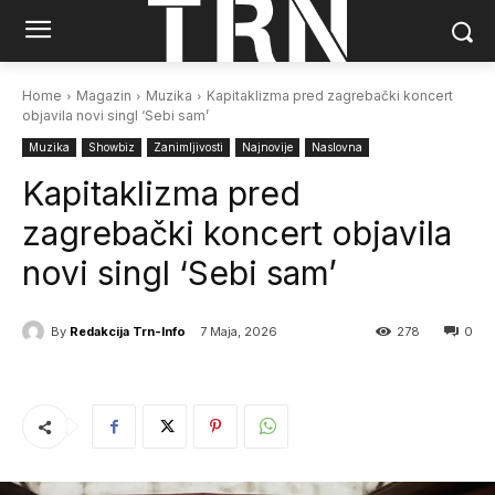
Home
Magazin
Muzika
Kapitaklizma pred zagrebački koncert
objavila novi singl ‘Sebi sam’
Muzika
Showbiz
Zanimljivosti
Najnovije
Naslovna
Kapitaklizma pred
zagrebački koncert objavila
novi singl ‘Sebi sam’
By
Redakcija Trn-Info
7 Maja, 2026
278
0