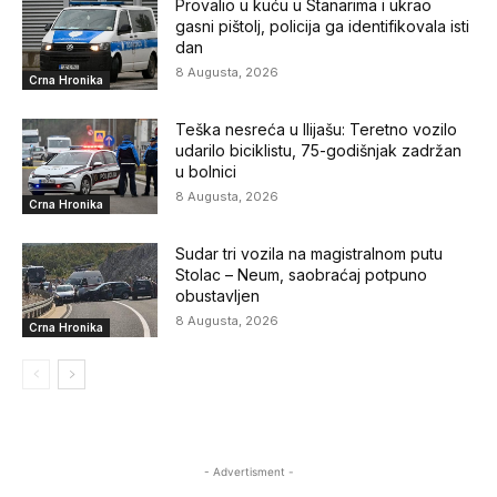
Provalio u kuću u Stanarima i ukrao
gasni pištolj, policija ga identifikovala isti
dan
8 Augusta, 2026
Crna Hronika
Teška nesreća u Ilijašu: Teretno vozilo
udarilo biciklistu, 75-godišnjak zadržan
u bolnici
8 Augusta, 2026
Crna Hronika
Sudar tri vozila na magistralnom putu
Stolac – Neum, saobraćaj potpuno
obustavljen
8 Augusta, 2026
Crna Hronika
- Advertisment -