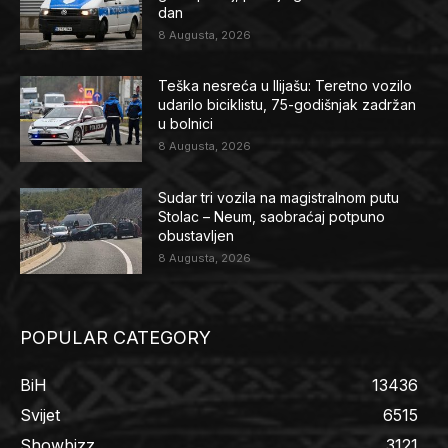
dan
8 Augusta, 2026
Teška nesreća u Ilijašu: Teretno vozilo
udarilo biciklistu, 75-godišnjak zadržan
u bolnici
8 Augusta, 2026
Sudar tri vozila na magistralnom putu
Stolac – Neum, saobraćaj potpuno
obustavljen
8 Augusta, 2026
POPULAR CATEGORY
BiH
13436
Svijet
6515
Showbizz
3121