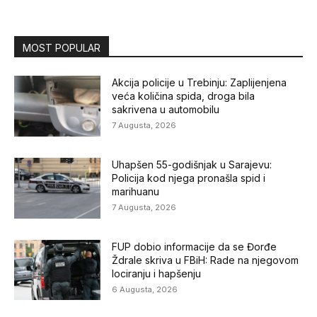
MOST POPULAR
Akcija policije u Trebinju: Zaplijenjena
veća količina spida, droga bila
sakrivena u automobilu
7 Augusta, 2026
Uhapšen 55-godišnjak u Sarajevu:
Policija kod njega pronašla spid i
marihuanu
7 Augusta, 2026
FUP dobio informacije da se Đorđe
Ždrale skriva u FBiH: Rade na njegovom
lociranju i hapšenju
6 Augusta, 2026