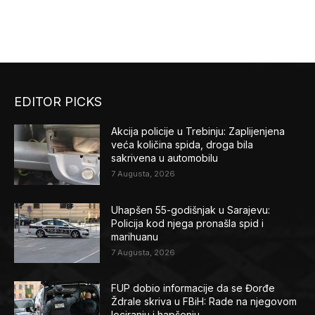
EDITOR PICKS
Akcija policije u Trebinju: Zaplijenjena
veća količina spida, droga bila
sakrivena u automobilu
7 Augusta, 2026
Uhapšen 55-godišnjak u Sarajevu:
Policija kod njega pronašla spid i
marihuanu
7 Augusta, 2026
FUP dobio informacije da se Đorđe
Ždrale skriva u FBiH: Rade na njegovom
lociranju i hapšenju