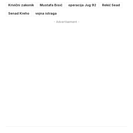
Krivični zakonik
Mustafa Bisić
operacija Jug 92
Rekić Sead
Senad Kreho
vojna istraga
- Advertisement -