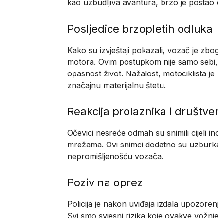
kao uzbudljiva avantura, brzo je postao
Posljedice brzopletih odluka
Kako su izvještaji pokazali, vozač je zbog
motora. Ovim postupkom nije samo sebi,
opasnost život. Nažalost, motociklista je
značajnu materijalnu štetu.
Reakcija prolaznika i društv
Očevici nesreće odmah su snimili cijeli in
mrežama. Ovi snimci dodatno su uzburkali
nepromišljenošću vozača.
Poziv na oprez
Policija je nakon uviđaja izdala upozore
Svi smo svjesni rizika koje ovakve vožnj