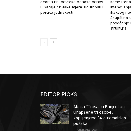
Sedma Bh. povorka ponosa danas
Kome treba
u Sarajevu: Jake mjere sigurnosti i
imenovanja
poruka jednakosti
ikakvog nad
Skupština u
povećanje 
struktura?
EDITOR PICKS
Akcija “Trasa” u Banjoj Luci:
Uhapšene tri osobe,
zaplijenjeno 14 automatskih
pušaka
6 Augusta, 2026