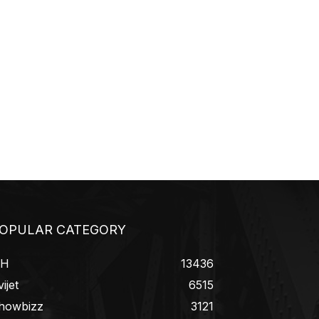
OPULAR CATEGORY
iH
13436
ijet
6515
howbizz
3121