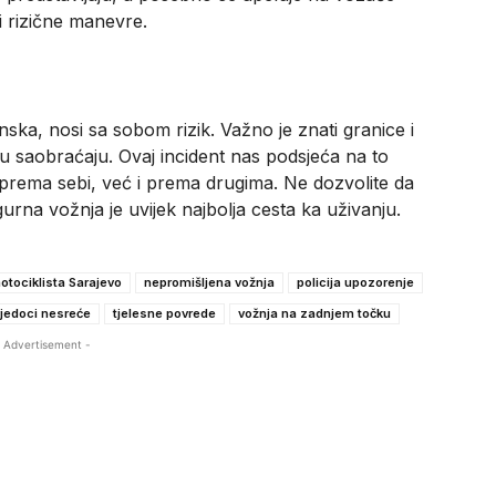
i rizične manevre.
nska, nosi sa sobom rizik. Važno je znati granice i
 u saobraćaju. Ovaj incident nas podsjeća na to
 prema sebi, već i prema drugima. Ne dozvolite da
rna vožnja je uvijek najbolja cesta ka uživanju.
otociklista Sarajevo
nepromišljena vožnja
policija upozorenje
jedoci nesreće
tjelesne povrede
vožnja na zadnjem točku
 Advertisement -