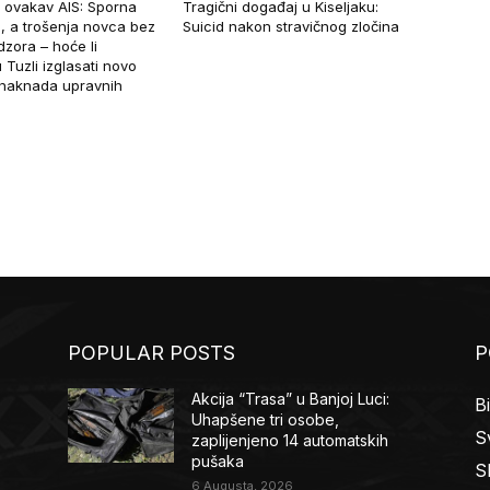
 ovakav AIS: Sporna
Tragični događaj u Kiseljaku:
, a trošenja novca bez
Suicid nakon stravičnog zločina
zora – hoće li
 Tuzli izglasati novo
naknada upravnih
POPULAR POSTS
P
Akcija “Trasa” u Banjoj Luci:
B
Uhapšene tri osobe,
Sv
zaplijenjeno 14 automatskih
pušaka
S
6 Augusta, 2026