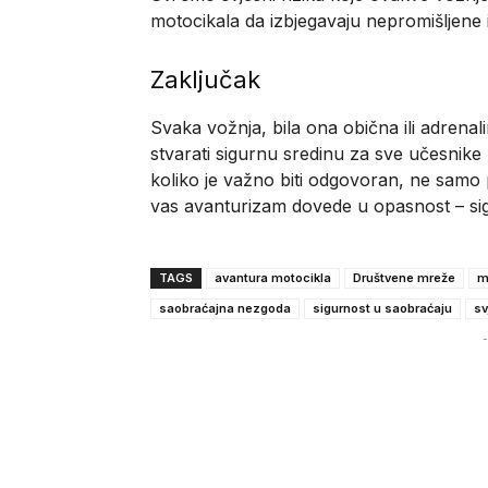
motocikala da izbjegavaju nepromišljene 
Zaključak
Svaka vožnja, bila ona obična ili adrenali
stvarati sigurnu sredinu za sve učesnike
koliko je važno biti odgovoran, ne samo
vas avanturizam dovede u opasnost – sigu
TAGS
avantura motocikla
Društvene mreže
m
saobraćajna nezgoda
sigurnost u saobraćaju
sv
-