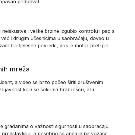
 opasan poduhvat.
 neiskustva i velike brzine izgubio kontrolu i pao s
 već i drugim učesnicima u saobraćaju, doveo u
 zadobio tjelesne povrede, dok je motor pretrpio
enih mreža
cident, a video se brzo počeo širiti društvenim
 javnost koja se šokirala hrabrošću, ali i
nje građanima o važnosti sigurnosti u saobraćaju.
e predstavljaju, a posebno se apeluje na vozače