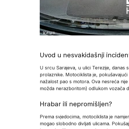
Uvod u nesvakidašnji inciden
U srcu Sarajeva, u ulici Terezije, danas 
prolaznike. Motociklista je, pokušavajuć
nažalost pao s motora. Ova nesreća nij
možda nerazboritom) odlukom vozača da 
Hrabar ili nepromišljen?
Prema svjedocima, motociklista je namjer
mogao slobodno divljati ulicama. Pokušaj