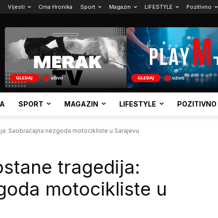
Vijesti
Crna Hronika
Sport
Magazin
LIFESTYLE
Pozitivno
KA
SPORT
MAGAZIN
LIFESTYLE
POZITIVNO
ja: Saobraćajna nezgoda motocikliste u Sarajevu
stane tragedija:
oda motocikliste u