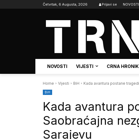
Četvrtak, 6 Augusta, 2026
Prijavi se
NOVOSTI
NOVOSTI
VIJESTI
CRNA HRONI
Home
Vijesti
BiH
Kada avantura postane tragedi
BiH
Kada avantura po
Saobraćajna nezg
Sarajevu