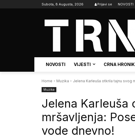
Subota, 8 Augusta, 2026
Prijavi se
NOVOSTI
NOVOSTI
VIJESTI
CRNA HRONI
Home
Muzika
Jelena Karleuša otkrila tajnu svog mr
Muzika
Jelena Karleuša o
mršavljenja: Poseb
vode dnevno!