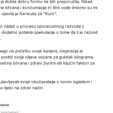
m ja dobila dobru formu ne bih preporučila. Nikad
na ishrana i konzumacija tri litre vode dnevno su mi
zjavila je Karleuša za “Kurir”.
utno nalazi u procesu sporazumnog razvoda s
dodatno potakla spekulacije o tome da li je razvod
.
ego na početku svoje karijere, inspiracija je
i postići svoje ciljeve vezane za gubitak kilograma.
ebna ishrana i zdravi životni stil ključni faktori za
ševljavati svoje obožavatelje s novim izgledom i
 tijelo na zdrav način.
vljenje
 Advertisement -