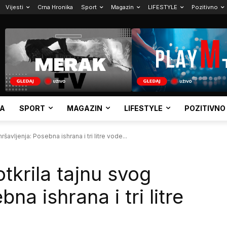
Vijesti
Crna Hronika
Sport
Magazin
LIFESTYLE
Pozitivno
KA
SPORT
MAGAZIN
LIFESTYLE
POZITIVNO
šavljenja: Posebna ishrana i tri litre vode...
tkrila tajnu svog
na ishrana i tri litre