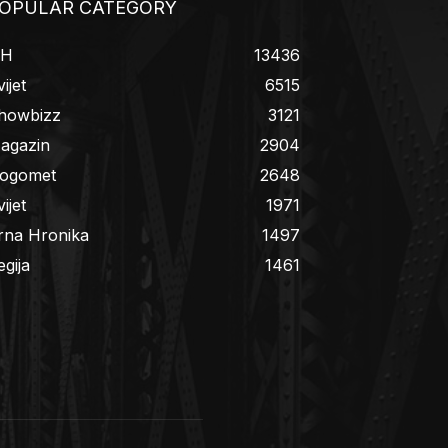
OPULAR CATEGORY
iH
13436
ijet
6515
howbizz
3121
agazin
2904
ogomet
2648
ijet
1971
rna Hronika
1497
egija
1461