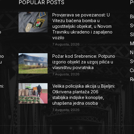
POPULAR POSTS
P
Provjerava se povezanost: U
B
Vitezu bačena bomba u
Sv
m
ugostiteljski objekat, u Novom
o
Travniku ukradeno i zapaljeno
S
vozilo
M
7 Augusta, 2026
N
no
Požar kod Srebrenice: Potpuno
Sv
u
izgorio objekt za uzgoj pilića u
vlasništvu povratnika
C
7 Augusta, 2026
R
ni:
Velika policijska akcija u Bijeljini:
Otkrivena plantaža 206
stabljika indijske konoplje,
uhapšena jedna osoba
7 Augusta, 2026