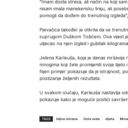
“Imam dosta stresa, ali način na koji sa
nisam imala manekensku liniju, ali poseb
pomogli da dođem do trenutnog izgleda”, i
Pjevačica također je otkrila da se tren
suprugom Duškom Tošićem. Ova vijest je 
utjecao na njen izgled i gubitak kilograma
Jelena Karleuša, koja je danas mršavija n
mnogima koji žele promijeniti svoje tijelo 
Njen primjer pokazuje da je istrajnost, pos
postizanje željenih rezultata.
U svakom slučaju, Karleuša nastavlja odu
pokazuje kako je moguće postići savršeno
TAGS
biljna ishrana
čista voda
dijeta
Mrsa
-