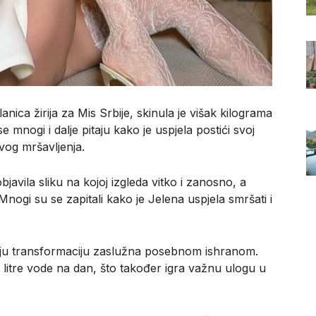
nica žirija za Mis Srbije, skinula je višak kilograma
e mnogi i dalje pitaju kako je uspjela postići svoj
svog mršavljenja.
javila sliku na kojoj izgleda vitko i zanosno, a
Mnogi su se zapitali kako je Jelena uspjela smršati i
voju transformaciju zaslužna posebnom ishranom.
ri litre vode na dan, što također igra važnu ulogu u