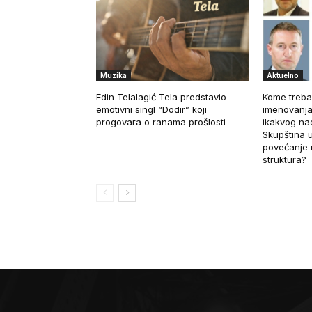
Muzika
Aktuelno
Edin Telalagić Tela predstavio
Kome treba
emotivni singl “Dodir” koji
imenovanja
progovara o ranama prošlosti
ikakvog nad
Skupština u
povećanje 
struktura?