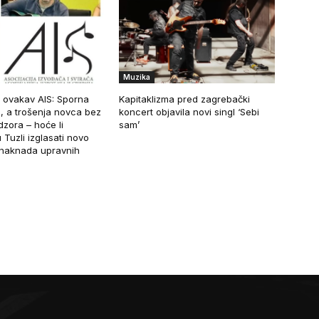
Muzika
 ovakav AIS: Sporna
Kapitaklizma pred zagrebački
, a trošenja novca bez
koncert objavila novi singl ‘Sebi
zora – hoće li
sam’
 Tuzli izglasati novo
naknada upravnih