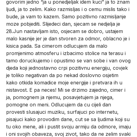
govorim jedno “ja u ponedjeljak idem kuci” ja to znam
ljudi, ja to zelim. Kako razmisljas i o cemu mislis tako i
bude, ja vam to kazem. Samo pozitivno razmisljanje
moze pobjediti. Slijedeci dan, sjecam se nedjelja je
28.Jun nastavljam isto, osjecam se dobro, ustajem
malo kasnije jer je dan stvoren za odmor, oblacno je i
kisica pada. Sa cimerom odlucujem da malo
promjenimo atmosferu i izbacimo stolice na terasu i
tamo doruckujemo i opustimo se van sobe i van ovog
djeda koji jednostavno crpi pozitivnu energiju, covjek
je toliko negativan da po nekad doslovno osjetim
kako otkida komadice moje energije i pretvara ih u
nistavost. E pa neces! Mi se drzimo zajedno, cimer i
ja, pomognem ja njemu, posavjetujem ja njega,
pomogne on meni. Odlucujem da cu cijeli dan
provesti slusajuci muziku, surfajuci po internetu,
pisajuci kako provodim dane, cut se sa ljudima koji su
tu oko mene, ali i pustit svoju armiju da odmore, imaju
i oni svojih obaveza, svoj zivot, tako da ne zelim svaki