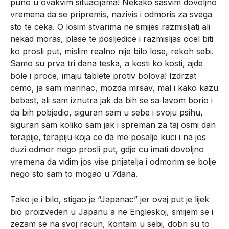
puno u ovakvim situacijama! Nekako sasvim dovoljno
vremena da se pripremis, nazivis i odmoris za svega
sto te ceka. O losim stvarima ne smijes razmisljati ali
nekad moras, plase te posljedice i razmisljas ocel biti
ko prosli put, mislim realno nije bilo lose, rekoh sebi.
Samo su prva tri dana teska, a kosti ko kosti, ajde
bole i proce, imaju tablete protiv bolova! Izdrzat
cemo, ja sam marinac, mozda mrsav, mal i kako kazu
bebast, ali sam iznutra jak da bih se sa lavom borio i
da bih pobjedio, siguran sam u sebe i svoju psihu,
siguran sam koliko sam jak i spreman za taj osmi dan
terapije, terapiju koja ce da me posalje kuci i na jos
duzi odmor nego prosli put, gdje cu imati dovoljno
vremena da vidim jos vise prijatelja i odmorim se bolje
nego sto sam to mogao u 7dana.
Tako je i bilo, stigao je “Japanac” jer ovaj put je lijek
bio proizveden u Japanu a ne Engleskoj, smijem se i
zezam se na svoj racun, kontam u sebi, dobri su to