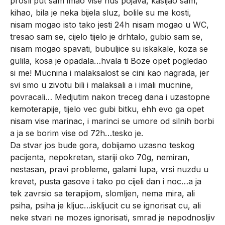
prosli put sam imao vise nus pojava, kasljao sam,
kihao, bila je neka bijela sluz, bolile su me kosti,
nisam mogao isto tako jesti 24h nisam mogao u WC,
tresao sam se, cijelo tijelo je drhtalo, gubio sam se,
nisam mogao spavati, bubuljice su iskakale, koza se
gulila, kosa je opadala…hvala ti Boze opet pogledao
si me! Mucnina i malaksalost se cini kao nagrada, jer
svi smo u zivotu bili i malaksali a i imali mucnine,
povracali… Medjutim nakon treceg dana i uzastopne
kemoterapije, tijelo vec gubi bitku, ehh evo ga opet
nisam vise marinac, i marinci se umore od silnih borbi
a ja se borim vise od 72h…tesko je.
Da stvar jos bude gora, dobijamo uzasno teskog
pacijenta, nepokretan, stariji oko 70g, nemiran,
nestasan, pravi probleme, galami lupa, vrsi nuzdu u
krevet, pusta gasove i tako po cijeli dan i noc…a ja
tek zavrsio sa terapijom, slomljen, nema mira, ali
psiha, psiha je kljuc…iskljucit cu se ignorisat cu, ali
neke stvari ne mozes ignorisati, smrad je nepodnosljiv