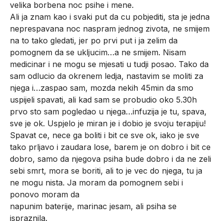
velika borbena noc psihe i mene.
Ali ja znam kao i svaki put da cu pobjediti, sta je jedna
neprespavana noc naspram jednog zivota, ne smijem
na to tako gledati, jer po prvi put i ja zelim da
pomognem da se ukljucim…a ne smijem. Nisam
medicinar i ne mogu se mjesati u tudji posao. Tako da
sam odlucio da okrenem ledja, nastavim se moliti za
njega i…zaspao sam, mozda nekih 45min da smo
uspijeli spavati, ali kad sam se probudio oko 5.30h
prvo sto sam pogledao u njega…infuzija je tu, spava,
sve je ok. Uspjelo je miran je i dobio je svoju terapiju!
Spavat ce, nece ga boliti i bit ce sve ok, iako je sve
tako prljavo i zaudara lose, barem je on dobro i bit ce
dobro, samo da njegova psiha bude dobro i da ne zeli
sebi smrt, mora se boriti, ali to je vec do njega, tu ja
ne mogu nista. Ja moram da pomognem sebi i
ponovo moram da
napunim baterije, marinac jesam, ali psiha se
ispraznila.