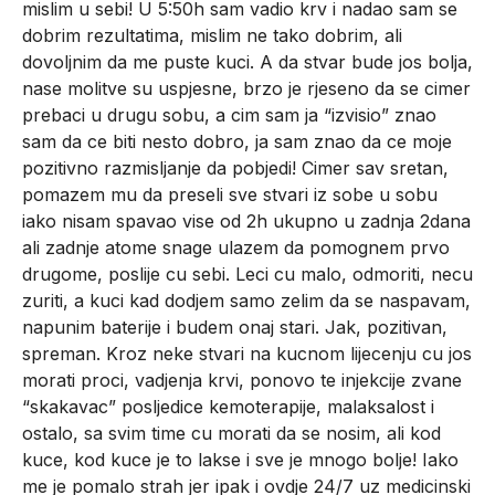
mislim u sebi! U 5:50h sam vadio krv i nadao sam se
dobrim rezultatima, mislim ne tako dobrim, ali
dovoljnim da me puste kuci. A da stvar bude jos bolja,
nase molitve su uspjesne, brzo je rjeseno da se cimer
prebaci u drugu sobu, a cim sam ja “izvisio” znao
sam da ce biti nesto dobro, ja sam znao da ce moje
pozitivno razmisljanje da pobjedi! Cimer sav sretan,
pomazem mu da preseli sve stvari iz sobe u sobu
iako nisam spavao vise od 2h ukupno u zadnja 2dana
ali zadnje atome snage ulazem da pomognem prvo
drugome, poslije cu sebi. Leci cu malo, odmoriti, necu
zuriti, a kuci kad dodjem samo zelim da se naspavam,
napunim baterije i budem onaj stari. Jak, pozitivan,
spreman. Kroz neke stvari na kucnom lijecenju cu jos
morati proci, vadjenja krvi, ponovo te injekcije zvane
“skakavac” posljedice kemoterapije, malaksalost i
ostalo, sa svim time cu morati da se nosim, ali kod
kuce, kod kuce je to lakse i sve je mnogo bolje! Iako
me je pomalo strah jer ipak i ovdje 24/7 uz medicinski