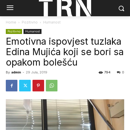
Home
Pozitivno
Humanost
Pozitivno
Humanost
Emotivna ispovjest tuzlaka
Edina Mujića koji se bori sa
opakom bolešću
By
admin
-
29 Jula, 2019
794
0