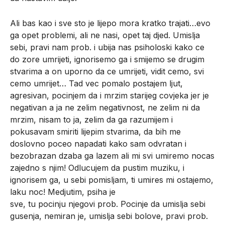
Ali bas kao i sve sto je lijepo mora kratko trajati…evo
ga opet problemi, ali ne nasi, opet taj djed. Umislja
sebi, pravi nam prob. i ubija nas psiholoski kako ce
do zore umrijeti, ignorisemo ga i smijemo se drugim
stvarima a on uporno da ce umrijeti, vidit cemo, svi
cemo umrijet… Tad vec pomalo postajem ljut,
agresivan, pocinjem da i mrzim starijeg covjeka jer je
negativan a ja ne zelim negativnost, ne zelim ni da
mrzim, nisam to ja, zelim da ga razumijem i
pokusavam smiriti lijepim stvarima, da bih me
doslovno poceo napadati kako sam odvratan i
bezobrazan dzaba ga lazem ali mi svi umiremo nocas
zajedno s njim! Odlucujem da pustim muziku, i
ignorisem ga, u sebi pomisljam, ti umires mi ostajemo,
laku noc! Medjutim, psiha je
sve, tu pocinju njegovi prob. Pocinje da umislja sebi
gusenja, nemiran je, umislja sebi bolove, pravi prob.