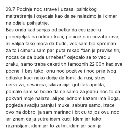
29.7 Pocinje noc strave i uzasa, psihickog
maltretiranja i osjecaja kao da se nalazimo ja i cimer
na odjelu psihijatrije.
Bas onda kad sanjas od petka da ces izaci u
ponedjeljak na odmor kuci, pocinje noc nezaborava,
ali valjda tako mora da bude, vec sam bio spreman
za to i cimeru sam par puta rekao “dan je previse tih,
nocas ce da bude urnebes” osjecalo se to vec u
zraku, samo treba cekati tih famoznih 22:00h kad sve
pocne. I bas tako, onu noc pozitive i noc prije tvog
odlaska kuci neko dodje da lomi, da rusi, stres,
nervoza, nesanica, sikirancija, gubitak apetita,
pomalo sam se bojao da ce samo za jednu noc to da
pokvari moje nalaze, ali jos jednom kazem ima Boga,
pogleda svaciju patnju i muke, sabura samo, izace
ovo na dobro, ja sam marinac i bit cu to jos ovu noc
jer znam da ja sutra idem kuci! Idem jer tako
razmisljam, idem jer to zelim, idem jer sam ja