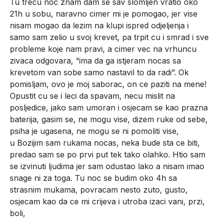
Tu trecu noc znam dam se sav slomljen vratio oko
21h u sobu, naravno cimer mi je pomogao, jer vise
nisam mogao da lezim na klupi ispred odjeljenja i
samo sam zelio u svoj krevet, pa trpit cu i smrad i sve
probleme koje nam pravi, a cimer vec na vrhuncu
zivaca odgovara, “ima da ga istjeram nocas sa
krevetom van sobe samo nastavil to da radi”. Ok
pomisljam, ovo je moj saborac, on ce paziti na mene!
Opustit cu se i leci da spavam, necu mislit na
posljedice, jako sam umoran i osjecam se kao prazna
baterija, gasim se, ne mogu vise, dizem ruke od sebe,
psiha je ugasena, ne mogu se ni pomoliti vise,
u Bozijim sam rukama nocas, neka bude sta ce biti,
predao sam se po prvi put tek tako olahko. Htio sam
se izvinuti ljudima jer sam odustao lako a nisam imao
snage ni za toga. Tu noc se budim oko 4h sa
strasnim mukama, povracam nesto zuto, gusto,
osjecam kao da ce mi crijeva i utroba izaci vani, przi,
boli,