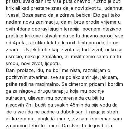
pristizu svaki dan i to vise puta dnevno, ruzno je cuti
krik ali kad prestane znas da je novi zivot tu, udahnut
i vesel, Boze samo da je zdrava bebica! Eto ga i tako
nadjem novu zanimaciju, da mi brze prodje vrijeme u
ovih 4dana oporavljajucih terapija, pocnem intezivno
pratiti te krikove i shvatim da se tu dnevno porodi vise
od 4puta, s koliko tek bude onih tihih poroda, to ne
znam… Uvijek ti ulije kap zivota taj tudji zivot, neko se
usrecio, neko je zaplakao, ali mislit cemo samo na tu
srecu, novi zivot, ljepotu.
Dani prolaze, idu, ne boli me nista, razmisljam o
pozitivnim stvarima, sve se polako smiruje, jak sam,
psiha radi na maximalno. Sa cimerom pricam i bordim
ga za njegovu drugu terapiju koja mu pocinje
sutradan, uljevam mu povjerenje da cu biti tu
njegovih 7h i buditi ga svakih 45min da pije vodu da
ide u wc i da ne padne u dubok san. I njega je strah
ali kazem mu, pogledaj mene, ziv sam i spreman sam
za pomoc tebi i ti si meni! Da stvar bude jos bolja