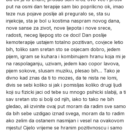
put na osmi dan terapije sam bio poprilicno ok, imao
teze nus pojave poslije ali preguralo se, sta su
injekcije, sta je bol u kostima naspram novog dana,
nove sanse za zivot, nove ljepota i nove srece,
radosti, neceg lijepog sto ce doci! Dan poslije
kemoterapije ustajem totalno pozitivan, covjece letio
bih, toliko sam sretan sto se osjecam dobro, jedem
pijem, igram se kuhara i kombinujem hranu koja mi je
na raspolaganju, uzivam, jedem kao copor lavova,
pijem sokove, slusam muziku, plesao bih… Tako je
divno kad znas da ti to mozes, da te nista ne lomi,
divis se sebi koliko si jak i pomisljas koliko drugi ljudi
koji su fizicki jaci od tebe su mnogo psihicki slabiji, a ti
sav sretan sto si bolji od njih, iako to tako ne bih
gledao, ali izvinite ovaj put moram da radim sve samo
da bih sebe uzdigao iznad svega, moram da to radim
ako zelim da ostanem nasmijan i vesel na ovakovom
mjestu! Cijelo vrijeme se hranim pozitivnoscu i samo