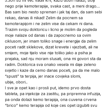
5.30h su mi vec vadili krv, kazu dobri nalazi, bolji
nego prije kemoterapije, svaka cast, a meni drago…
Bas sam bio nesto spreman i jak taj dan, da sam sebi
rekao, danas ili nikad! Zelim da pocnem sa
kemoterapijom i ne zelim vise da cekam ni dana.
Trazim svoju doktoricu i licno je molim da pogleda
moje nalaze od danas i da zapocnemo sa ovim
ciklusom, jer imam toliko snage i energije da zelim
poceti radit sklekove, dizat krevete i vjezbati, ali ne
smijem, moje tijelo vise nije toliko jako a psiha je
prejaka, sad nju moram slusati, ona mi govori sta da
radim. Doktorica sva onako vesela mi daje zeleno
svjetlo i kaze da cemo danas poceti, pa da me malo
“spusti” ta terpija, jer inace covjeka slomi,
ubije, obori..
I sve je opet kao i prosli put, idemo prvo dosta
tableta, pa injekcije za zastitu, pa pripremna infuzija,
pa onda dolazi kemo terapija, ona cuvena crvena
“brico” kemo terapija od koje ces opet izgubiti svu