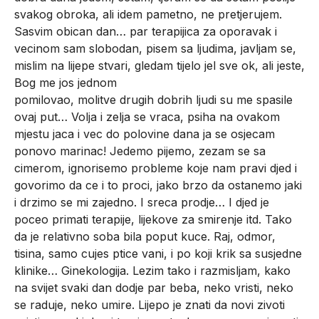
svakog obroka, ali idem pametno, ne pretjerujem.
Sasvim obican dan… par terapijica za oporavak i
vecinom sam slobodan, pisem sa ljudima, javljam se,
mislim na lijepe stvari, gledam tijelo jel sve ok, ali jeste,
Bog me jos jednom
pomilovao, molitve drugih dobrih ljudi su me spasile
ovaj put… Volja i zelja se vraca, psiha na ovakom
mjestu jaca i vec do polovine dana ja se osjecam
ponovo marinac! Jedemo pijemo, zezam se sa
cimerom, ignorisemo probleme koje nam pravi djed i
govorimo da ce i to proci, jako brzo da ostanemo jaki
i drzimo se mi zajedno. I sreca prodje… I djed je
poceo primati terapije, lijekove za smirenje itd. Tako
da je relativno soba bila poput kuce. Raj, odmor,
tisina, samo cujes ptice vani, i po koji krik sa susjedne
klinike… Ginekologija. Lezim tako i razmisljam, kako
na svijet svaki dan dodje par beba, neko vristi, neko
se raduje, neko umire. Lijepo je znati da novi zivoti