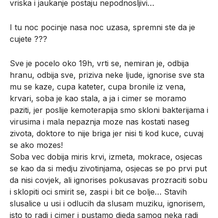
vriska i jaukanje postaju nepodnosljivi…
I tu noc pocinje nasa noc uzasa, spremni ste da je
cujete ???
Sve je pocelo oko 19h, vrti se, nemiran je, odbija
hranu, odbija sve, priziva neke ljude, ignorise sve sta
mu se kaze, cupa kateter, cupa bronile iz vena,
krvari, soba je kao stala, a ja i cimer se moramo
paziti, jer poslije kemoterapija smo skloni bakterijama i
virusima i mala nepaznja moze nas kostati naseg
zivota, doktore to nije briga jer nisi ti kod kuce, cuvaj
se ako mozes!
Soba vec dobija miris krvi, izmeta, mokrace, osjecas
se kao da si medju zivotinjama, osjecas se po prvi put
da nisi covjek, ali ignorises pokusavas prozraciti sobu
i sklopiti oci smirit se, zaspi i bit ce bolje… Stavih
slusalice u usi i odlucih da slusam muziku, ignorisem,
isto to radi i cimer i pustamo djeda samog neka radi