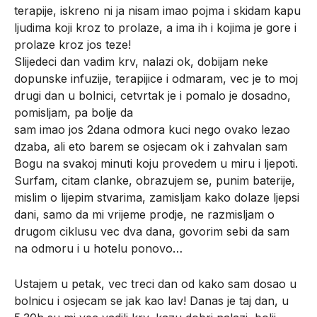
terapije, iskreno ni ja nisam imao pojma i skidam kapu
ljudima koji kroz to prolaze, a ima ih i kojima je gore i
prolaze kroz jos teze!
Slijedeci dan vadim krv, nalazi ok, dobijam neke
dopunske infuzije, terapijice i odmaram, vec je to moj
drugi dan u bolnici, cetvrtak je i pomalo je dosadno,
pomisljam, pa bolje da
sam imao jos 2dana odmora kuci nego ovako lezao
dzaba, ali eto barem se osjecam ok i zahvalan sam
Bogu na svakoj minuti koju provedem u miru i ljepoti.
Surfam, citam clanke, obrazujem se, punim baterije,
mislim o lijepim stvarima, zamisljam kako dolaze ljepsi
dani, samo da mi vrijeme prodje, ne razmisljam o
drugom ciklusu vec dva dana, govorim sebi da sam
na odmoru i u hotelu ponovo…
Ustajem u petak, vec treci dan od kako sam dosao u
bolnicu i osjecam se jak kao lav! Danas je taj dan, u