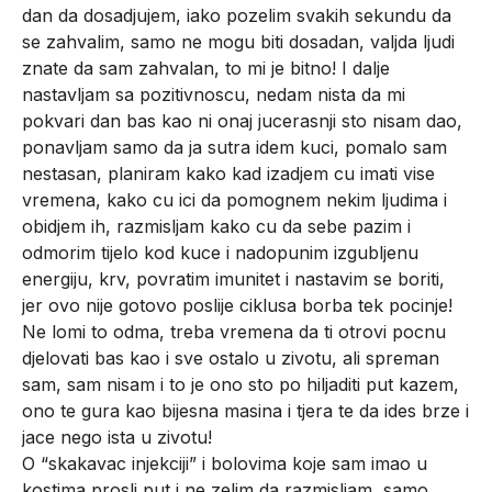
dan da dosadjujem, iako pozelim svakih sekundu da
se zahvalim, samo ne mogu biti dosadan, valjda ljudi
znate da sam zahvalan, to mi je bitno! I dalje
nastavljam sa pozitivnoscu, nedam nista da mi
pokvari dan bas kao ni onaj jucerasnji sto nisam dao,
ponavljam samo da ja sutra idem kuci, pomalo sam
nestasan, planiram kako kad izadjem cu imati vise
vremena, kako cu ici da pomognem nekim ljudima i
obidjem ih, razmisljam kako cu da sebe pazim i
odmorim tijelo kod kuce i nadopunim izgubljenu
energiju, krv, povratim imunitet i nastavim se boriti,
jer ovo nije gotovo poslije ciklusa borba tek pocinje!
Ne lomi to odma, treba vremena da ti otrovi pocnu
djelovati bas kao i sve ostalo u zivotu, ali spreman
sam, sam nisam i to je ono sto po hiljaditi put kazem,
ono te gura kao bijesna masina i tjera te da ides brze i
jace nego ista u zivotu!
O “skakavac injekciji” i bolovima koje sam imao u
kostima prosli put i ne zelim da razmisljam, samo