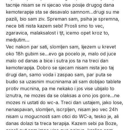
tacnije nisam se ni sjecao vise posije drugog dana
kemoterapije sta se desavalo samnom…drugi su me
pazili, bio sam ziv. Spreman sam, psiha je spremna,
nece biti nista kazem sebi! Prosli smo to vec,
zgaravica, malaksalost i tjt, icemo opet kroz to,
medjutim…
Vec nakon par sati, slomljen sam, lijezem u krevet
oko 18h gubim se…evo ga pocelo je, malo od juce
malo od danas a bice i sutra jos ta na treci dan
kemoterapija. Dobro se sjecam nisam nista jeo taj
drugi dan, samo voda i zaspao sam, par puta se
budio sa uzasnim mucninama ali sam dobijao tablete
protiv mucnina, pa me nekako i jos vise ubijalo to
iznutra, ne mozes da se olaksas a ono jos gore…ne
mozes ni ustati do wc-a. Treci dan ustajem, jako lose,
nenaspavan, slomljen, iscrpljen, nisam jeo vec 24h
nisam u mogucnosti sam otici do WC-a, tesko je, ali
danas dolazi ta treca terapija. Kazem sebi pa Boze,