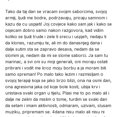
Tako da taj dan se vracam svojim saborcima, svojoj
armiji, ljudi me bodre, podrzavaju, pricaju samnom i
kazu da cu uspjeti! Joj covjece kako sam jak i kako se
osjecam dobro samo nakon razgovora, kad vidim
koliko se ljudi trude i zele ti srecu i uspjeh, nedaju ti
da klones, razumiju te, ali im do danasnjeg dana i
dalje sutim sta se zapravo desava, nedam da se
slomim ja, nedam da mi se slome saborci. Ja sam tu
marinac, a svi oni su moji generali, oni moraju ostati
pribrani i vodit me kroz moju borbu a ja moram biti
samo spreman! Po malo tako lezim i razmisljam o
svojoj terapiji koja se jako brzo blizi, ona na osmi dan,
ona agresivna jaka od koje bole kosti, ubija krv i
unistava svaki organ u tijelu. Plasi me to po malo ali i
dalje ne zelim da mislim o tome, turdim se svaki dan
da setam i imam aktivnosti, odmaram, uzivam, slusam
muziku, pripremam se. 4dana nisu malo ali nisu ni