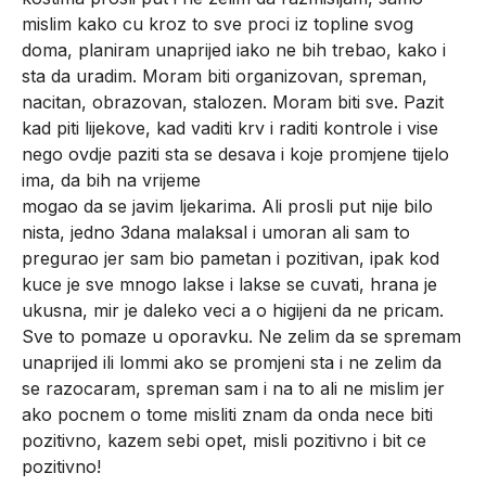
mislim kako cu kroz to sve proci iz topline svog
doma, planiram unaprijed iako ne bih trebao, kako i
sta da uradim. Moram biti organizovan, spreman,
nacitan, obrazovan, stalozen. Moram biti sve. Pazit
kad piti lijekove, kad vaditi krv i raditi kontrole i vise
nego ovdje paziti sta se desava i koje promjene tijelo
ima, da bih na vrijeme
mogao da se javim ljekarima. Ali prosli put nije bilo
nista, jedno 3dana malaksal i umoran ali sam to
pregurao jer sam bio pametan i pozitivan, ipak kod
kuce je sve mnogo lakse i lakse se cuvati, hrana je
ukusna, mir je daleko veci a o higijeni da ne pricam.
Sve to pomaze u oporavku. Ne zelim da se spremam
unaprijed ili lommi ako se promjeni sta i ne zelim da
se razocaram, spreman sam i na to ali ne mislim jer
ako pocnem o tome misliti znam da onda nece biti
pozitivno, kazem sebi opet, misli pozitivno i bit ce
pozitivno!