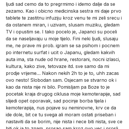
ljudi sad cemo da to pregrmimo i idemo dalje da se
zezamo. Kao i obicno medicinska sestra mi daje prvo
tablete te zastitnu infuziju kroz venu te mi zeli srecu i
da ostanem miran, i uzivam, slusam muziku, gledam
TV i opustim se. I tako pocelo je, Japanci su poceli
da se naseljavaju u moje tijelo. Fini neki ljudi, slusaju
me, ne prave mi prob. igram se sa psihom i pocnem
po internetu surfat i ucit o Japanu, gledam kakvih
auta ima, sta nude od hrane, restorani, nocni izlasci,
kultura, kako zive, tetovaze itd. sve samo da mi
prodje vrijeme… Nakon nekih 2h to je to, uhh zacas
ovo nesto! Slobodan sam. Osjecam se stvarno ok i
kao da nista nije ni bilo. Pomisljam pa Boze to je
pocetak kraja drugog ciklusa moje kemoterapije, sad
slijedi opet oporavak, sad pocinje borba tijela i
kemoterapija, nus pojave su neminovne, krv ce da
ide dole, bit ce tu svega ali moram ostati priseban i
nastaviti da se borim, nije nista i nece biti nista, sve ce
biti ok ja to znam, prosao sam kroz ovo vec i prosli