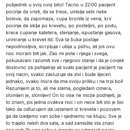
pobjednik u svoj ovoj bitci! Tacno u 22:00 pacijent
pocinje da vristi, da se trese, umislja sebi neke
bolove, da zapomaze, cupa bronile iz vena, krv
pocinje da siklja po krevetu, po posteljini, po podu,
krece cupanje katetera, stenjanje, ispustanje gasova,
uriniranje u krevet itd. Sva ta buka postaje
nepodnosljiva, iscrpljuje i ubija u psihu, ali jos ovu
noc moram biti jak. Zao mi jeste i njega i svega,
pokusavam razumiti sve i njegovo stanje i da je covjek
doslovno za psihijatrije ali svaki pacijent je pacijent na
svoj nacin, svako zasluzuje da zivi i bude lijecen
jednako, svako mora da ima svoju priliku i ne trpi bol!
Razumijem ja to, ali me slama, pogledam cimera,
slomljen je, slomljen! On to vise ne moze podnijeti, ja
to znam, jos jedna ovakva noc i on nece biti sto je bio
tako da odlucujem da ustanem iz kreveta i pozovem
ga da izadjemo van sobe i sjednemo na klupu. Sve je
to trajalo nekih dva sata, a sad zamislite sta znaci
provesti 2h van sobe a morate se odmarati posije