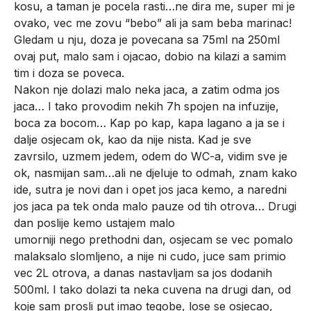
kosu, a taman je pocela rasti…ne dira me, super mi je
ovako, vec me zovu “bebo” ali ja sam beba marinac!
Gledam u nju, doza je povecana sa 75ml na 250ml
ovaj put, malo sam i ojacao, dobio na kilazi a samim
tim i doza se poveca.
Nakon nje dolazi malo neka jaca, a zatim odma jos
jaca… I tako provodim nekih 7h spojen na infuzije,
boca za bocom… Kap po kap, kapa lagano a ja se i
dalje osjecam ok, kao da nije nista. Kad je sve
zavrsilo, uzmem jedem, odem do WC-a, vidim sve je
ok, nasmijan sam…ali ne djeluje to odmah, znam kako
ide, sutra je novi dan i opet jos jaca kemo, a naredni
jos jaca pa tek onda malo pauze od tih otrova… Drugi
dan poslije kemo ustajem malo
umorniji nego prethodni dan, osjecam se vec pomalo
malaksalo slomljeno, a nije ni cudo, juce sam primio
vec 2L otrova, a danas nastavljam sa jos dodanih
500ml. I tako dolazi ta neka cuvena na drugi dan, od
koje sam prosli put imao tegobe, lose se osjecao,