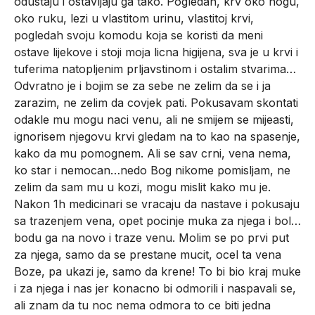
odustaju i ostavljaju ga tako. Pogledah, krv oko nogu,
oko ruku, lezi u vlastitom urinu, vlastitoj krvi,
pogledah svoju komodu koja se koristi da meni
ostave lijekove i stoji moja licna higijena, sva je u krvi i
tuferima natopljenim prljavstinom i ostalim stvarima…
Odvratno je i bojim se za sebe ne zelim da se i ja
zarazim, ne zelim da covjek pati. Pokusavam skontati
odakle mu mogu naci venu, ali ne smijem se mijeasti,
ignorisem njegovu krvi gledam na to kao na spasenje,
kako da mu pomognem. Ali se sav crni, vena nema,
ko star i nemocan…nedo Bog nikome pomisljam, ne
zelim da sam mu u kozi, mogu mislit kako mu je.
Nakon 1h medicinari se vracaju da nastave i pokusaju
sa trazenjem vena, opet pocinje muka za njega i bol…
bodu ga na novo i traze venu. Molim se po prvi put
za njega, samo da se prestane mucit, ocel ta vena
Boze, pa ukazi je, samo da krene! To bi bio kraj muke
i za njega i nas jer konacno bi odmorili i naspavali se,
ali znam da tu noc nema odmora to ce biti jedna