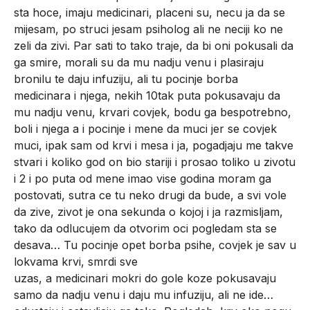
sta hoce, imaju medicinari, placeni su, necu ja da se
mijesam, po struci jesam psiholog ali ne neciji ko ne
zeli da zivi. Par sati to tako traje, da bi oni pokusali da
ga smire, morali su da mu nadju venu i plasiraju
bronilu te daju infuziju, ali tu pocinje borba
medicinara i njega, nekih 10tak puta pokusavaju da
mu nadju venu, krvari covjek, bodu ga bespotrebno,
boli i njega a i pocinje i mene da muci jer se covjek
muci, ipak sam od krvi i mesa i ja, pogadjaju me takve
stvari i koliko god on bio stariji i prosao toliko u zivotu
i 2 i po puta od mene imao vise godina moram ga
postovati, sutra ce tu neko drugi da bude, a svi vole
da zive, zivot je ona sekunda o kojoj i ja razmisljam,
tako da odlucujem da otvorim oci pogledam sta se
desava… Tu pocinje opet borba psihe, covjek je sav u
lokvama krvi, smrdi sve
uzas, a medicinari mokri do gole koze pokusavaju
samo da nadju venu i daju mu infuziju, ali ne ide…