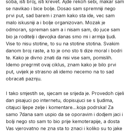
soba, isti broj, isti krevet. Ajde rekoh sebi, makar sam
se navikao i bice bolje. Dosao sam spremniji nego
prvi put, sad barem i znam kako sta ide, vec sam
malo iskusniji a i bolje organizovan. Mozak je
odmoran, spreman sam a i nisam sam, do juce sam
bio ja roditelji i djevojka danas smo mi i armija ljudi.
Vise to nisu stotine, to su na stotine stotina. Svakim
danom broj raste, a to je ono sto ti dize moral i bodri
te. Kako je divno znati da nisi vise sam, pomislih.
Idemo pregrmit ovaj ciklus, znam kako je bilo prvi
put, uvijek je strasno ali idemo necemo na to sad
obracati paznju.
I tako smjestih se, sjecam se srijeda je. Provedoh cijeli
dan pisajuci po internetu, dopisujuci se s ljudima,
citajuci lijepe zelje i komentare…koja podrska! Za
samo 7dana sam uspio da se oporavim i dodjem jaci i
bolji nego sto sam to bio prije kemoterapije, a dosta
Vas vjerovatno ne zna sta to znaci i koliko su to jake