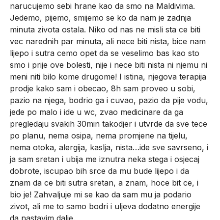
narucujemo sebi hrane kao da smo na Maldivima.
Jedemo, pijemo, smijemo se ko da nam je zadnja
minuta zivota ostala. Niko od nas ne misli sta ce biti
vec narednih par minuta, ali nece biti nista, bice nam
lijepo i sutra cemo opet da se veselimo bas kao sto
smo i prije ove bolesti, nije i nece biti nista ni njemu ni
meni niti bilo kome drugome! I istina, njegova terapija
prodje kako sam i obecao, 8h sam proveo u sobi,
pazio na njega, bodrio ga i cuvao, pazio da pije vodu,
jede po malo i ide u wc, zvao medicinare da ga
pregledaju svakih 30min takodjer i utvrde da sve tece
po planu, nema osipa, nema promjene na tijelu,
nema otoka, alergija, kaslja, nista…ide sve savrseno, i
ja sam sretan i ubija me iznutra neka stega i osjecaj
dobrote, iscupao bih srce da mu bude lijepo i da
znam da ce biti sutra sretan, a znam, hoce bit ce, i
bio je! Zahvaljuje mi se kao da sam mu ja podario
zivot, ali me to samo bodri i uljeva dodatno energije
da nastavim dalje.