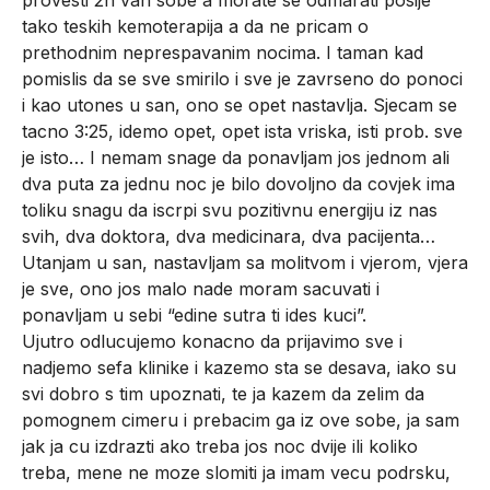
tako teskih kemoterapija a da ne pricam o
prethodnim neprespavanim nocima. I taman kad
pomislis da se sve smirilo i sve je zavrseno do ponoci
i kao utones u san, ono se opet nastavlja. Sjecam se
tacno 3:25, idemo opet, opet ista vriska, isti prob. sve
je isto… I nemam snage da ponavljam jos jednom ali
dva puta za jednu noc je bilo dovoljno da covjek ima
toliku snagu da iscrpi svu pozitivnu energiju iz nas
svih, dva doktora, dva medicinara, dva pacijenta…
Utanjam u san, nastavljam sa molitvom i vjerom, vjera
je sve, ono jos malo nade moram sacuvati i
ponavljam u sebi “edine sutra ti ides kuci”.
Ujutro odlucujemo konacno da prijavimo sve i
nadjemo sefa klinike i kazemo sta se desava, iako su
svi dobro s tim upoznati, te ja kazem da zelim da
pomognem cimeru i prebacim ga iz ove sobe, ja sam
jak ja cu izdrazti ako treba jos noc dvije ili koliko
treba, mene ne moze slomiti ja imam vecu podrsku,