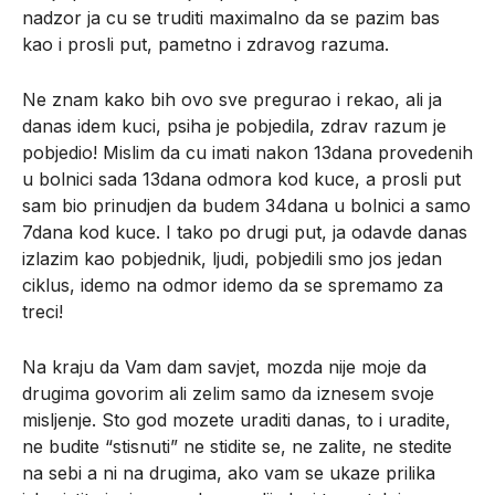
nadzor ja cu se truditi maximalno da se pazim bas
kao i prosli put, pametno i zdravog razuma.
Ne znam kako bih ovo sve pregurao i rekao, ali ja
danas idem kuci, psiha je pobjedila, zdrav razum je
pobjedio! Mislim da cu imati nakon 13dana provedenih
u bolnici sada 13dana odmora kod kuce, a prosli put
sam bio prinudjen da budem 34dana u bolnici a samo
7dana kod kuce. I tako po drugi put, ja odavde danas
izlazim kao pobjednik, ljudi, pobjedili smo jos jedan
ciklus, idemo na odmor idemo da se spremamo za
treci!
Na kraju da Vam dam savjet, mozda nije moje da
drugima govorim ali zelim samo da iznesem svoje
misljenje. Sto god mozete uraditi danas, to i uradite,
ne budite “stisnuti” ne stidite se, ne zalite, ne stedite
na sebi a ni na drugima, ako vam se ukaze prilika