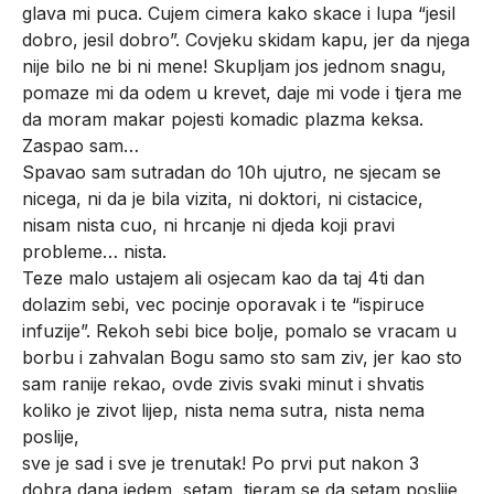
glava mi puca. Cujem cimera kako skace i lupa “jesil
dobro, jesil dobro”. Covjeku skidam kapu, jer da njega
nije bilo ne bi ni mene! Skupljam jos jednom snagu,
pomaze mi da odem u krevet, daje mi vode i tjera me
da moram makar pojesti komadic plazma keksa.
Zaspao sam…
Spavao sam sutradan do 10h ujutro, ne sjecam se
nicega, ni da je bila vizita, ni doktori, ni cistacice,
nisam nista cuo, ni hrcanje ni djeda koji pravi
probleme… nista.
Teze malo ustajem ali osjecam kao da taj 4ti dan
dolazim sebi, vec pocinje oporavak i te “ispiruce
infuzije”. Rekoh sebi bice bolje, pomalo se vracam u
borbu i zahvalan Bogu samo sto sam ziv, jer kao sto
sam ranije rekao, ovde zivis svaki minut i shvatis
koliko je zivot lijep, nista nema sutra, nista nema
poslije,
sve je sad i sve je trenutak! Po prvi put nakon 3
dobra dana jedem, setam, tjeram se da setam poslije