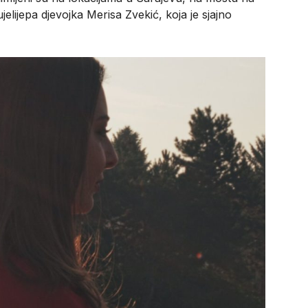
ujelijepa djevojka Merisa Zvekić, koja je sjajno