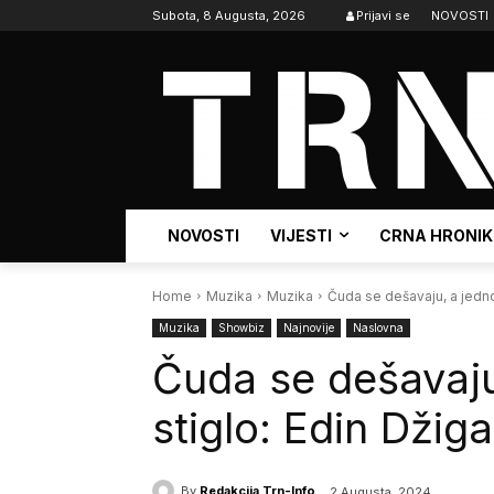
Subota, 8 Augusta, 2026
Prijavi se
NOVOSTI
NOVOSTI
VIJESTI
CRNA HRONI
Home
Muzika
Muzika
Čuda se dešavaju, a jedno 
Muzika
Showbiz
Najnovije
Naslovna
Čuda se dešavaju
stiglo: Edin Džig
By
Redakcija Trn-Info
2 Augusta, 2024