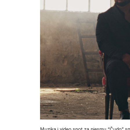
Muzika i video spot za pjesmu “Čudo” sn