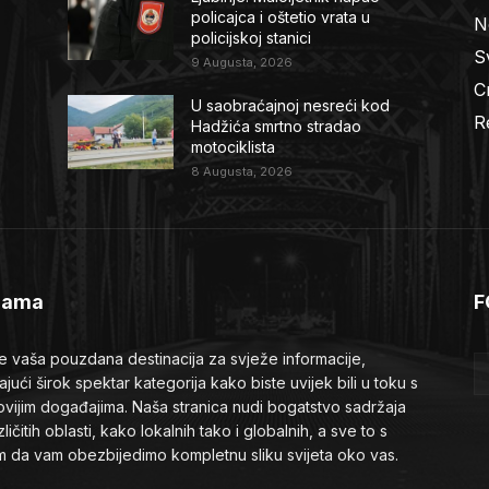
policajca i oštetio vrata u
N
policijskoj stanici
Sv
9 Augusta, 2026
C
U saobraćajnoj nesreći kod
R
Hadžića smrtno stradao
motociklista
8 Augusta, 2026
Nama
F
je vaša pouzdana destinacija za svježe informacije,
ajući širok spektar kategorija kako biste uvijek bili u toku s
ovijim događajima. Naša stranica nudi bogatstvo sadržaja
zličitih oblasti, kako lokalnih tako i globalnih, a sve to s
em da vam obezbijedimo kompletnu sliku svijeta oko vas.