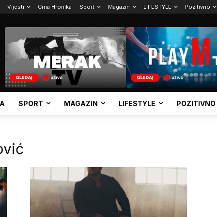
Vijesti
Crna Hronika
Sport
Magazin
LIFESTYLE
Pozitivno
KA
SPORT
MAGAZIN
LIFESTYLE
POZITIVNO
ović