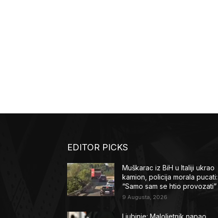
EDITOR PICKS
Muškarac iz BiH u Italiji ukrao
kamion, policija morala pucati:
“Samo sam se htio provozati”
9 Augusta, 2026
Ljubinje: Maloljetnik napao