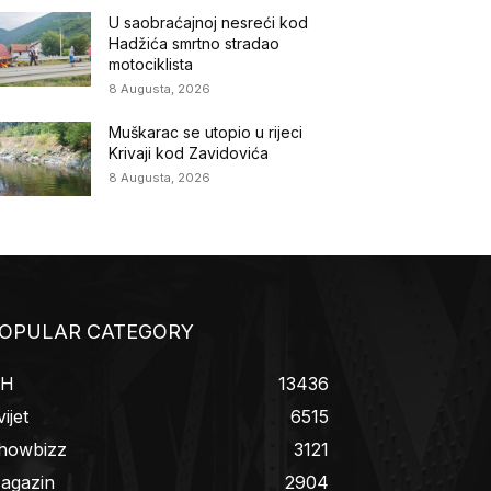
U saobraćajnoj nesreći kod
Hadžića smrtno stradao
motociklista
8 Augusta, 2026
Muškarac se utopio u rijeci
Krivaji kod Zavidovića
8 Augusta, 2026
OPULAR CATEGORY
iH
13436
ijet
6515
howbizz
3121
agazin
2904