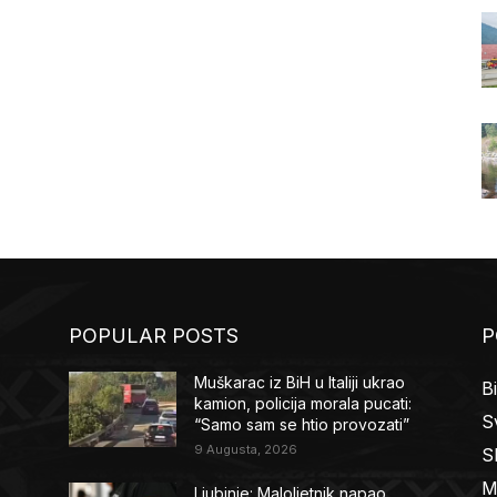
POPULAR POSTS
P
Muškarac iz BiH u Italiji ukrao
B
kamion, policija morala pucati:
Sv
“Samo sam se htio provozati”
9 Augusta, 2026
S
M
Ljubinje: Maloljetnik napao