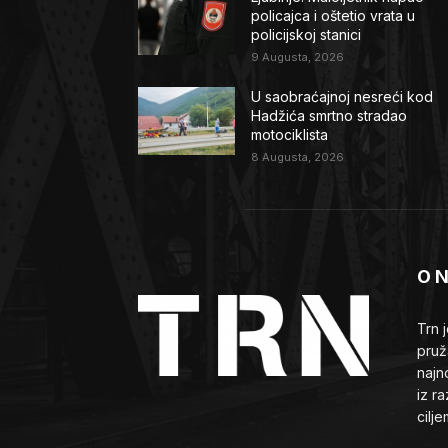
policajca i oštetio vrata u
policijskoj stanici
9 Augusta, 2026
U saobraćajnoj nesreći kod
Hadžića smrtno stradao
motociklista
8 Augusta, 2026
O 
Trn 
pruž
najn
iz ra
cilj