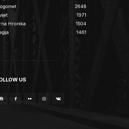
ogomet
2648
ijet
1971
rna Hronika
1504
egija
1461
OLLOW US