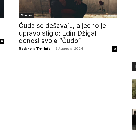
Muzika
Čuda se dešavaju, a jedno je
upravo stiglo: Edin Džigal
donosi svoje “Čudo”
0
Redakcija Trn-Info
-
2 Augusta, 2024
0