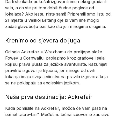
Da li ste ikada pokušali izgovoriti ime nekog grada ili
sela, a da ste pri tom dobili čudne poglede od
lokalaca? Ako jeste, niste sami! Pripremili smo listu od
21 mjesta u Velikoj Britaniji čije bi vam ime moglo
zadati glavobolju baš kao što je i mnogima drugima.
Krenimo od sjevera do juga
Od sela Ackrefair u Wrexhamu do prelijepe plaže
Fowey u Cornwallu, prolazimo kroz gradove i sela
koji su prava pusta za jezičke avanturiste. Razumjeti
pravilnu izgovor je ključno, jer mnoge od ovih
lokacija imaju svoja jedinstvena pravila izgovora koja
se ne poklapaju sa engleskim jezikom.
Naša prva destinacija: Ackrefair
Kada pomislite na Ackrefair, možda će vam pasti na
pamet „acre-fair“. Međutim, tačna izgovor je zapravo