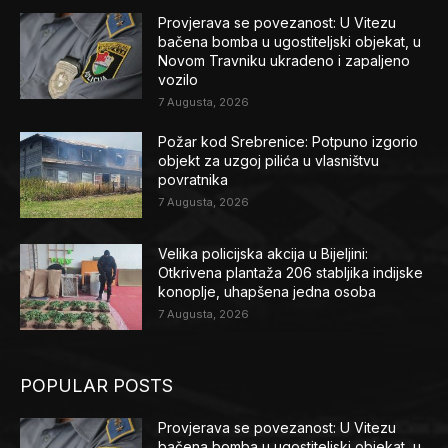
Provjerava se povezanost: U Vitezu
bačena bomba u ugostiteljski objekat, u
Novom Travniku ukradeno i zapaljeno
vozilo
7 Augusta, 2026
Požar kod Srebrenice: Potpuno izgorio
objekt za uzgoj pilića u vlasništvu
povratnika
7 Augusta, 2026
Velika policijska akcija u Bijeljini:
Otkrivena plantaža 206 stabljika indijske
konoplje, uhapšena jedna osoba
7 Augusta, 2026
POPULAR POSTS
Provjerava se povezanost: U Vitezu
bačena bomba u ugostiteljski objekat, u