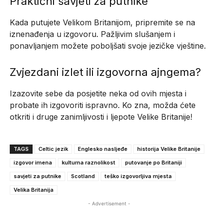
Praktični savjeti za putnike
Kada putujete Velikom Britanijom, pripremite se na
iznenađenja u izgovoru. Pažljivim slušanjem i
ponavljanjem možete poboljšati svoje jezičke vještine.
Zvjezdani izlet ili izgovorna ajngema?
Izazovite sebe da posjetite neka od ovih mjesta i
probate ih izgovoriti ispravno. Ko zna, možda ćete
otkriti i druge zanimljivosti i ljepote Velike Britanije!
TAGS
Celtic jezik
Englesko nasljeđe
historija Velike Britanije
izgovor imena
kulturna raznolikost
putovanje po Britaniji
savjeti za putnike
Scotland
teško izgovorljiva mjesta
Velika Britanija
- Advertisement -