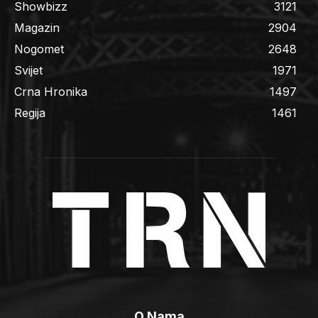
Showbizz
3121
Magazin
2904
Nogomet
2648
Svijet
1971
Crna Hronika
1497
Regija
1461
O Nama