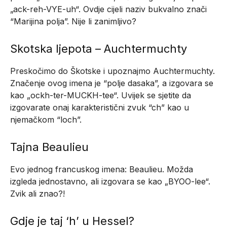
„ack-reh-VYE-uh“. Ovdje cijeli naziv bukvalno znači
“Marijina polja”. Nije li zanimljivo?
Skotska ljepota – Auchtermuchty
Preskočimo do Škotske i upoznajmo Auchtermuchty.
Značenje ovog imena je “polje dasaka”, a izgovara se
kao „ockh-ter-MUCKH-tee“. Uvijek se sjetite da
izgovarate onaj karakteristični zvuk “ch” kao u
njemačkom “loch”.
Tajna Beaulieu
Evo jednog francuskog imena: Beaulieu. Možda
izgleda jednostavno, ali izgovara se kao „BYOO-lee“.
Zvik ali znao?!
Gdje je taj ‘h’ u Hessel?