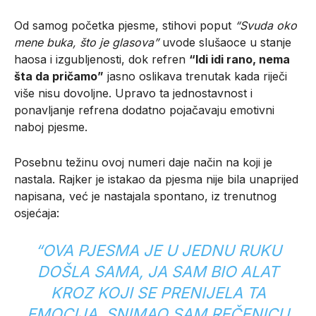
Od samog početka pjesme, stihovi poput
“Svuda oko
mene buka, što je glasova”
uvode slušaoce u stanje
haosa i izgubljenosti, dok refren
“Idi idi rano, nema
šta da pričamo”
jasno oslikava trenutak kada riječi
više nisu dovoljne. Upravo ta jednostavnost i
ponavljanje refrena dodatno pojačavaju emotivni
naboj pjesme.
Posebnu težinu ovoj numeri daje način na koji je
nastala. Rajker je istakao da pjesma nije bila unaprijed
napisana, već je nastajala spontano, iz trenutnog
osjećaja:
“OVA PJESMA JE U JEDNU RUKU
DOŠLA SAMA, JA SAM BIO ALAT
KROZ KOJI SE PRENIJELA TA
EMOCIJA. SNIMAO SAM REČENICU