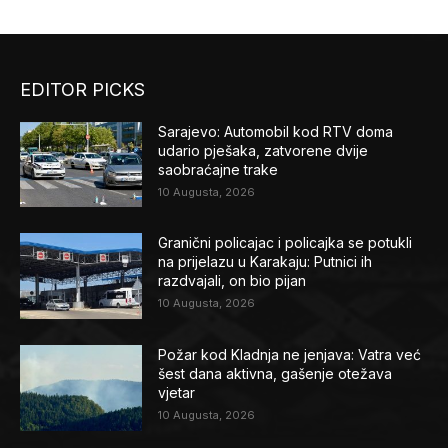
EDITOR PICKS
Sarajevo: Automobil kod RTV doma
udario pješaka, zatvorene dvije
saobraćajne trake
10 Augusta, 2026
Granični policajac i policajka se potukli
na prijelazu u Karakaju: Putnici ih
razdvajali, on bio pijan
10 Augusta, 2026
Požar kod Kladnja ne jenjava: Vatra već
šest dana aktivna, gašenje otežava
vjetar
10 Augusta, 2026