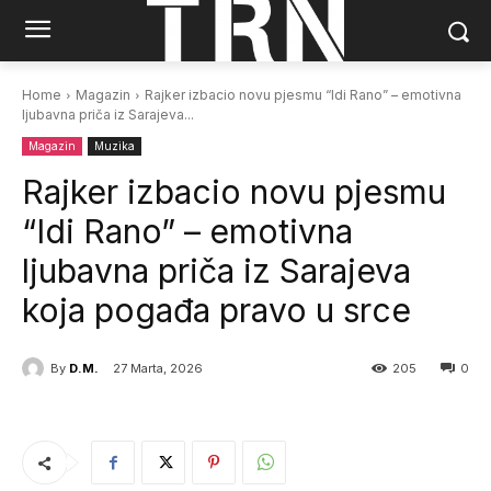
Home
Magazin
Rajker izbacio novu pjesmu “Idi Rano” – emotivna
ljubavna priča iz Sarajeva...
Magazin
Muzika
Rajker izbacio novu pjesmu
“Idi Rano” – emotivna
ljubavna priča iz Sarajeva
koja pogađa pravo u srce
By
D.M.
27 Marta, 2026
205
0