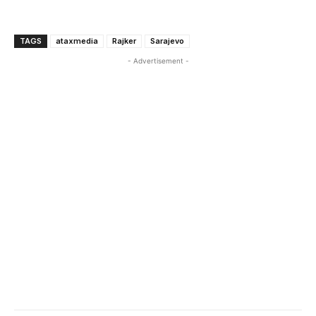
TAGS
ataxmedia
Rajker
Sarajevo
- Advertisement -