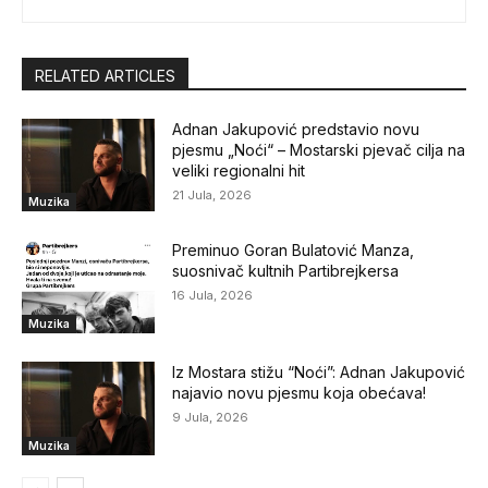
RELATED ARTICLES
Adnan Jakupović predstavio novu
pjesmu „Noći“ – Mostarski pjevač cilja na
veliki regionalni hit
21 Jula, 2026
Muzika
Preminuo Goran Bulatović Manza,
suosnivač kultnih Partibrejkersa
16 Jula, 2026
Muzika
Iz Mostara stižu “Noći”: Adnan Jakupović
najavio novu pjesmu koja obećava!
9 Jula, 2026
Muzika