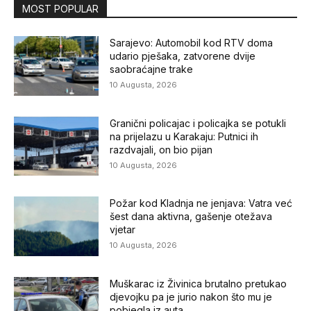
MOST POPULAR
Sarajevo: Automobil kod RTV doma
udario pješaka, zatvorene dvije
saobraćajne trake
10 Augusta, 2026
Granični policajac i policajka se potukli
na prijelazu u Karakaju: Putnici ih
razdvajali, on bio pijan
10 Augusta, 2026
Požar kod Kladnja ne jenjava: Vatra već
šest dana aktivna, gašenje otežava
vjetar
10 Augusta, 2026
Muškarac iz Živinica brutalno pretukao
djevojku pa je jurio nakon što mu je
pobjegla iz auta