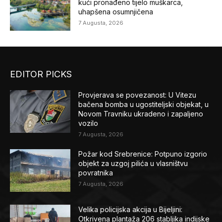
kući pronađeno tijelo muškarca,
uhapšena osumnjičena
7 Augusta, 2026
EDITOR PICKS
Provjerava se povezanost: U Vitezu
bačena bomba u ugostiteljski objekat, u
Novom Travniku ukradeno i zapaljeno
vozilo
7 Augusta, 2026
Požar kod Srebrenice: Potpuno izgorio
objekt za uzgoj pilića u vlasništvu
povratnika
7 Augusta, 2026
Velika policijska akcija u Bijeljini:
Otkrivena plantaža 206 stabljika indijske