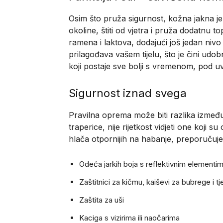
Osim što pruža sigurnost, kožna jakna je
okoline, štiti od vjetra i pruža dodatnu t
ramena i laktova, dodajući još jedan nivo
prilagođava vašem tijelu, što je čini udo
koji postaje sve bolji s vremenom, pod u
Sigurnost iznad svega
Pravilna oprema može biti razlika između 
traperice, nije rijetkost vidjeti one koji s
hlača otpornijih na habanje, preporučuje 
Odeća jarkih boja s reflektivnim elementima
Zaštitnici za kičmu, kaiševi za bubrege i t
Zaštita za uši
Kaciga s vizirima ili naočarima