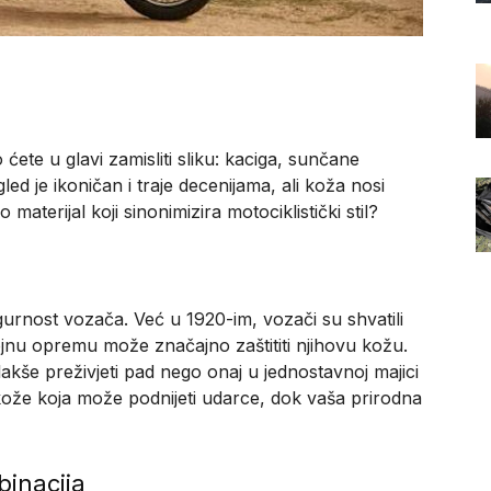
 ćete u glavi zamisliti sliku: kaciga, sunčane
ed je ikoničan i traje decenijama, ali koža nosi
aterijal koji sinonimizira motociklistički stil?
urnost vozača. Već u 1920-im, vozači su shvatili
i vojnu opremu može značajno zaštititi njihovu kožu.
akše preživjeti pad nego onaj u jednostavnoj majici
kože koja može podnijeti udarce, dok vaša prirodna
binacija