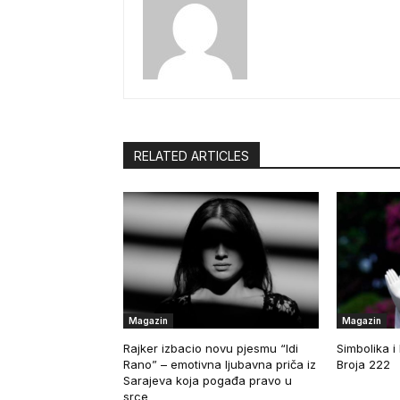
RELATED ARTICLES
Magazin
Magazin
Rajker izbacio novu pjesmu “Idi
Simbolika i
Rano” – emotivna ljubavna priča iz
Broja 222
Sarajeva koja pogađa pravo u
srce