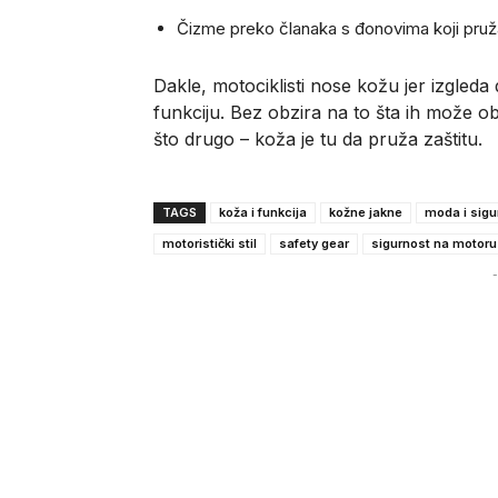
Čizme preko članaka s đonovima koji pruž
Dakle, motociklisti nose kožu jer izgleda 
funkciju. Bez obzira na to šta ih može obor
što drugo – koža je tu da pruža zaštitu.
TAGS
koža i funkcija
kožne jakne
moda i sigu
motoristički stil
safety gear
sigurnost na motoru
-