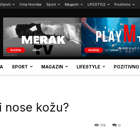
Vijesti
Crna Hronika
Sport
Magazin
LIFESTYLE
Pozitivno
KA
SPORT
MAGAZIN
LIFESTYLE
POZITIVNO
ti nose kožu?
174
0