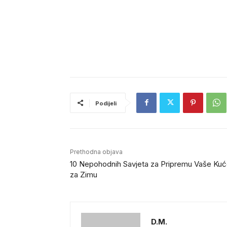
Podijeli
Prethodna objava
10 Nepohodnih Savjeta za Pripremu Vaše Ku
za Zimu
D.M.