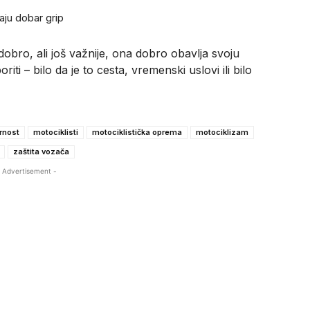
aju dobar grip
dobro, ali još važnije, ona dobro obavlja svoju
iti – bilo da je to cesta, vremenski uslovi ili bilo
rnost
motociklisti
motociklistička oprema
motociklizam
zaštita vozača
 Advertisement -