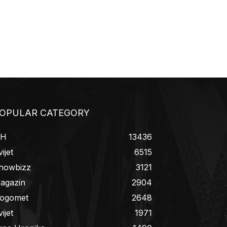
OPULAR CATEGORY
iH
13436
ijet
6515
howbizz
3121
agazin
2904
ogomet
2648
ijet
1971