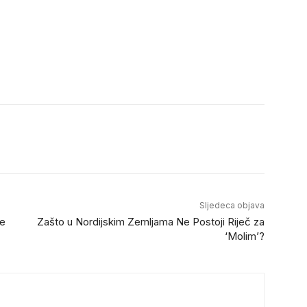
Sljedeca objava
će
Zašto u Nordijskim Zemljama Ne Postoji Riječ za
‘Molim’?