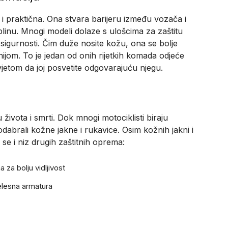
 i praktična. Ona stvara barijeru između vozača i
oplinu. Mnogi modeli dolaze s ulošcima za zaštitu
 sigurnosti. Čim duže nosite kožu, ona se bolje
bnijom. To je jedan od onih rijetkih komada odjeće
vjetom da joj posvetite odgovarajuću njegu.
života i smrti. Dok mnogi motociklisti biraju
u odabrali kožne jakne i rukavice. Osim kožnih jakni i
se i niz drugih zaštitnih oprema:
 za bolju vidljivost
jelesna armatura