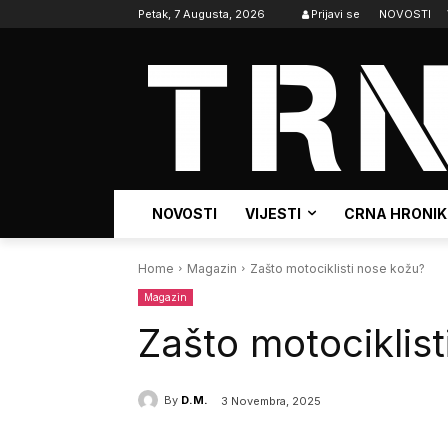
Petak, 7 Augusta, 2026
Prijavi se
NOVOSTI
NOVOSTI
VIJESTI
CRNA HRONI
Home
Magazin
Zašto motociklisti nose kožu?
Magazin
Zašto motociklis
By
D.M.
3 Novembra, 2025