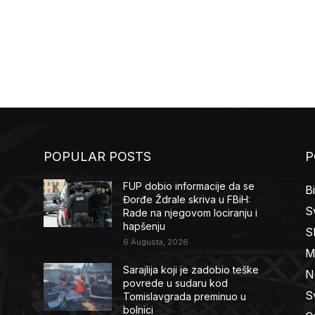
POPULAR POSTS
P
FUP dobio informacije da se
B
Đorđe Ždrale skriva u FBiH:
Sv
Rade na njegovom lociranju i
hapšenju
S
6 Augusta, 2026
M
Sarajlija koji je zadobio teške
N
povrede u sudaru kod
Sv
Tomislavgrada preminuo u
bolnici