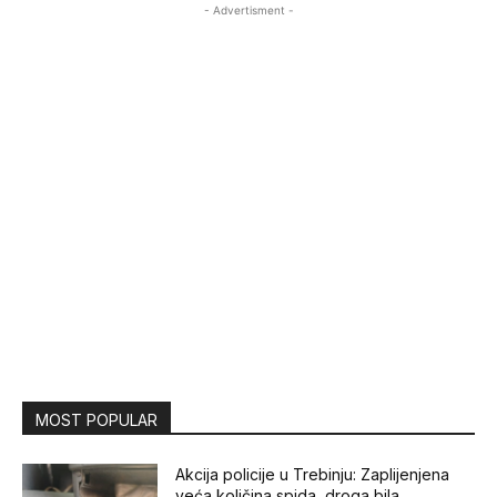
- Advertisment -
MOST POPULAR
Akcija policije u Trebinju: Zaplijenjena
veća količina spida, droga bila