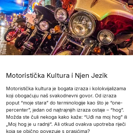
Motoristička Kultura i Njen Jezik
Motoristička kultura je bogata izraza i kolokvijalizama
koji obogaćuju naš svakodnevni govor. Od izraza
poput “moje stara” do terminologije kao što je “one-
percenter”, jedan od najtrajnijih izraza ostaje – “hog”.
Možda ste čuli nekoga kako kaže: “Uđi na moj hog” ili
„Moj hog je u radnji“. Ali otkud ovakva upotreba riječi
koja se obično povezuje s prasićima?