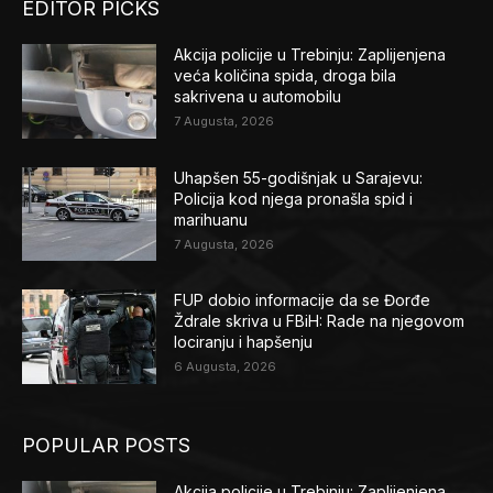
EDITOR PICKS
Akcija policije u Trebinju: Zaplijenjena
veća količina spida, droga bila
sakrivena u automobilu
7 Augusta, 2026
Uhapšen 55-godišnjak u Sarajevu:
Policija kod njega pronašla spid i
marihuanu
7 Augusta, 2026
FUP dobio informacije da se Đorđe
Ždrale skriva u FBiH: Rade na njegovom
lociranju i hapšenju
6 Augusta, 2026
POPULAR POSTS
Akcija policije u Trebinju: Zaplijenjena