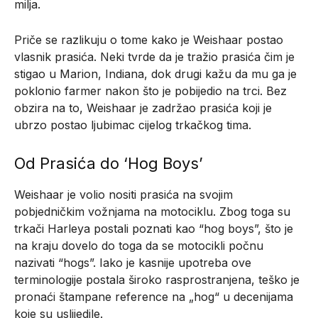
milja.
Priče se razlikuju o tome kako je Weishaar postao
vlasnik prasića. Neki tvrde da je tražio prasića čim je
stigao u Marion, Indiana, dok drugi kažu da mu ga je
poklonio farmer nakon što je pobijedio na trci. Bez
obzira na to, Weishaar je zadržao prasića koji je
ubrzo postao ljubimac cijelog trkačkog tima.
Od Prasića do ‘Hog Boys’
Weishaar je volio nositi prasića na svojim
pobjedničkim vožnjama na motociklu. Zbog toga su
trkači Harleya postali poznati kao “hog boys”, što je
na kraju dovelo do toga da se motocikli počnu
nazivati “hogs”. Iako je kasnije upotreba ove
terminologije postala široko rasprostranjena, teško je
pronaći štampane reference na „hog“ u decenijama
koje su uslijedile.