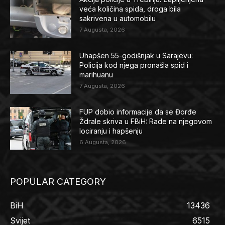
veća količina spida, droga bila
sakrivena u automobilu
7 Augusta, 2026
Uhapšen 55-godišnjak u Sarajevu:
Policija kod njega pronašla spid i
marihuanu
7 Augusta, 2026
FUP dobio informacije da se Đorđe
Ždrale skriva u FBiH: Rade na njegovom
lociranju i hapšenju
6 Augusta, 2026
POPULAR CATEGORY
BiH
13436
Svijet
6515