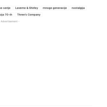
ne serije
Laverne & Shirley
mnoge generacije
nostalgija
sija 70-ih
Three’s Company
 Advertisement -