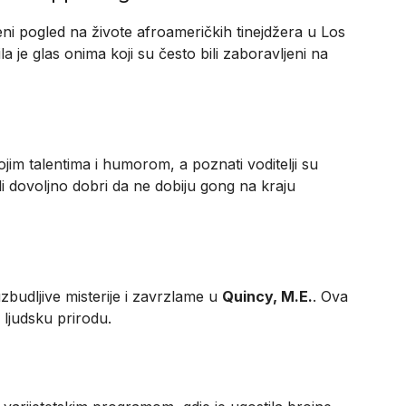
eni pogled na živote afroameričkih tinejdžera u Los
la je glas onima koji su često bili zaboravljeni na
ojim talentima i humorom, a poznati voditelji su
li dovoljno dobri da ne dobiju gong na kraju
budljive misterije i zavrzlame u
Quincy, M.E.
. Ova
i ljudsku prirodu.