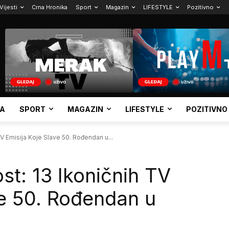
Vijesti
Crna Hronika
Sport
Magazin
LIFESTYLE
Pozitivno
KA
SPORT
MAGAZIN
LIFESTYLE
POZITIVNO
TV Emisija Koje Slave 50. Rođendan u...
st: 13 Ikoničnih TV
ve 50. Rođendan u