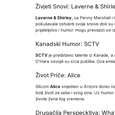
Živjeti Snovi: Laverne & Shirl
Laverne & Shirley
, sa Penny Marshall i C
pokušavala ostvariti svoje snove dok su 
prijateljstvo i humor mogu prevazići svi i
Kanadski Humor: SCTV
SCTV
je predstavio talente iz Kanade, a
O’Hare osvojili su srca publike. Ova emisij
Život Priče: Alice
Sitcom
Alice
smješten u Arizoni donio na
bolji život za sebe i svog sina. Uz humor 
živote žena tog vremena.
Drugačija Perspecktiva: Wha