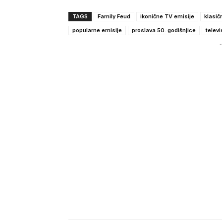
TAGS
Family Feud
ikonične TV emisije
klasič
popularne emisije
proslava 50. godišnjice
televi
-