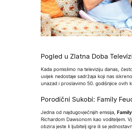
Pogled u Zlatna Doba Televizi
Kada pomislimo na televiziju danas, često
uvijek nedostaje sadržaja koji nas iskren
unazad i proslavimo 50. godišnjice ovih k
Porodični Sukobi: Family Feu
Jedna od najdugovječnijih emisija,
Famil
Richardom Dawsonom kao voditeljem. Vjeru
obzira jeste li ljubitelj igre ili se jednost