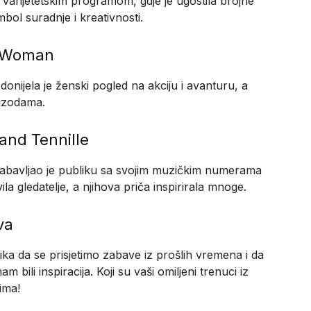
m varijetetskim programom, gdje je ugostila brojne
mbol suradnje i kreativnosti.
c Woman
donijela je ženski pogled na akciju i avanturu, a
pizodama.
and Tennille
zabavljao je publiku sa svojim muzičkim numerama
vila gledatelje, a njihova priča inspirirala mnoge.
va
ilika da se prisjetimo zabave iz prošlih vremena i da
bili inspiracija. Koji su vaši omiljeni trenuci iz
ima!