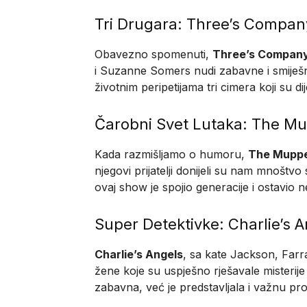
Tri Drugara: Three’s Compan
Obavezno spomenuti,
Three’s Compan
i Suzanne Somers nudi zabavne i smiješne s
životnim peripetijama tri cimera koji su dije
Čarobni Svet Lutaka: The M
Kada razmišljamo o humoru,
The Mupp
njegovi prijatelji donijeli su nam mnoštv
ovaj show je spojio generacije i ostavio ne
Super Detektivke: Charlie’s 
Charlie’s Angels
, sa kate Jackson, Farr
žene koje su uspješno rješavale misterije 
zabavna, već je predstavljala i važnu p