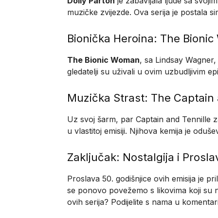
Dolly Parton
je zabavljala ljude sa svoji
muzičke zvijezde. Ova serija je postala si
Bionička Heroina: The Bioni
The Bionic Woman
, sa Lindsay Wagner, 
gledatelji su uživali u ovim uzbudljivim e
Muzička Strast: The Captain 
Uz svoj šarm, par Captain and Tennille 
u vlastitoj emisiji. Njihova kemija je oduše
Zaključak: Nostalgija i Prosla
Proslava 50. godišnjice ovih emisija je pr
se ponovo povežemo s likovima koji su nam 
ovih serija? Podijelite s nama u komentar