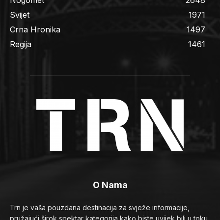
Nogomet
2648
Svijet
1971
Crna Hronika
1497
Regija
1461
O Nama
Trn je vaša pouzdana destinacija za svježe informacije,
pružajući širok spektar kategorija kako biste uvijek bili u toku