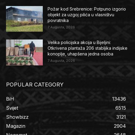
Požar kod Srebrenice: Potpuno izgorio
objekt za uzgoj pilića u vlasništvu
povratnika
7 Augusta, 2026
Velika policijska akcija u Bijeljini:
Otkrivena plantaža 206 stabljika indijske
konoplje, uhapšena jedna osoba
7 Augusta, 2026
POPULAR CATEGORY
BiH
13436
Svijet
6515
Showbizz
3121
Magazin
2904