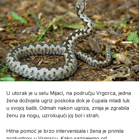
U utorak je u selu Mijaci, na području Vrgorca, jedna
žena doživjela ugriz poskoka dok je čupala mladi luk
u svojoj bašti. Odmah nakon ugriza, zmija je zgrabila
ženu za nogu, uzrokujući joj bol i strah.
Hitna pomoć je brzo intervenisala i žena je primila
protuotrov u Vrgorcu. Kako saznajemo od