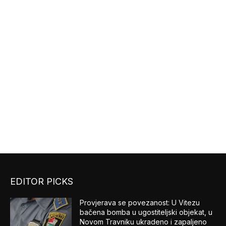
EDITOR PICKS
Provjerava se povezanost: U Vitezu
bačena bomba u ugostiteljski objekat, u
Novom Travniku ukradeno i zapaljeno