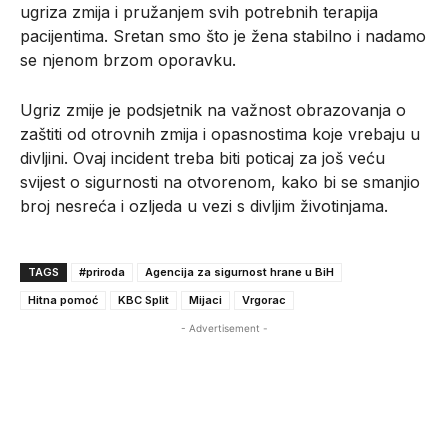
ugriza zmija i pružanjem svih potrebnih terapija
pacijentima. Sretan smo što je žena stabilno i nadamo
se njenom brzom oporavku.
Ugriz zmije je podsjetnik na važnost obrazovanja o
zaštiti od otrovnih zmija i opasnostima koje vrebaju u
divljini. Ovaj incident treba biti poticaj za još veću
svijest o sigurnosti na otvorenom, kako bi se smanjio
broj nesreća i ozljeda u vezi s divljim životinjama.
TAGS
#priroda
Agencija za sigurnost hrane u BiH
Hitna pomoć
KBC Split
Mijaci
Vrgorac
- Advertisement -