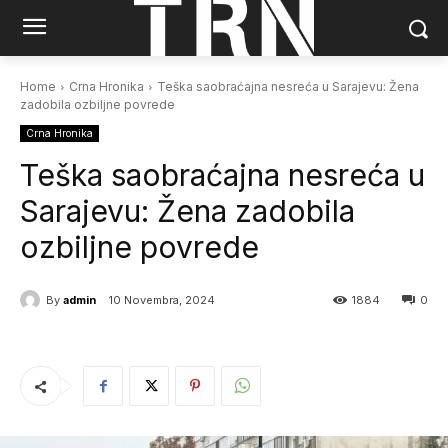
Home
Crna Hronika
Teška saobraćajna nesreća u Sarajevu: Žena
zadobila ozbiljne povrede
Crna Hronika
Teška saobraćajna nesreća u
Sarajevu: Žena zadobila
ozbiljne povrede
By
admin
10 Novembra, 2024
1884
0