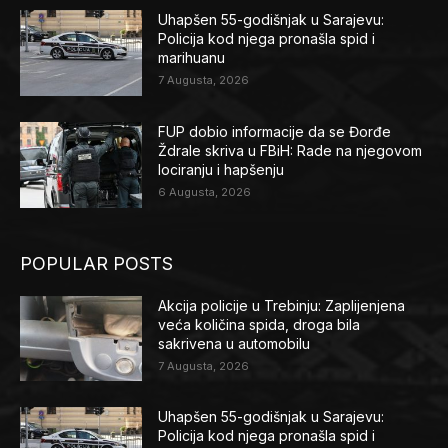
Uhapšen 55-godišnjak u Sarajevu:
Policija kod njega pronašla spid i
marihuanu
7 Augusta, 2026
FUP dobio informacije da se Đorđe
Ždrale skriva u FBiH: Rade na njegovom
lociranju i hapšenju
6 Augusta, 2026
POPULAR POSTS
Akcija policije u Trebinju: Zaplijenjena
veća količina spida, droga bila
sakrivena u automobilu
7 Augusta, 2026
Uhapšen 55-godišnjak u Sarajevu:
Policija kod njega pronašla spid i