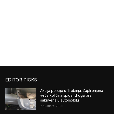
EDITOR PICKS
Akcija policije u Trebinju: Zaplijenjena
veća količina spida, droga bila
sakrivena u automobilu
7 Augusta, 2026