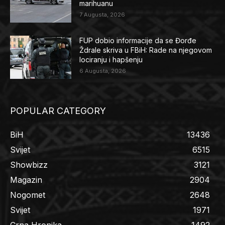
marihuanu
7 Augusta, 2026
FUP dobio informacije da se Đorđe
Ždrale skriva u FBiH: Rade na njegovom
lociranju i hapšenju
6 Augusta, 2026
POPULAR CATEGORY
BiH
13436
Svijet
6515
Showbizz
3121
Magazin
2904
Nogomet
2648
Svijet
1971
Crna Hronika
1492