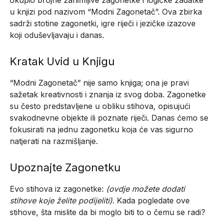
okupio brojne zanimljive zagonetke i logičke zadatke
u knjizi pod nazivom “Modni Zagonetač”. Ova zbirka
sadrži stotine zagonetki, igre riječi i jezičke izazove
koji oduševljavaju i danas.
Kratak Uvid u Knjigu
“Modni Zagonetač” nije samo knjiga; ona je pravi
sažetak kreativnosti i znanja iz svog doba. Zagonetke
su često predstavljene u obliku stihova, opisujući
svakodnevne objekte ili poznate riječi. Danas ćemo se
fokusirati na jednu zagonetku koja će vas sigurno
natjerati na razmišljanje.
Upoznajte Zagonetku
Evo stihova iz zagonetke:
(ovdje možete dodati
stihove koje želite podijeliti)
. Kada pogledate ove
stihove, šta mislite da bi moglo biti to o čemu se radi?