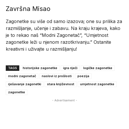
Završna Misao
Zagonetke su više od samo izazova; one su prilika za
razmišljanje, učenje i zabavu. Na kraju krajeva, kako
je to rekao naš “Modni Zagonetač”, “Umjetnost
zagonetke leži u njenom razotkrivanju.” Ostanite
kreativni i uživajte u razmišljanju!
TAGS
historijske zagonetke
igra riječi
logičke zagonetke
modni zagonetač
naslovi iz prošlosti
poezija
rješavanje zagonetki
stara književnost
umjetnost zagonetke
zagonetke
- Advertisement -