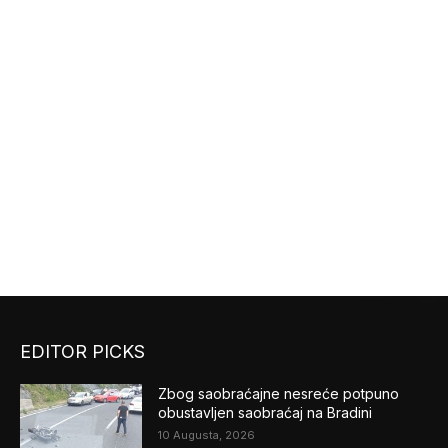
EDITOR PICKS
Zbog saobraćajne nesreće potpuno
obustavljen saobraćaj na Bradini
10 Augusta, 2026