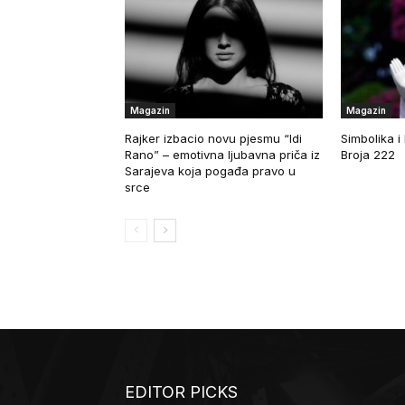
Magazin
Magazin
Rajker izbacio novu pjesmu “Idi
Simbolika i
Rano” – emotivna ljubavna priča iz
Broja 222
Sarajeva koja pogađa pravo u
srce
EDITOR PICKS