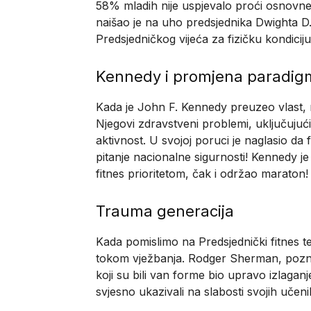
58% mladih nije uspjevalo proći osnovne
naišao je na uho predsjednika Dwighta D
Predsjedničkog vijeća za fizičku kondiciju
Kennedy i promjena paradig
Kada je John F. Kennedy preuzeo vlast, n
Njegovi zdravstveni problemi, uključujući
aktivnost. U svojoj poruci je naglasio da f
pitanje nacionalne sigurnosti! Kennedy j
fitnes prioritetom, čak i održaо maraton!
Trauma generacija
Kada pomislimo na Predsjednički fitnes
tokom vježbanja. Rodger Sherman, poznat
koji su bili van forme bio upravo izlaganj
svjesno ukazivali na slabosti svojih učen