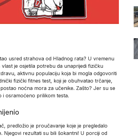
 nastao usred strahova od Hladnog rata? U vremenu
vlast je osjetila potrebu da unaprijedi fizičku
ti zdravu, aktivnu populaciju koja bi mogla odgovoriti
ički fizički fitnes test, koji je obuhvatao trčanje,
je postao noćna mora za učenike. Zašto? Jer su se
o i osramoćeno prilikom testa.
ijenio
lač, predložio je proučavanje koje je pregledalo
 Njegovi rezultati su bili šokantni! U porciji od