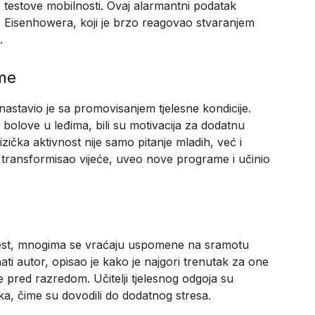
 testove mobilnosti. Ovaj alarmantni podatak
. Eisenhowera, koji je brzo reagovao stvaranjem
.
me
astavio je sa promovisanjem tjelesne kondicije.
 bolove u leđima, bili su motivacija za dodatnu
izička aktivnost nije samo pitanje mladih, već i
e transformisao vijeće, uveo nove programe i učinio
 test, mnogima se vraćaju uspomene na sramotu
i autor, opisao je kako je najgori trenutak za one
e pred razredom. Učitelji tjelesnog odgoja su
ika, čime su dovodili do dodatnog stresa.