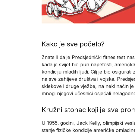
Kako je sve počelo?
Znate li da je Predsjednički fitnes test
kada je svijet bio pun napetosti, američka 
kondiciju mladih ljudi. Cilj je bio osigura
na sve zahtjeve društva i vojske. Predsjedn
sklekove i druge vježbe, na neki način 
mnogi njegovi učesnici osjećali nelagodn
Kružni stonac koji je sve prom
U 1955. godini, Jack Kelly, olimpijski ves
stanje fizičke kondicije američke omladine.