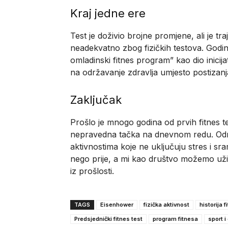
Kraj jedne ere
Test je doživio brojne promjene, ali je t
neadekvatno zbog fizičkih testova. Godin
omladinski fitnes program” kao dio inicij
na održavanje zdravlja umjesto postizanj
Zaključak
Prošlo je mnogo godina od prvih fitnes tes
nepravedna tačka na dnevnom redu. Odras
aktivnostima koje ne uključuju stres i sr
nego prije, a mi kao društvo možemo uživ
iz prošlosti.
TAGS
Eisenhower
fizička aktivnost
historija 
Predsjednički fitnes test
program fitnesa
sport 