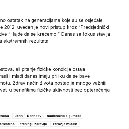
rajno ostatak na generacijama koje su se osjećale
e 2012. uveden je novi pristup kroz “Predsjednički
ative “Hajde da se krećemo!” Danas se fokus stavlja
a ekstremnih rezultata.
tova, ali pitanje fizičke kondicije ostaje
li i mladi danas imaju priliku da se bave
amotu. Zdrav način života postao je mnogo važniji
ati u benefitima fizičke aktivnosti bez opterećenja
fitnesa
John F. Kennedy
nacionalna sigurnost
i omladina
trening i zdravlje
zdravlje mladih