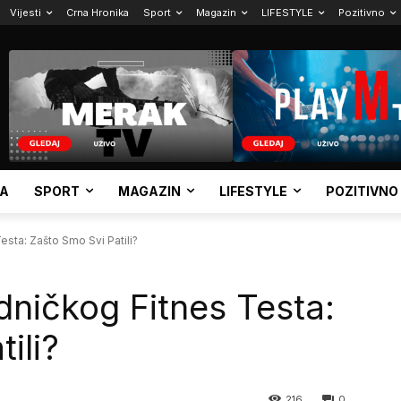
Vijesti
Crna Hronika
Sport
Magazin
LIFESTYLE
Pozitivno
KA
SPORT
MAGAZIN
LIFESTYLE
POZITIVNO
esta: Zašto Smo Svi Patili?
dničkog Fitnes Testa:
ili?
216
0