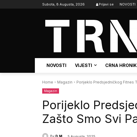
Subota, 8 Augusta, 2026
Prijavi se
NOVOSTI
NOVOSTI
VIJESTI
CRNA HRONI
Home
Magazin
Porijeklo Predsjedničkog Fitnes T
Magazin
Porijeklo Predsje
Zašto Smo Svi Pat
By
D.M.
5 Augusta, 2025