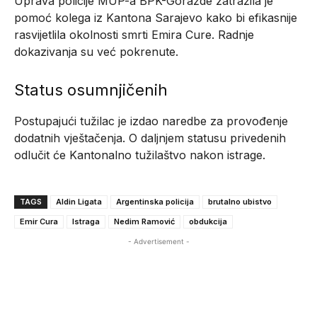
Uprava policije MUP-a BPK-Goražde zatražila je
pomoć kolega iz Kantona Sarajevo kako bi efikasnije
rasvijetlila okolnosti smrti Emira Cure. Radnje
dokazivanja su već pokrenute.
Status osumnjičenih
Postupajući tužilac je izdao naredbe za provođenje
dodatnih vještačenja. O daljnjem statusu privedenih
odlučit će Kantonalno tužilaštvo nakon istrage.
TAGS
Aldin Ligata
Argentinska policija
brutalno ubistvo
Emir Cura
Istraga
Nedim Ramović
obdukcija
- Advertisement -