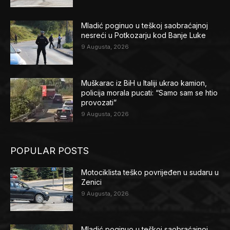
Mladić poginuo u teškoj saobraćajnoj
nesreći u Potkozarju kod Banje Luke
9 Augusta, 2026
Muškarac iz BiH u Italiji ukrao kamion,
policija morala pucati: “Samo sam se htio
provozati”
9 Augusta, 2026
POPULAR POSTS
Motociklista teško povrijeđen u sudaru u
Zenici
9 Augusta, 2026
Mladić poginuo u teškoj saobraćajnoj