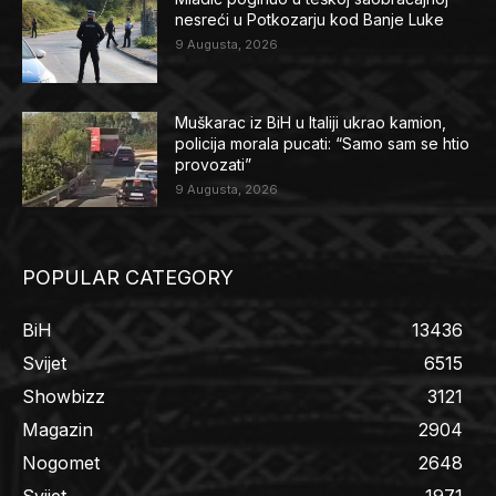
nesreći u Potkozarju kod Banje Luke
9 Augusta, 2026
Muškarac iz BiH u Italiji ukrao kamion,
policija morala pucati: “Samo sam se htio
provozati”
9 Augusta, 2026
POPULAR CATEGORY
BiH
13436
Svijet
6515
Showbizz
3121
Magazin
2904
Nogomet
2648
Svijet
1971