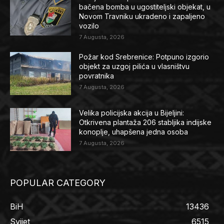
bačena bomba u ugostiteljski objekat, u
Novom Travniku ukradeno i zapaljeno
vozilo
7 Augusta, 2026
Požar kod Srebrenice: Potpuno izgorio
objekt za uzgoj pilića u vlasništvu
povratnika
7 Augusta, 2026
Velika policijska akcija u Bijeljini:
Otkrivena plantaža 206 stabljika indijske
konoplje, uhapšena jedna osoba
7 Augusta, 2026
POPULAR CATEGORY
BiH
13436
Svijet
6515