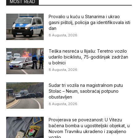
MOST READ
Provalio u kuću u Stanarima i ukrao
gasni pištolj, policija ga identifikovala isti
dan
8 Augusta, 2026
Teška nesreća u Ilijašu: Teretno vozilo
udarilo biciklistu, 75-godišnjak zadržan
u bolnici
8 Augusta, 2026
Sudar tri vozila na magistralnom putu
Stolac – Neum, saobraćaj potpuno
obustavljen
8 Augusta, 2026
Provjerava se povezanost: U Vitezu
bačena bomba u ugostiteljski objekat, u
Novom Travniku ukradeno i zapaljeno
vozilo