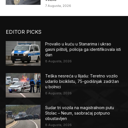
7 Augusta, 2026
EDITOR PICKS
Provalio u kuću u Stanarima i ukrao
gasni pištolj, policija ga identifikovala isti
dan
8 Augusta, 2026
Teška nesreća u Ilijašu: Teretno vozilo
udarilo biciklistu, 75-godišnjak zadržan
u bolnici
8 Augusta, 2026
Sudar tri vozila na magistralnom putu
Stolac – Neum, saobraćaj potpuno
obustavljen
8 Augusta, 2026