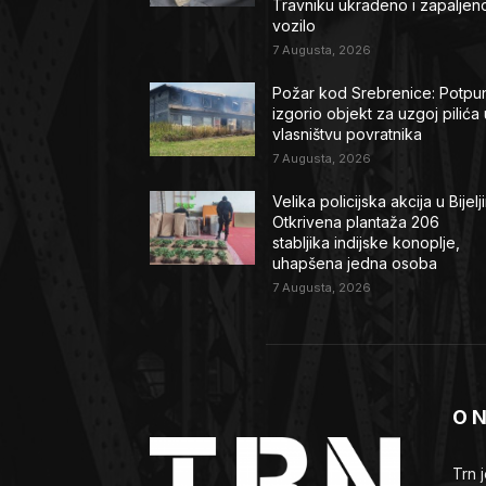
Travniku ukradeno i zapaljen
vozilo
7 Augusta, 2026
Požar kod Srebrenice: Potpu
izgorio objekt za uzgoj pilića 
vlasništvu povratnika
7 Augusta, 2026
Velika policijska akcija u Bijelji
Otkrivena plantaža 206
stabljika indijske konoplje,
uhapšena jedna osoba
7 Augusta, 2026
O 
Trn 