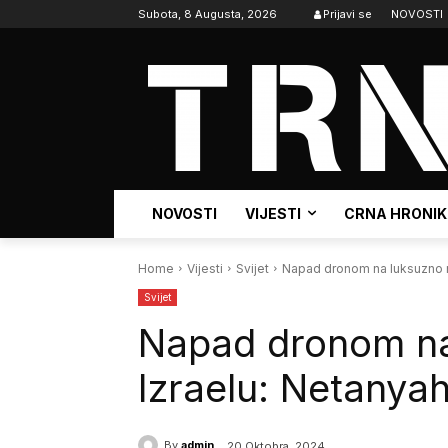
Subota, 8 Augusta, 2026
Prijavi se
NOVOSTI
NOVOSTI
VIJESTI
CRNA HRONI
Home
Vijesti
Svijet
Napad dronom na luksuzno na
Svijet
Napad dronom na
Izraelu: Netanya
By
admin
20 Oktobra, 2024