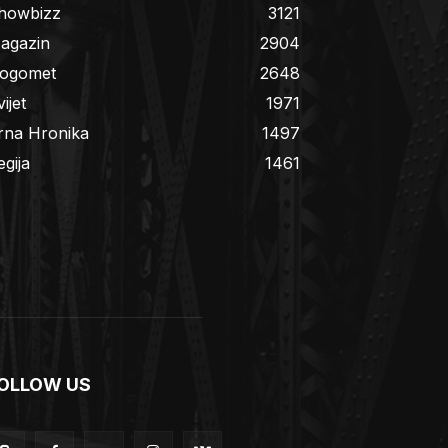
howbizz
3121
agazin
2904
ogomet
2648
ijet
1971
rna Hronika
1497
egija
1461
OLLOW US