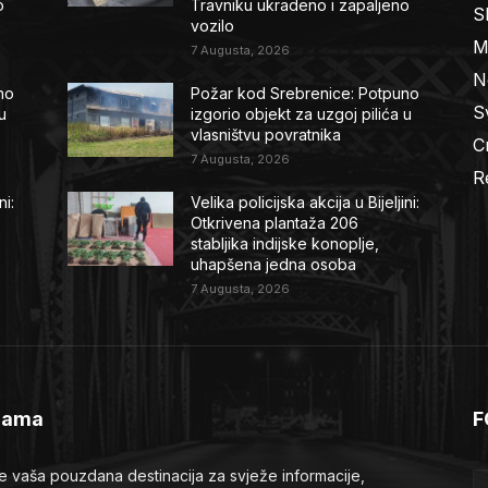
o
Travniku ukradeno i zapaljeno
S
vozilo
M
7 Augusta, 2026
N
no
Požar kod Srebrenice: Potpuno
Sv
u
izgorio objekt za uzgoj pilića u
vlasništvu povratnika
C
7 Augusta, 2026
R
ni:
Velika policijska akcija u Bijeljini:
Otkrivena plantaža 206
stabljika indijske konoplje,
uhapšena jedna osoba
7 Augusta, 2026
Nama
F
je vaša pouzdana destinacija za svježe informacije,