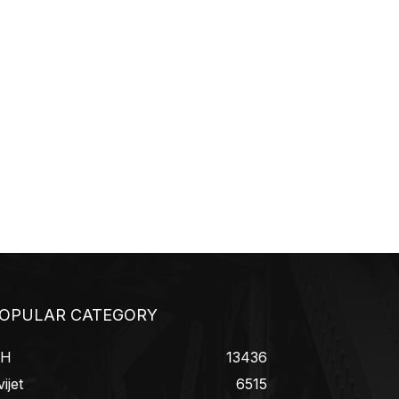
OPULAR CATEGORY
iH
13436
ijet
6515