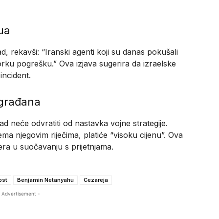
ua
 rekavši: “Iranski agenti koji su danas pokušali
orku pogrešku.” Ova izjava sugerira da izraelske
incident.
 građana
 neće odvratiti od nastavka vojne strategije.
ma njegovim riječima, platiće “visoku cijenu”. Ova
era u suočavanju s prijetnjama.
ost
Benjamin Netanyahu
Cezareja
 Advertisement -