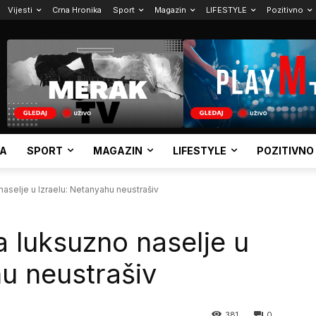
Vijesti
Crna Hronika
Sport
Magazin
LIFESTYLE
Pozitivno
KA
SPORT
MAGAZIN
LIFESTYLE
POZITIVNO
selje u Izraelu: Netanyahu neustrašiv
 luksuzno naselje u
hu neustrašiv
381
0