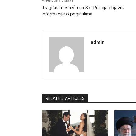
Prethodna objava
Tragična nesreća na S7: Policija objavila
informacije o poginulima
admin
RELATED ARTICLES