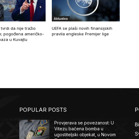
Aktuelno
tvrdi da nije tražio
UEFA se plaši novih finansijskih
re; pogođena američko-
pravila engleske Premijer lige
 baza u Kuvajtu
POPULAR POSTS
P
Provjerava se povezanost: U
B
Vitezu bačena bomba u
Sv
m
ugostiteljski objekat, u Novom