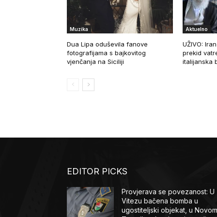
Muzika
Aktuelno
Dua Lipa oduševila fanove
UŽIVO: Iran 
fotografijama s bajkovitog
prekid vat
vjenčanja na Siciliji
italijanska
EDITOR PICKS
Provjerava se povezanost: U
Vitezu bačena bomba u
ugostiteljski objekat, u Novo