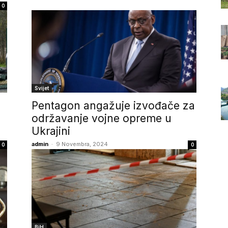
0
Svijet
Pentagon angažuje izvođače za
održavanje vojne opreme u
Ukrajini
admin
-
9 Novembra, 2024
0
0
BiH