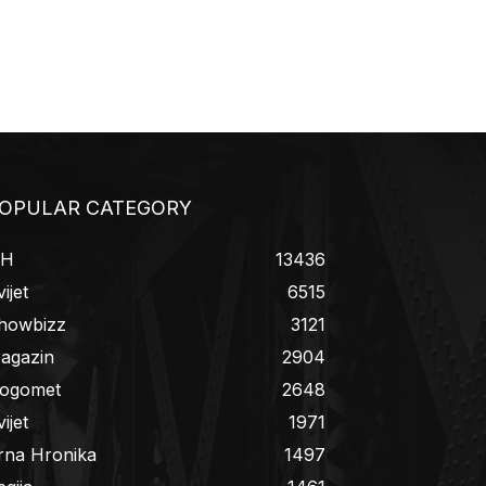
OPULAR CATEGORY
iH
13436
ijet
6515
howbizz
3121
agazin
2904
ogomet
2648
ijet
1971
rna Hronika
1497