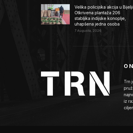
Velika policijska akcija u Bijelji
Otkrivena plantaža 206
stabljika indijske konoplje,
uhapšena jedna osoba
7 Augusta, 2026
O 
Trn 
pruž
najn
iz ra
cilj