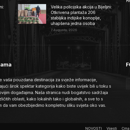
R
ni:
Velika policijska akcija u Bijeljini:
Otkrivena plantaža 206
stabljika indijske konoplje,
uhapšena jedna osoba
7 Augusta, 2026
Nama
F
je vaša pouzdana destinacija za svježe informacije,
ajući širok spektar kategorija kako biste uvijek bili u toku s
ovijim događajima. Naša stranica nudi bogatstvo sadržaja
zličitih oblasti, kako lokalnih tako i globalnih, a sve to s
em da vam obezbijedimo kompletnu sliku svijeta oko vas.
NOVOSTI
Vijesti
Crna