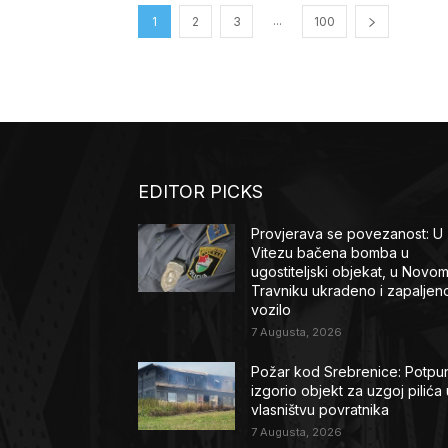
...
1
2
3
100
EDITOR PICKS
Provjerava se povezanost: U
Vitezu bačena bomba u
ugostiteljski objekat, u Novo
Travniku ukradeno i zapaljen
vozilo
7 Augusta, 2026
Požar kod Srebrenice: Potpu
izgorio objekt za uzgoj pilića 
vlasništvu povratnika
7 Augusta, 2026