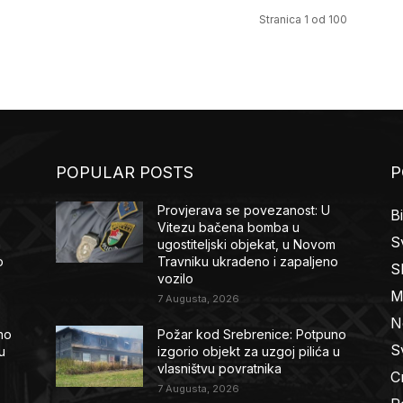
Stranica 1 od 100
POPULAR POSTS
P
Provjerava se povezanost: U
B
Vitezu bačena bomba u
Sv
m
ugostiteljski objekat, u Novom
o
Travniku ukradeno i zapaljeno
S
vozilo
M
7 Augusta, 2026
N
no
Požar kod Srebrenice: Potpuno
Sv
u
izgorio objekt za uzgoj pilića u
vlasništvu povratnika
C
7 Augusta, 2026