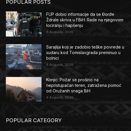
POPULAR POSTS
FUP dobio informacije da se Đorđe
Ždrale skriva u FBiH: Rade na njegovom
lociranju i hapšenju
6 Augusta, 2026
Sarajlija koji je zadobio teške povrede u
sudaru kod Tomislavgrada preminuo u
bolnici
6 Augusta, 2026
Konjic: Požar se proširio na
nepristupačan teren, zatražena pomoć
od Oružanih snaga BiH
6 Augusta, 2026
POPULAR CATEGORY