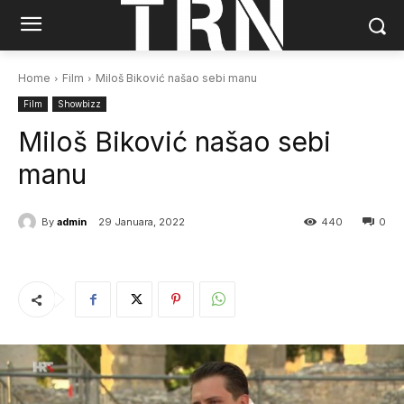
Home
Film
Miloš Biković našao sebi manu
Film
Showbizz
Miloš Biković našao sebi
manu
By
admin
29 Januara, 2022
440
0