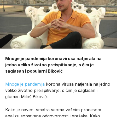
Mnoge je pandemija koronavirusa natjerala na
jedno veliko životno preispitivanje, s čim je
saglasan i popularni Biković
Mnoge je pandemija
korona virusa natjerala na jedno
veliko životno preispitivanje, s čim je saglasan i
glumac Miloš Biković.
Kako je naveo, smatra veoma važnim procesom
analizu sopstvene odgovornosti i grešaka. Kako