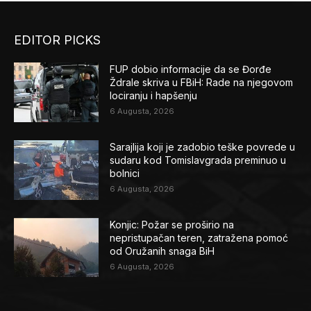
EDITOR PICKS
FUP dobio informacije da se Đorđe
Ždrale skriva u FBiH: Rade na njegovom
lociranju i hapšenju
6 Augusta, 2026
Sarajlija koji je zadobio teške povrede u
sudaru kod Tomislavgrada preminuo u
bolnici
6 Augusta, 2026
Konjic: Požar se proširio na
nepristupačan teren, zatražena pomoć
od Oružanih snaga BiH
6 Augusta, 2026