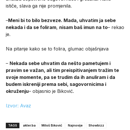
ističe, slava ga nije promjenila.
–
Meni bi to bilo bezveze. Mada, uhvatim ja sebe
nekada i da se foliram
,
nisam baš imun na to
– rekao
je.
Na pitanje kako se to folira, glumac objašnjava
–
Nekada sebe uhvatim da nešto pametujem i
pravim se važan, ali tim preispitivanjem tražim te
svoje momente, pa se trudim da ih anuliram i da
budem iskreniji prema sebi, sagovornicima i
okruženju
– objasnio je Biković.
Izvor: Avaz
TAGS
akter.ba
Miloš Biković
Najnovije
Showbizz