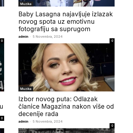
Muzika
Baby Lasagna najavljuje izlazak
novog spota uz emotivnu
fotografiju sa suprugom
admin
-
5 Novembra, 2024
0
0
Muzika
Izbor novog puta: Odlazak
vu
članice Magazina nakon više od
decenije rada
0
admin
-
5 Novembra, 2024
0