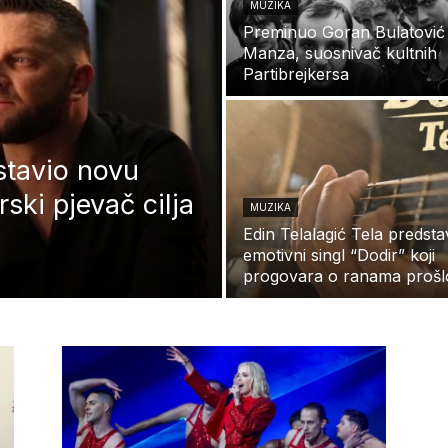
MUZIKA
Preminuo Goran Bulatović
Manza, suosnivač kultnih
Partibrejkersa
stavio novu
ski pjevač cilja
MUZIKA
Edin Telalagić Tela predsta
emotivni singl “Dodir” koji
progovara o ranama prošlo