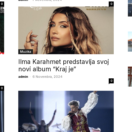
0
0
Muzika
Ilma Karahmet predstavlja svoj
novi album “Kraj je”
admin
-
6 Novembra, 2024
0
0