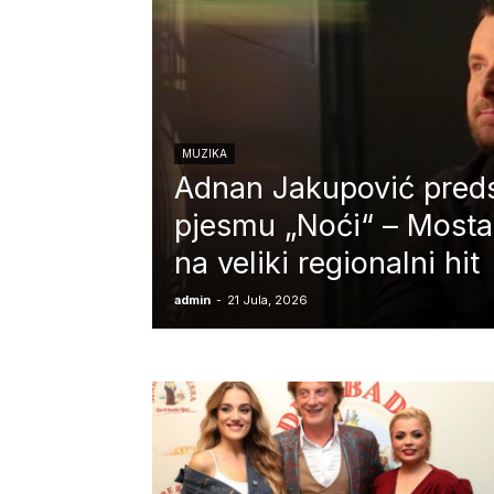
MUZIKA
Adnan Jakupović pred
pjesmu „Noći“ – Mostar
na veliki regionalni hit
admin
-
21 Jula, 2026