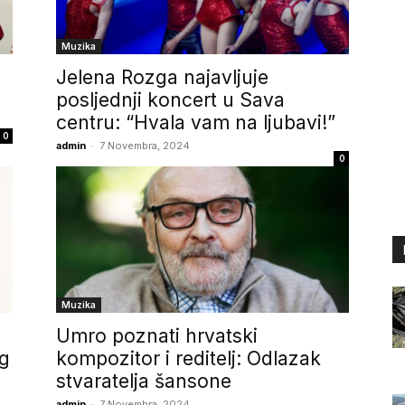
Muzika
Jelena Rozga najavljuje
posljednji koncert u Sava
centru: “Hvala vam na ljubavi!”
0
admin
-
7 Novembra, 2024
0
Muzika
Umro poznati hrvatski
og
kompozitor i reditelj: Odlazak
stvaratelja šansone
admin
-
7 Novembra, 2024