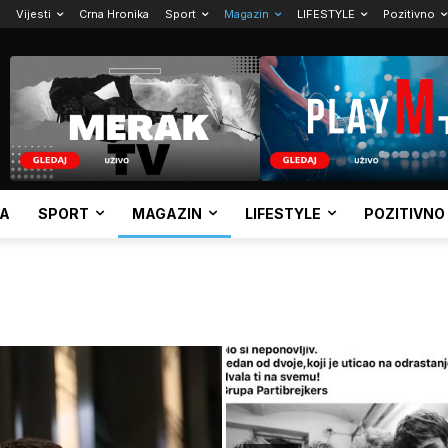
Vijesti
Crna Hronika
Sport
Magazin
LIFESTYLE
Pozitivno
KA
SPORT
MAGAZIN
LIFESTYLE
POZITIVNO