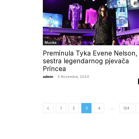
Muzika
Preminula Tyka Evene Nelson,
sestra legendarnog pjevača
Princea
admin
-
5 Novembra, 2024
...
1
2
3
4
124