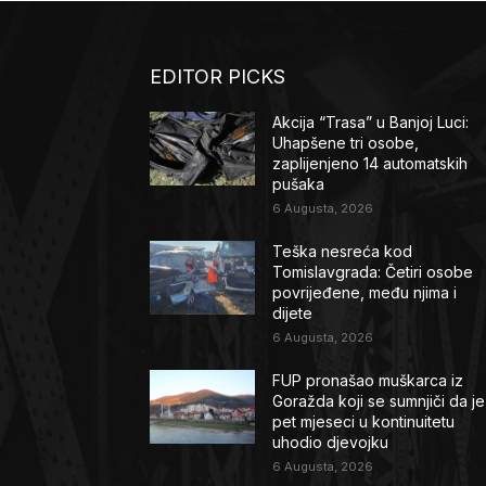
EDITOR PICKS
Akcija “Trasa” u Banjoj Luci:
Uhapšene tri osobe,
zaplijenjeno 14 automatskih
pušaka
6 Augusta, 2026
Teška nesreća kod
Tomislavgrada: Četiri osobe
povrijeđene, među njima i
dijete
6 Augusta, 2026
FUP pronašao muškarca iz
Goražda koji se sumnjiči da je
pet mjeseci u kontinuitetu
uhodio djevojku
6 Augusta, 2026