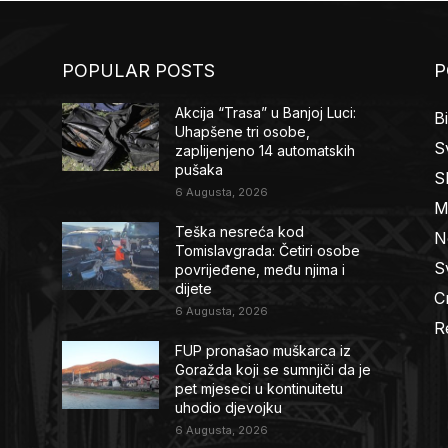
POPULAR POSTS
P
Akcija “Trasa” u Banjoj Luci:
B
Uhapšene tri osobe,
Sv
zaplijenjeno 14 automatskih
pušaka
S
6 Augusta, 2026
M
Teška nesreća kod
N
Tomislavgrada: Četiri osobe
Sv
povrijeđene, među njima i
dijete
C
6 Augusta, 2026
R
FUP pronašao muškarca iz
Goražda koji se sumnjiči da je
pet mjeseci u kontinuitetu
uhodio djevojku
6 Augusta, 2026