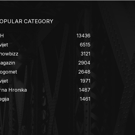
OPULAR CATEGORY
iH
13436
ijet
6515
howbizz
3121
agazin
2904
ogomet
2648
ijet
1971
rna Hronika
1487
egija
1461