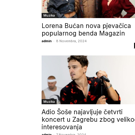
Muzika
Lorena Bućan nova pjevačica
popularnog benda Magazin
admin
-
8 Novembra, 2024
Muzika
Adio Šoše najavljuje četvrti
koncert u Zagrebu zbog velik
interesovanja
admin
-
7 Novembra, 2024