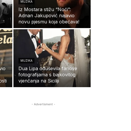
MUZIKA
Iz Mostara stižu “Noći”:
Adnan Jakupović najavio
novu pjesmu koja obećava!
MUZIKA
vio
Dua Lipa oduševila fanove
fotografijama s bajkovitog
sti
vjenčanja na Siciliji
- Advertisment -