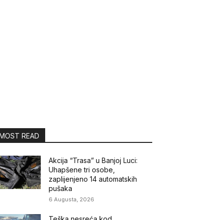
MOST READ
Akcija “Trasa” u Banjoj Luci:
Uhapšene tri osobe,
zaplijenjeno 14 automatskih
pušaka
6 Augusta, 2026
Teška nesreća kod