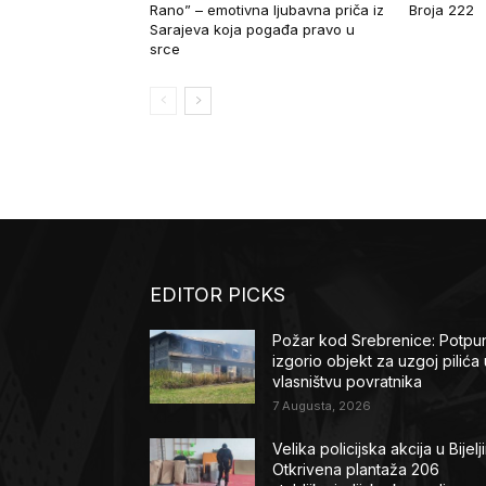
Rano” – emotivna ljubavna priča iz
Broja 222
Sarajeva koja pogađa pravo u
srce
EDITOR PICKS
Požar kod Srebrenice: Potpu
izgorio objekt za uzgoj pilića 
vlasništvu povratnika
7 Augusta, 2026
Velika policijska akcija u Bijelji
Otkrivena plantaža 206