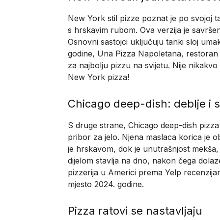
New York stil pizze poznat je po svojoj 
s hrskavim rubom. Ova verzija je savršena
Osnovni sastojci uključuju tanki sloj u
godine, Una Pizza Napoletana, restoran
za najbolju pizzu na svijetu. Nije nikakv
New York pizza!
Chicago deep-dish: deblje i s
S druge strane, Chicago deep-dish pizza se
pribor za jelo. Njena maslaca korica je o
je hrskavom, dok je unutrašnjost mekša, 
dijelom stavlja na dno, nakon čega dolaz
pizzerija u Americi prema Yelp recenzija
mjesto 2024. godine.
Pizza ratovi se nastavljaju