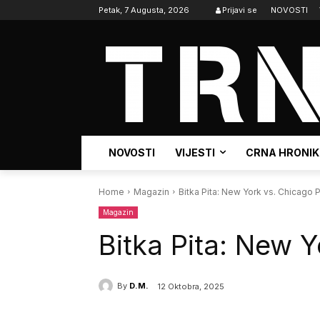
Petak, 7 Augusta, 2026
Prijavi se
NOVOSTI
NOVOSTI
VIJESTI
CRNA HRONI
Home
Magazin
Bitka Pita: New York vs. Chicago 
Magazin
Bitka Pita: New 
By
D.M.
12 Oktobra, 2025