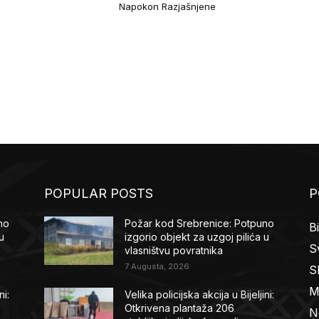
Napokon Razjašnjene
POPULAR POSTS
P
no
Požar kod Srebrenice: Potpuno
B
u
izgorio objekt za uzgoj pilića u
Sv
vlasništvu povratnika
7 Augusta, 2026
S
M
ni:
Velika policijska akcija u Bijeljini:
Otkrivena plantaža 206
N