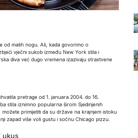
je od malih nogu. Ali, kada govorimo o
izbjeći vječni sukob između New York stila i
rska diva već dugo vremena izazivaju strastvene
hvatila pretrage od 1. januara 2004. do 16.
ba stila iznimno popularna širom Sjedinjenih
možete primijetiti da su države na krajnjem istoku
nji zapad više voli gustu i sočnu Chicago pizzu.
i ukus