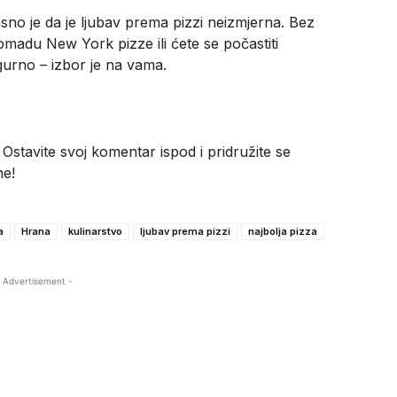
jasno je da je ljubav prema pizzi neizmjerna. Bez
omadu New York pizze ili ćete se počastiti
urno – izbor je na vama.
 Ostavite svoj komentar ispod i pridružite se
ne!
a
Hrana
kulinarstvo
ljubav prema pizzi
najbolja pizza
 Advertisement -