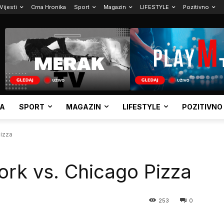
Vijesti
Crna Hronika
Sport
Magazin
LIFESTYLE
Pozitivno
KA
SPORT
MAGAZIN
LIFESTYLE
POZITIVNO
Pizza
York vs. Chicago Pizza
253
0