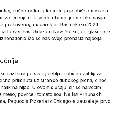
tankoj, ručno rađenoj korici koja je obično mekana
 za jedenje dok šetate ulicom, jer se lako savija.
maka prekrivenog mocarelom. Baš nekako 2024.
 na Lower East Side-u u New Yorku, proglašena je
o iznenađenje što se baš ovdje pronašla najbolja
očnije
 razlikuje po svojoj debljini i obično zahtijeva
bično pritisnuta uz stranice dubokog pleha, čineći
nalik na hljeb. U ovom slučaju, sir se najvećim
e meso, povrće i tomato sos. Na listi vrhunskih
ma, Pequod's Pizzeria iz Chicago-a zauzela je prvo