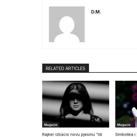
D.M.
RELATED ARTICLES
Magazin
Magazin
Rajker izbacio novu pjesmu “Idi
Simbolika i