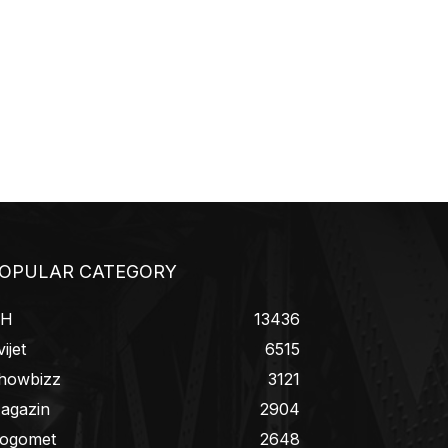
OPULAR CATEGORY
iH
13436
ijet
6515
howbizz
3121
agazin
2904
ogomet
2648