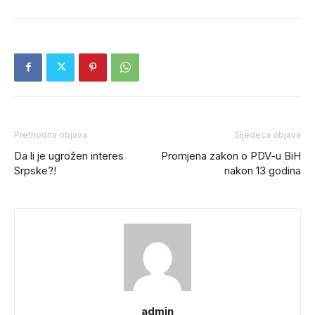
Prethodna objava
Sljedeca objava
Da li je ugrožen interes
Promjena zakon o PDV-u BiH
Srpske?!
nakon 13 godina
admin