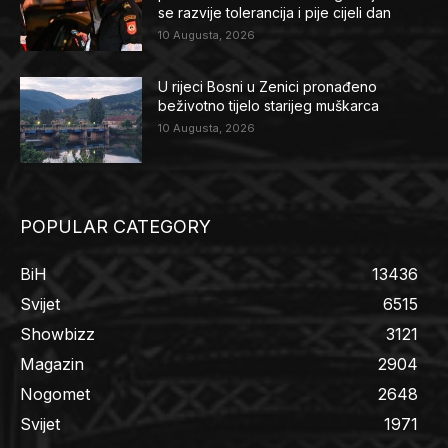
se razvije tolerancija i pije cijeli dan
10 Augusta, 2026
U rijeci Bosni u Zenici pronađeno
beživotno tijelo starijeg muškarca
10 Augusta, 2026
POPULAR CATEGORY
BiH
13436
Svijet
6515
Showbizz
3121
Magazin
2904
Nogomet
2648
Svijet
1971