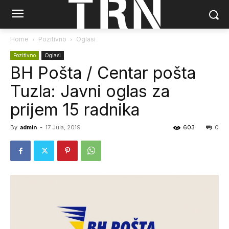
Home
Pozitivno
Oglasi
Pozitivno
Oglasi
BH Pošta / Centar pošta
Tuzla: Javni oglas za
prijem 15 radnika
By
admin
-
17 Jula, 2019
603
0