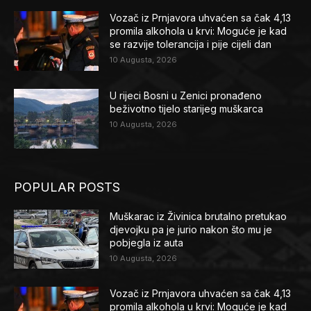
Vozač iz Prnjavora uhvaćen sa čak 4,13
promila alkohola u krvi: Moguće je kad
se razvije tolerancija i pije cijeli dan
10 Augusta, 2026
U rijeci Bosni u Zenici pronađeno
beživotno tijelo starijeg muškarca
10 Augusta, 2026
POPULAR POSTS
Muškarac iz Živinica brutalno pretukao
djevojku pa je jurio nakon što mu je
pobjegla iz auta
10 Augusta, 2026
Vozač iz Prnjavora uhvaćen sa čak 4,13
promila alkohola u krvi: Moguće je kad