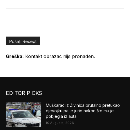
Pošalji Recept
Greška:
Kontakt obrazac nije pronađen.
EDITOR PICKS
Muškarac iz Živinica brutalno pretukao
djevojku pa je jurio nakon što mu je
pobjegla iz auta
10 Augusta, 2026