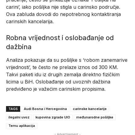
carini’, iako pošiljka nije stigla u carinsko područje.
Ova zabluda dovodi do nepotrebnog kontaktiranja
carinskih kancelarija.
Robna vrijednost i oslobađanje od
dažbina
Analiza pokazuje da su pošiljke s ‘robom zanemarive
vrijednosti’, te često ne prelaze iznos od 300 KM.
Takvi paketi idu iz drugih zemalja direktno fizičkim
licima u BiH. Oslobađanje od uvoznih dažbina
predviđeno je važećim carinskim propisima.
TAGS
Audi Bosna i Hercegovina
carinske kancelarije
ilegalni uvoz
kupovina zgrade UIO
međunarodne pošiljke
Temu aplikacija
- Advertisement -