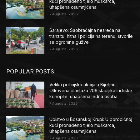
kući pronađeno tijelo muškarca,
uhapšena osumnjičena
7 Augusta, 2026
Sarajevo: Saobraćajna nesreća na
tranzitu, hitna i policija na terenu, stvorile
se ogromne gužve
7 Augusta, 2026
POPULAR POSTS
Velika policijska akcija u Bijeljini:
Otkrivena plantaža 206 stabljika indijske
konoplje, uhapšena jedna osoba
7 Augusta, 2026
Ubistvo u Bosanskoj Krupi: U porodičnoj
kući pronađeno tijelo muškarca,
uhapšena osumnjičena
7 Augusta, 2026