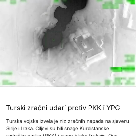
Turski zračni udari protiv PKK i YPG
Turska vojska izvela je niz zračnih napada na sjeveru
Sirije i Iraka. Ciljevi su bili snage Kurdistanske
radničke partije (PKK) i njene bliske frakcije. Ove