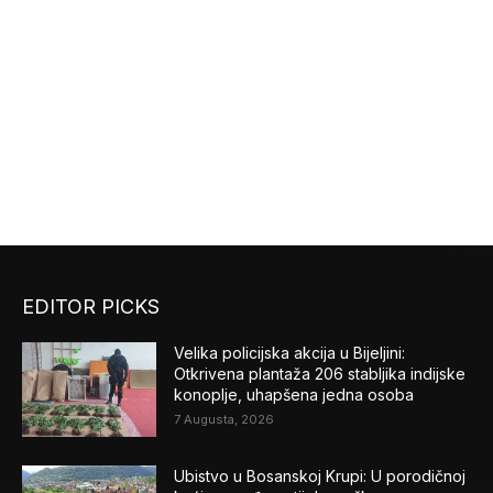
EDITOR PICKS
Velika policijska akcija u Bijeljini:
Otkrivena plantaža 206 stabljika indijske
konoplje, uhapšena jedna osoba
7 Augusta, 2026
Ubistvo u Bosanskoj Krupi: U porodičnoj