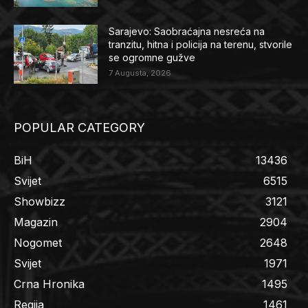
Sarajevo: Saobraćajna nesreća na
tranzitu, hitna i policija na terenu, stvorile
se ogromne gužve
7 Augusta, 2026
POPULAR CATEGORY
BiH
13436
Svijet
6515
Showbizz
3121
Magazin
2904
Nogomet
2648
Svijet
1971
Crna Hronika
1495
Regija
1461