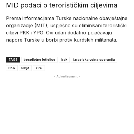
MID podaci o terorističkim ciljevima
Prema informacijama Turske nacionalne obavještajne
organizacije (MIT), uspješno su eliminisani teroristički
ciljevi PKK i YPG. Ovi udari dodatno pojačavaju
napore Turske u borbi protiv kurdskih militanata.
TAGS
bespilotne letjelice
Irak
izraelska vojna operacija
PKK
Sirija
YPG
- Advertisement -